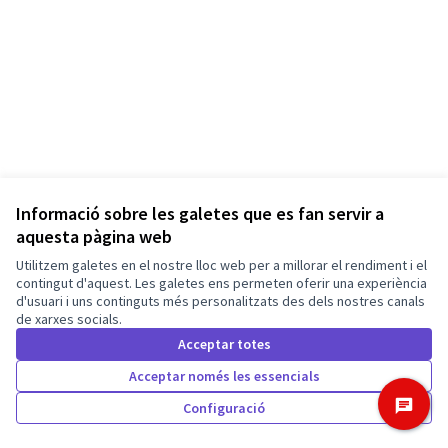
Informació sobre les galetes que es fan servir a
aquesta pàgina web
Termes i condicions d'ús
Utilitzem galetes en el nostre lloc web per a millorar el rendiment i el
Configuració de les galetes
Barcelona En Comú a X
Barcelona En Comú a Facebook
Barcelona En Comú a Instagram
Barcelona En Comú a YouTube
contingut d'aquest. Les galetes ens permeten oferir una experiència
d'usuari i uns continguts més personalitzats des dels nostres canals
(Enllaç extern)
(Enllaç extern)
(Enllaç extern)
(Enllaç extern)
de xarxes socials.
Català
Triar la llengua
Elegir el idioma
Acceptar totes
Acceptar només les essencials
Amb llicènc
(Enllaç exte
Configuració
Made with ❤️
Web creada amb programari lliure.
(Enllaç extern)
(Enllaç extern)