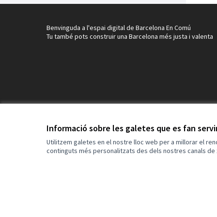
Benvinguda a l'espai digital de Barcelona En Comú
Tu també pots construir una Barcelona més justa i valenta
Informació sobre les galetes que es fan serv
Utilitzem galetes en el nostre lloc web per a millorar el re
continguts més personalitzats des dels nostres canals de 
Termes i condicions d'ús
Configuració de les galetes