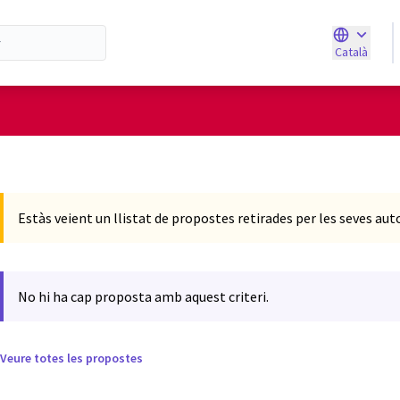
Català
Triar la ll
d'usuari
Estàs veient un llistat de propostes retirades per les seves aut
No hi ha cap proposta amb aquest criteri.
Veure totes les propostes