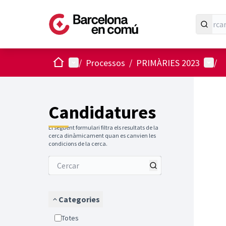
Inici
Menú principal
Menú 
/
Processos
/
PRIMÀRIES 2023
/
Candidatures
El següent formulari filtra els resultats de la
cerca dinàmicament quan es canvien les
condicions de la cerca.
Categories
Totes