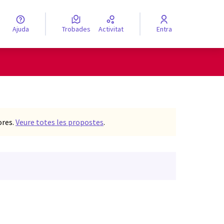
Ajuda
Trobades
Activitat
Entra
engua
Elegir el idioma
ores.
Veure totes les propostes
.