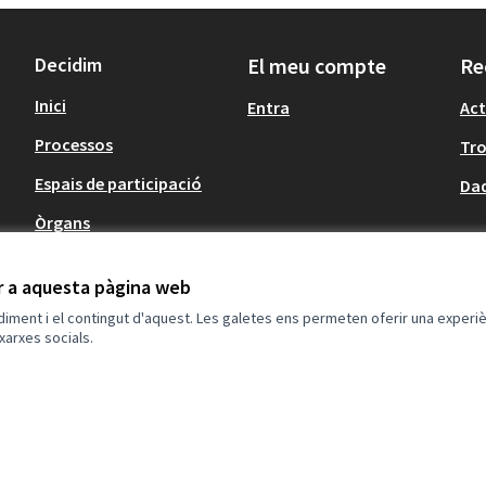
Decidim
El meu compte
Re
Inici
Entra
Act
Processos
Tr
Espais de participació
Dad
Òrgans
Informació
ir a aquesta pàgina web
Agenda
(Enllaç extern)
ndiment i el contingut d'aquest. Les galetes ens permeten oferir una experièn
xarxes socials.