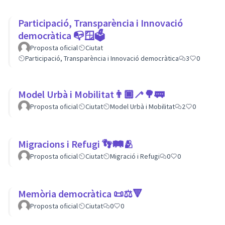
Participació, Transparència i Innovació
democràtica 📭🪟🗳
Proposta oficial
Ciutat
Participació, Transparència i Innovació democràtica
3
0
Model Urbà i Mobilitat👨🏿‍🦯🌳🚃
Proposta oficial
Ciutat
Model Urbà i Mobilitat
2
0
Migracions i Refugi 👣🛤🫂
Proposta oficial
Ciutat
Migració i Refugi
0
0
Memòria democràtica 📜⚖️🔻
Proposta oficial
Ciutat
0
0