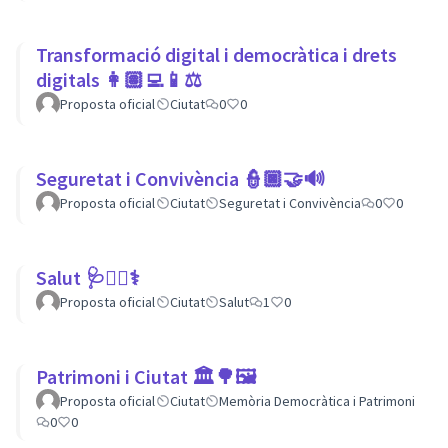
Transformació digital i democràtica i drets
digitals 👩🏽‍💻📱⚖
Proposta oficial
Ciutat
0
0
Seguretat i Convivència 👮🏿🤝🔊
Proposta oficial
Ciutat
Seguretat i Convivència
0
0
Salut 🩺👩‍⚕️⚕
Proposta oficial
Ciutat
Salut
1
0
Patrimoni i Ciutat 🏛🌳🖼
Proposta oficial
Ciutat
Memòria Democràtica i Patrimoni
0
0