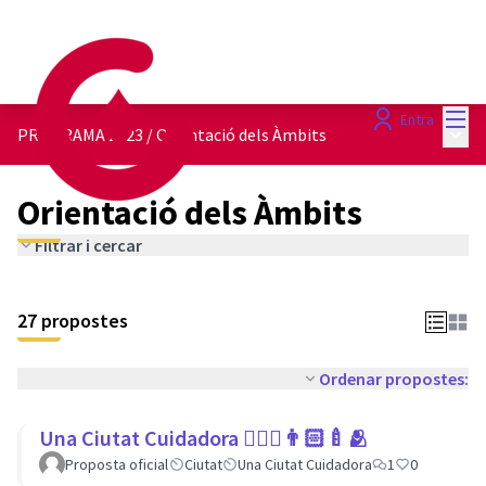
Menú
Entra
Menú 
PROGRAMA 2023
/
Orientació dels Àmbits
Orientació dels Àmbits
Filtrar i cercar
27 propostes
Ordenar propostes:
Una Ciutat Cuidadora 💆🏾‍♀️👨🏻‍🍼🫂
Proposta oficial
Ciutat
Una Ciutat Cuidadora
1
0