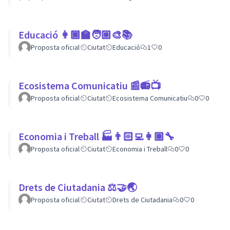
Educació 👩🏾‍🏫🧑🏼‍🎨📚
Proposta oficial
Ciutat
Educació
1
0
Ecosistema Comunicatiu 📰📻📺
Proposta oficial
Ciutat
Ecosistema Comunicatiu
0
0
Economia i Treball 🏭👨🏻‍💻👩🏽‍🔧
Proposta oficial
Ciutat
Economia i Treball
0
0
Drets de Ciutadania ⚖️🤝🌏
Proposta oficial
Ciutat
Drets de Ciutadania
0
0