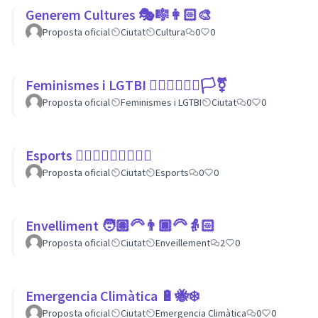
Generem Cultures 🎭🎼👩🏻‍🎨
Proposta oficial
Ciutat
Cultura
0
0
Feminismes i LGTBI 💁🏽‍♀👩‍❤️‍👩🏳️‍⚧️
Proposta oficial
Feminismes i LGTBI
Ciutat
0
0
Esports 🏃🏾‍♀⛹🏼‍♀🏄🏼‍♂
Proposta oficial
Ciutat
Esports
0
0
Envelliment 🧑🏽‍🦳👨🏿‍🦳👵🏻
Proposta oficial
Ciutat
Enveillement
2
0
Emergencia Climàtica 🔋🐝❄️
Proposta oficial
Ciutat
Emergencia Climàtica
0
0