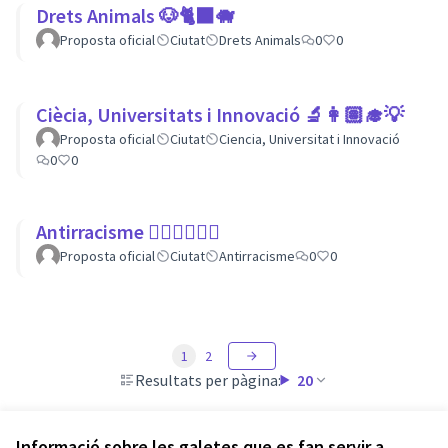
Drets Animals 🐶🐈‍⬛️🐗
Proposta oficial
Ciutat
Drets Animals
0
0
Ciècia, Universitats i Innovació 🔬👩🏽‍🎓💡
Proposta oficial
Ciutat
Ciencia, Universitat i Innovació
0
0
Antirracisme ✊🏾✊🏼✊🏿
Proposta oficial
Ciutat
Antirracisme
0
0
1
2
Resultats per pàgina:
20
Informació sobre les galetes que es fan servir a