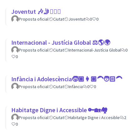
Joventut 🎶🤳🙇🏽‍♀
Proposta oficial
Ciutat
Joventut
0
0
Internacional - Justícia Global ⚖️🌎🌍
Proposta oficial
Ciutat
Internacional-Justícia Global
0
0
Infància i Adolescència🧒🏼👩🏽‍🦱🧑🏻‍🦱
Proposta oficial
Ciutat
Infància
0
0
Habitatge Digne i Accessible 🔑🏡🏘
Proposta oficial
Ciutat
Habitatge Digne i Accesible
2
0