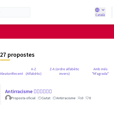
Català
Triar la ll
d'usuari
27 propostes
A-Z
Z-A (ordre alfabètic
Amb més
Aleatori
Recent
(Alfabètic)
invers)
"M'agrada"
Antirracisme ✊🏾✊🏼✊🏿
Proposta oficial
Ciutat
Antirracisme
0
0