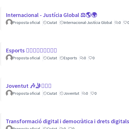
Internacional - Justícia Global ⚖️🌎🌍
Proposta oficial
Ciutat
Internacional-Justícia Global
0
Esports 🏃🏾‍♀⛹🏼‍♀🏄🏼‍♂
Proposta oficial
Ciutat
Esports
0
0
Joventut 🎶🤳🙇🏽‍♀
Proposta oficial
Ciutat
Joventut
0
0
Transformació digital i democràtica i drets digita
Proposta oficial
Ciutat
0
0