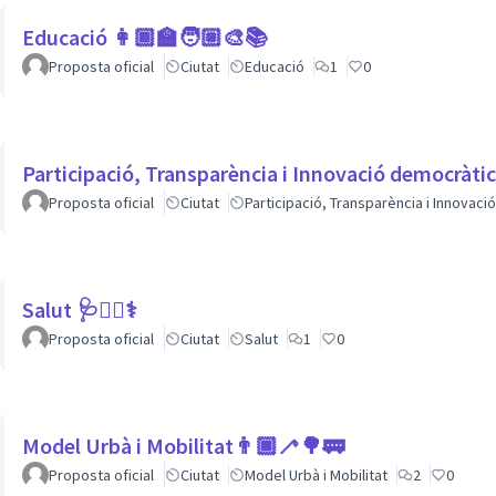
Educació 👩🏾‍🏫🧑🏼‍🎨📚
Proposta oficial
Ciutat
Educació
1
0
Participació, Transparència i Innovació democràti
Proposta oficial
Ciutat
Participació, Transparència i Innovac
Salut 🩺👩‍⚕️⚕
Proposta oficial
Ciutat
Salut
1
0
Model Urbà i Mobilitat👨🏿‍🦯🌳🚃
Proposta oficial
Ciutat
Model Urbà i Mobilitat
2
0