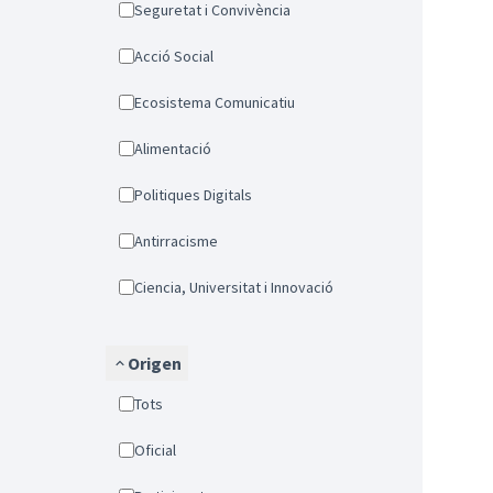
Seguretat i Convivència
Acció Social
Ecosistema Comunicatiu
Alimentació
Politiques Digitals
Antirracisme
Ciencia, Universitat i Innovació
Origen
Tots
Oficial