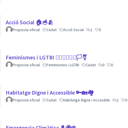
Acció Social 🏠🥣🫂
Proposta oficial
Ciutat
Acció Social
1
0
Feminismes i LGTBI 💁🏽‍♀👩‍❤️‍👩🏳️‍⚧️
Proposta oficial
Feminismes i LGTBI
Ciutat
0
0
Habitatge Digne i Accessible 🔑🏡🏘
Proposta oficial
Ciutat
Habitatge Digne i Accesible
2
0
Emergencia Climàtica 🔋🐝❄️