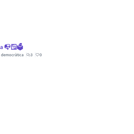
ca 📭🪟🗳
ió democràtica
3
0