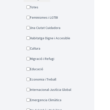
Totes
Feminismes i LGTBI
Una Ciutat Cuidadora
Habitatge Digne i Accesible
Cultura
Migració i Refugi
Educació
Economia i Treball
Internacional-Justícia Global
Emergencia Climàtica