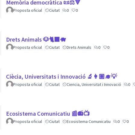
Memòria democràtica 📜⚖️🔻
Proposta oficial
Ciutat
0
0
Drets Animals 🐶🐈‍⬛️🐗
Proposta oficial
Ciutat
Drets Animals
0
0
Ciècia, Universitats i Innovació 🔬👩🏽‍🎓💡
Proposta oficial
Ciutat
Ciencia, Universitat i Innovació
0
Ecosistema Comunicatiu 📰📻📺
Proposta oficial
Ciutat
Ecosistema Comunicatiu
0
0