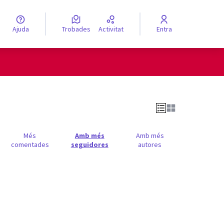
Ajuda
Trobades
Activitat
Entra
engua
Elegir el idioma
Més
Amb més
Amb més
comentades
seguidores
autores