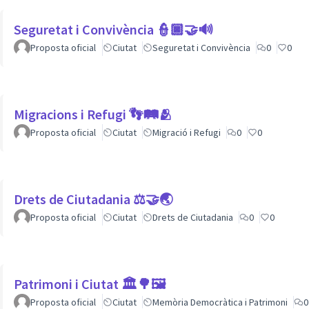
Seguretat i Convivència 👮🏿🤝🔊
Proposta oficial
Ciutat
Seguretat i Convivència
0
0
Migracions i Refugi 👣🛤🫂
Proposta oficial
Ciutat
Migració i Refugi
0
0
Drets de Ciutadania ⚖️🤝🌏
Proposta oficial
Ciutat
Drets de Ciutadania
0
0
Patrimoni i Ciutat 🏛🌳🖼
Proposta oficial
Ciutat
Memòria Democràtica i Patrimoni
0