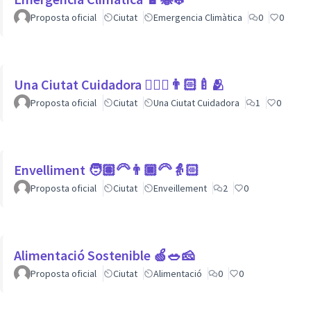
Proposta oficial
Ciutat
Emergencia Climàtica
0
0
Una Ciutat Cuidadora 💆🏾‍♀️👨🏻‍🍼🫂
Proposta oficial
Ciutat
Una Ciutat Cuidadora
1
0
Envelliment 🧑🏽‍🦳👨🏿‍🦳👵🏻
Proposta oficial
Ciutat
Enveillement
2
0
Alimentació Sostenible 🍏🥗🧀
Proposta oficial
Ciutat
Alimentació
0
0