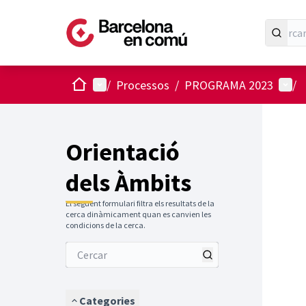
Inici
Menú principal
Menú 
/
Processos
/
PROGRAMA 2023
/
Orientació
dels Àmbits
El següent formulari filtra els resultats de la
cerca dinàmicament quan es canvien les
condicions de la cerca.
Categories