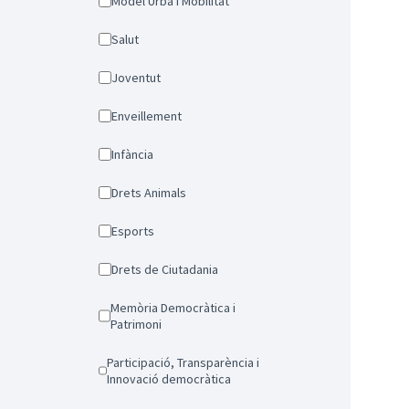
Model Urbà i Mobilitat
Salut
Joventut
Enveillement
Infància
Drets Animals
Esports
Drets de Ciutadania
Memòria Democràtica i
Patrimoni
Participació, Transparència i
Innovació democràtica