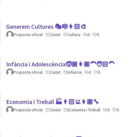
Generem Cultures 🎭🎼👩🏻‍🎨
Proposta oficial
Ciutat
Cultura
0
0
Infància i Adolescència🧒🏼👩🏽‍🦱🧑🏻‍🦱
Proposta oficial
Ciutat
Infància
0
0
Economia i Treball 🏭👨🏻‍💻👩🏽‍🔧
Proposta oficial
Ciutat
Economia i Treball
0
0