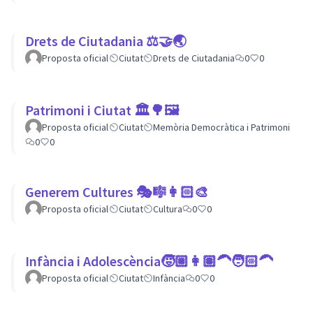
Drets de Ciutadania ⚖️🤝🌏
Proposta oficial
Ciutat
Drets de Ciutadania
0
0
Patrimoni i Ciutat 🏛🌳🖼
Proposta oficial
Ciutat
Memòria Democràtica i Patrimoni
0
0
Generem Cultures 🎭🎼👩🏻‍🎨
Proposta oficial
Ciutat
Cultura
0
0
Infància i Adolescència🧒🏼👩🏽‍🦱🧑🏻‍🦱
Proposta oficial
Ciutat
Infància
0
0