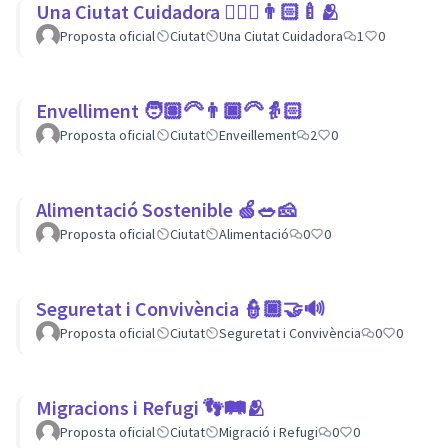
Una Ciutat Cuidadora 💆🏾‍♀️👨🏻‍🍼🫂
Proposta oficial
Ciutat
Una Ciutat Cuidadora
1
0
Envelliment 🧑🏽‍🦳👨🏿‍🦳👵🏻
Proposta oficial
Ciutat
Enveillement
2
0
Alimentació Sostenible 🍏🥗🧀
Proposta oficial
Ciutat
Alimentació
0
0
Seguretat i Convivència 👮🏿🤝🔊
Proposta oficial
Ciutat
Seguretat i Convivència
0
0
Migracions i Refugi 👣🛤🫂
Proposta oficial
Ciutat
Migració i Refugi
0
0