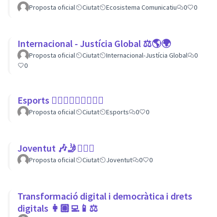
Proposta oficial
Ciutat
Ecosistema Comunicatiu
0
0
Internacional - Justícia Global ⚖️🌎🌍
Proposta oficial
Ciutat
Internacional-Justícia Global
0
0
Esports 🏃🏾‍♀⛹🏼‍♀🏄🏼‍♂
Proposta oficial
Ciutat
Esports
0
0
Joventut 🎶🤳🙇🏽‍♀
Proposta oficial
Ciutat
Joventut
0
0
Transformació digital i democràtica i drets
digitals 👩🏽‍💻📱⚖