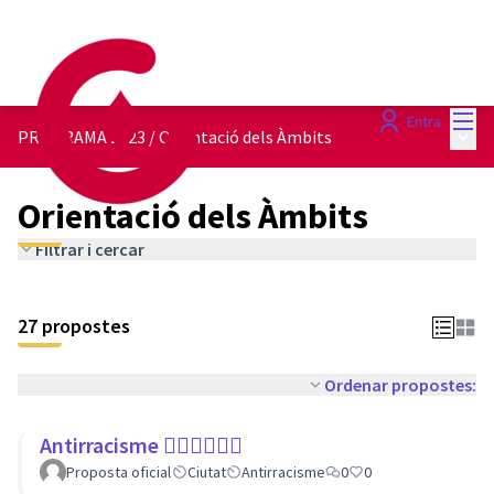
Menú
Entra
Menú 
PROGRAMA 2023
/
Orientació dels Àmbits
Orientació dels Àmbits
Filtrar i cercar
27 propostes
Ordenar propostes:
Antirracisme ✊🏾✊🏼✊🏿
Proposta oficial
Ciutat
Antirracisme
0
0