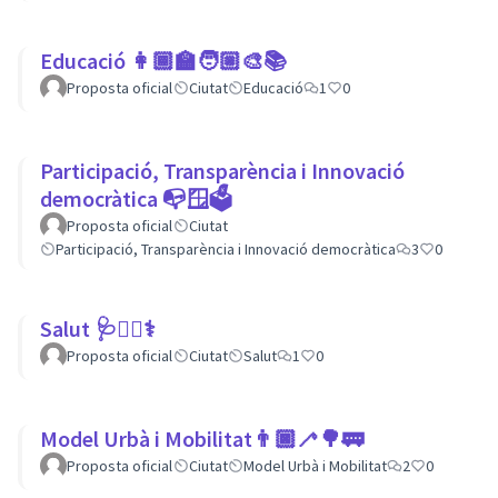
Educació 👩🏾‍🏫🧑🏼‍🎨📚
Proposta oficial
Ciutat
Educació
1
0
Participació, Transparència i Innovació
democràtica 📭🪟🗳
Proposta oficial
Ciutat
Participació, Transparència i Innovació democràtica
3
0
Salut 🩺👩‍⚕️⚕
Proposta oficial
Ciutat
Salut
1
0
Model Urbà i Mobilitat👨🏿‍🦯🌳🚃
Proposta oficial
Ciutat
Model Urbà i Mobilitat
2
0