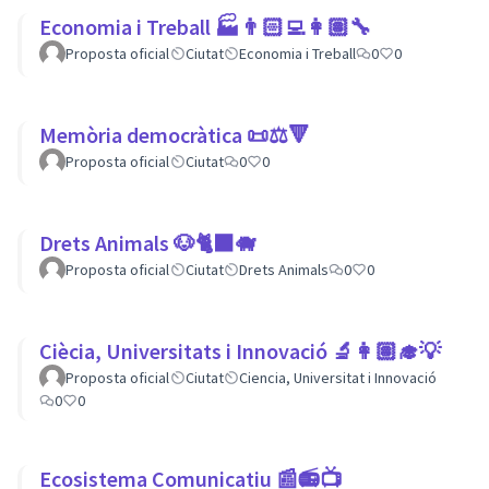
Economia i Treball 🏭👨🏻‍💻👩🏽‍🔧
Proposta oficial
Ciutat
Economia i Treball
0
0
Memòria democràtica 📜⚖️🔻
Proposta oficial
Ciutat
0
0
Drets Animals 🐶🐈‍⬛️🐗
Proposta oficial
Ciutat
Drets Animals
0
0
Ciècia, Universitats i Innovació 🔬👩🏽‍🎓💡
Proposta oficial
Ciutat
Ciencia, Universitat i Innovació
0
0
Ecosistema Comunicatiu 📰📻📺