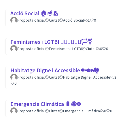
Acció Social 🏠🥣🫂
Proposta oficial
Ciutat
Acció Social
1
0
Feminismes i LGTBI 💁🏽‍♀👩‍❤️‍👩🏳️‍⚧️
Proposta oficial
Feminismes i LGTBI
Ciutat
0
0
Habitatge Digne i Accessible 🔑🏡🏘
Proposta oficial
Ciutat
Habitatge Digne i Accesible
2
0
Emergencia Climàtica 🔋🐝❄️
Proposta oficial
Ciutat
Emergencia Climàtica
0
0