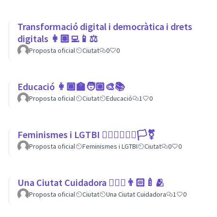
Transformació digital i democràtica i drets
digitals 👩🏽‍💻📱⚖
Proposta oficial
Ciutat
0
0
Educació 👩🏾‍🏫🧑🏼‍🎨📚
Proposta oficial
Ciutat
Educació
1
0
Feminismes i LGTBI 💁🏽‍♀👩‍❤️‍👩🏳️‍⚧️
Proposta oficial
Feminismes i LGTBI
Ciutat
0
0
Una Ciutat Cuidadora 💆🏾‍♀️👨🏻‍🍼🫂
Proposta oficial
Ciutat
Una Ciutat Cuidadora
1
0