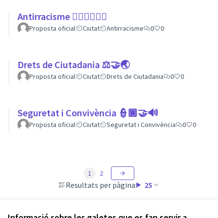
Antirracisme ✊🏾✊🏼✊🏿
Proposta oficial
Ciutat
Antirracisme
0
0
Drets de Ciutadania ⚖️🤝🌏
Proposta oficial
Ciutat
Drets de Ciutadania
0
0
Seguretat i Convivència 👮🏿🤝🔊
Proposta oficial
Ciutat
Seguretat i Convivència
0
0
1
2
Resultats per pàgina:
25
Informació sobre les galetes que es fan servir a