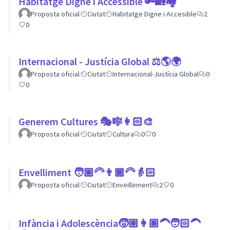
Habitatge Digne i Accessible 🔑🏡🏘
Proposta oficial
Ciutat
Habitatge Digne i Accesible
2
0
Internacional - Justícia Global ⚖️🌎🌍
Proposta oficial
Ciutat
Internacional-Justícia Global
0
0
Generem Cultures 🎭🎼👩🏻‍🎨
Proposta oficial
Ciutat
Cultura
0
0
Envelliment 🧑🏽‍🦳👨🏿‍🦳👵🏻
Proposta oficial
Ciutat
Enveillement
2
0
Infància i Adolescència🧒🏼👩🏽‍🦱🧑🏻‍🦱