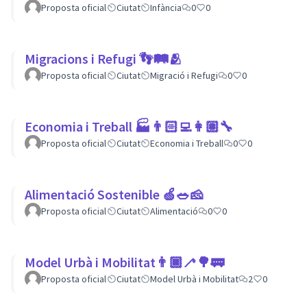
Proposta oficial
Ciutat
Infància
0
0
Migracions i Refugi 👣🛤🫂
Proposta oficial
Ciutat
Migració i Refugi
0
0
Economia i Treball 🏭👨🏻‍💻👩🏽‍🔧
Proposta oficial
Ciutat
Economia i Treball
0
0
Alimentació Sostenible 🍏🥗🧀
Proposta oficial
Ciutat
Alimentació
0
0
Model Urbà i Mobilitat👨🏿‍🦯🌳🚃
Proposta oficial
Ciutat
Model Urbà i Mobilitat
2
0