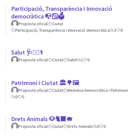
Participació, Transparència i Innovació
democràtica 📭🪟🗳
Proposta oficial
Ciutat
Participació, Transparència i Innovació democràtica
3
0
Salut 🩺👩‍⚕️⚕
Proposta oficial
Ciutat
Salut
1
0
Patrimoni i Ciutat 🏛🌳🖼
Proposta oficial
Ciutat
Memòria Democràtica i Patrimoni
0
0
Drets Animals 🐶🐈‍⬛️🐗
Proposta oficial
Ciutat
Drets Animals
0
0