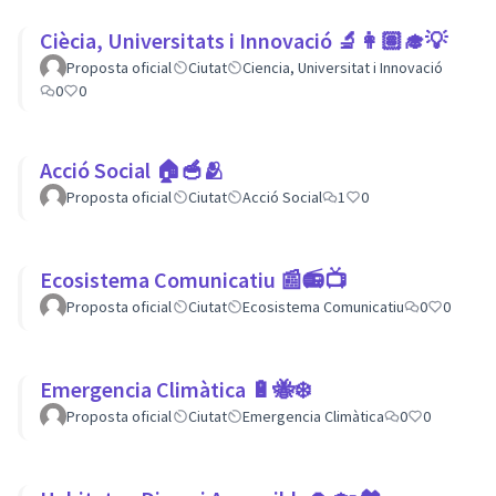
Ciècia, Universitats i Innovació 🔬👩🏽‍🎓💡
Proposta oficial
Ciutat
Ciencia, Universitat i Innovació
0
0
Acció Social 🏠🥣🫂
Proposta oficial
Ciutat
Acció Social
1
0
Ecosistema Comunicatiu 📰📻📺
Proposta oficial
Ciutat
Ecosistema Comunicatiu
0
0
Emergencia Climàtica 🔋🐝❄️
Proposta oficial
Ciutat
Emergencia Climàtica
0
0