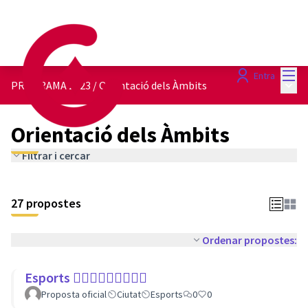
Menú
Entra
Menú 
PROGRAMA 2023
/
Orientació dels Àmbits
Orientació dels Àmbits
Filtrar i cercar
27 propostes
Ordenar propostes:
Esports 🏃🏾‍♀⛹🏼‍♀🏄🏼‍♂
Proposta oficial
Ciutat
Esports
0
0