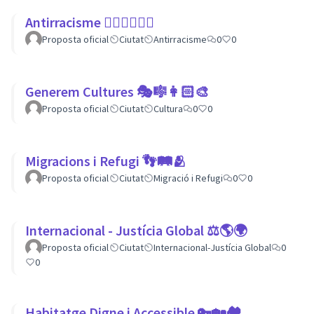
Antirracisme ✊🏾✊🏼✊🏿
Proposta oficial
Ciutat
Antirracisme
0
0
Generem Cultures 🎭🎼👩🏻‍🎨
Proposta oficial
Ciutat
Cultura
0
0
Migracions i Refugi 👣🛤🫂
Proposta oficial
Ciutat
Migració i Refugi
0
0
Internacional - Justícia Global ⚖️🌎🌍
Proposta oficial
Ciutat
Internacional-Justícia Global
0
0
Habitatge Digne i Accessible 🔑🏡🏘