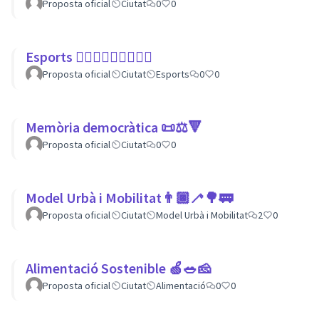
Proposta oficial
Ciutat
0
0
Esports 🏃🏾‍♀⛹🏼‍♀🏄🏼‍♂
Proposta oficial
Ciutat
Esports
0
0
Memòria democràtica 📜⚖️🔻
Proposta oficial
Ciutat
0
0
Model Urbà i Mobilitat👨🏿‍🦯🌳🚃
Proposta oficial
Ciutat
Model Urbà i Mobilitat
2
0
Alimentació Sostenible 🍏🥗🧀
Proposta oficial
Ciutat
Alimentació
0
0