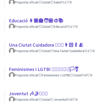
Proposta oficial
Ciutat
Salut
1
0
Educació 👩🏾‍🏫🧑🏼‍🎨📚
Proposta oficial
Ciutat
Educació
1
0
Una Ciutat Cuidadora 💆🏾‍♀️👨🏻‍🍼🫂
Proposta oficial
Ciutat
Una Ciutat Cuidadora
1
0
Feminismes i LGTBI 💁🏽‍♀👩‍❤️‍👩🏳️‍⚧️
Proposta oficial
Feminismes i LGTBI
Ciutat
0
0
Joventut 🎶🤳🙇🏽‍♀
Proposta oficial
Ciutat
Joventut
0
0