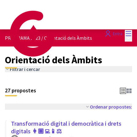
Menú
Entra
Menú 
PROGRAMA 2023
/
Orientació dels Àmbits
Orientació dels Àmbits
Filtrar i cercar
27 propostes
Ordenar propostes:
Transformació digital i democràtica i drets
digitals 👩🏽‍💻📱⚖