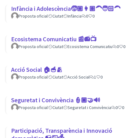
Infància i Adolescència🧒🏼👩🏽‍🦱🧑🏻‍🦱
Proposta oficial
Ciutat
Infància
0
0
Ecosistema Comunicatiu 📰📻📺
Proposta oficial
Ciutat
Ecosistema Comunicatiu
0
0
Acció Social 🏠🥣🫂
Proposta oficial
Ciutat
Acció Social
1
0
Seguretat i Convivència 👮🏿🤝🔊
Proposta oficial
Ciutat
Seguretat i Convivència
0
0
Participació, Transparència i Innovació