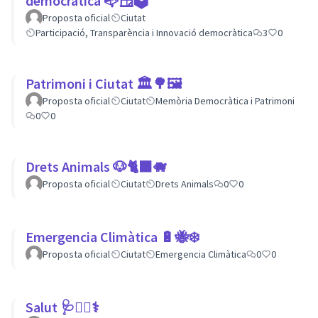
democràtica 📭🪟🗳
Proposta oficial
Ciutat
Participació, Transparència i Innovació democràtica
3
0
Patrimoni i Ciutat 🏛🌳🖼
Proposta oficial
Ciutat
Memòria Democràtica i Patrimoni
0
0
Drets Animals 🐶🐈‍⬛️🐗
Proposta oficial
Ciutat
Drets Animals
0
0
Emergencia Climàtica 🔋🐝❄️
Proposta oficial
Ciutat
Emergencia Climàtica
0
0
Salut 🩺👩‍⚕️⚕