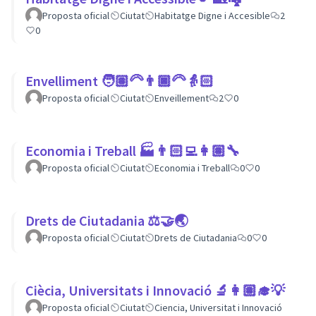
Proposta oficial
Ciutat
Habitatge Digne i Accesible
2
0
Envelliment 🧑🏽‍🦳👨🏿‍🦳👵🏻
Proposta oficial
Ciutat
Enveillement
2
0
Economia i Treball 🏭👨🏻‍💻👩🏽‍🔧
Proposta oficial
Ciutat
Economia i Treball
0
0
Drets de Ciutadania ⚖️🤝🌏
Proposta oficial
Ciutat
Drets de Ciutadania
0
0
Ciècia, Universitats i Innovació 🔬👩🏽‍🎓💡
Proposta oficial
Ciutat
Ciencia, Universitat i Innovació