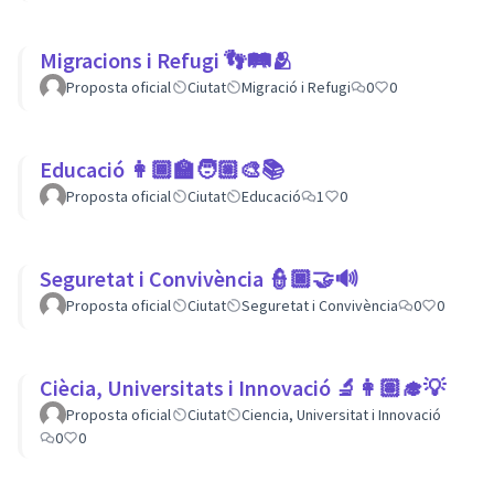
Migracions i Refugi 👣🛤🫂
Proposta oficial
Ciutat
Migració i Refugi
0
0
Educació 👩🏾‍🏫🧑🏼‍🎨📚
Proposta oficial
Ciutat
Educació
1
0
Seguretat i Convivència 👮🏿🤝🔊
Proposta oficial
Ciutat
Seguretat i Convivència
0
0
Ciècia, Universitats i Innovació 🔬👩🏽‍🎓💡
Proposta oficial
Ciutat
Ciencia, Universitat i Innovació
0
0