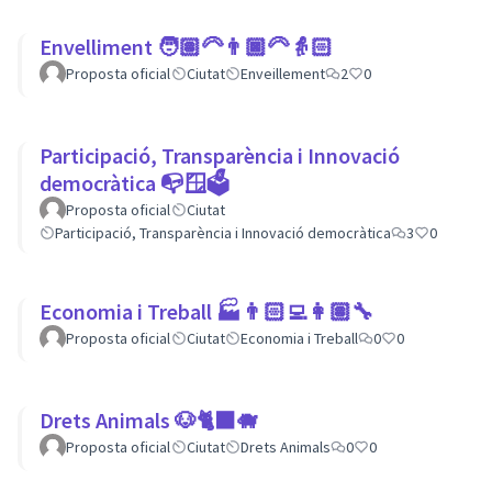
Envelliment 🧑🏽‍🦳👨🏿‍🦳👵🏻
Proposta oficial
Ciutat
Enveillement
2
0
Participació, Transparència i Innovació
democràtica 📭🪟🗳
Proposta oficial
Ciutat
Participació, Transparència i Innovació democràtica
3
0
Economia i Treball 🏭👨🏻‍💻👩🏽‍🔧
Proposta oficial
Ciutat
Economia i Treball
0
0
Drets Animals 🐶🐈‍⬛️🐗
Proposta oficial
Ciutat
Drets Animals
0
0