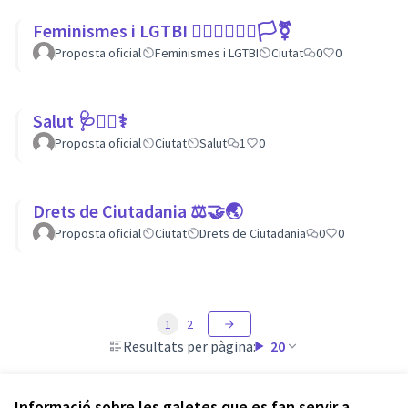
Feminismes i LGTBI 💁🏽‍♀👩‍❤️‍👩🏳️‍⚧️
Proposta oficial
Feminismes i LGTBI
Ciutat
0
0
Salut 🩺👩‍⚕️⚕
Proposta oficial
Ciutat
Salut
1
0
Drets de Ciutadania ⚖️🤝🌏
Proposta oficial
Ciutat
Drets de Ciutadania
0
0
1
2
Resultats per pàgina:
20
Informació sobre les galetes que es fan servir a