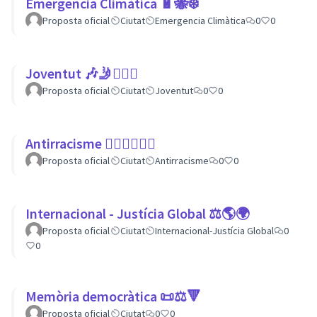
Emergencia Climàtica 🔋🐝❄️
Proposta oficial
Ciutat
Emergencia Climàtica
0
0
Joventut 🎶🤳🙇🏽‍♀
Proposta oficial
Ciutat
Joventut
0
0
Antirracisme ✊🏾✊🏼✊🏿
Proposta oficial
Ciutat
Antirracisme
0
0
Internacional - Justícia Global ⚖️🌎🌍
Proposta oficial
Ciutat
Internacional-Justícia Global
0
0
Memòria democràtica 📜⚖️🔻
Proposta oficial
Ciutat
0
0