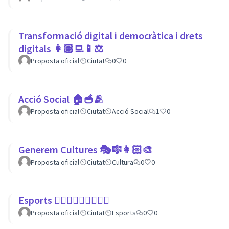
Transformació digital i democràtica i drets
digitals 👩🏽‍💻📱⚖
Proposta oficial
Ciutat
0
0
Acció Social 🏠🥣🫂
Proposta oficial
Ciutat
Acció Social
1
0
Generem Cultures 🎭🎼👩🏻‍🎨
Proposta oficial
Ciutat
Cultura
0
0
Esports 🏃🏾‍♀⛹🏼‍♀🏄🏼‍♂
Proposta oficial
Ciutat
Esports
0
0