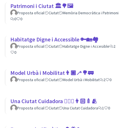
Patrimoni i Ciutat 🏛🌳🖼
Proposta oficial
Ciutat
Memòria Democràtica i Patrimoni
0
0
Habitatge Digne i Accessible 🔑🏡🏘
Proposta oficial
Ciutat
Habitatge Digne i Accesible
2
0
Model Urbà i Mobilitat👨🏿‍🦯🌳🚃
Proposta oficial
Ciutat
Model Urbà i Mobilitat
2
0
Una Ciutat Cuidadora 💆🏾‍♀️👨🏻‍🍼🫂
Proposta oficial
Ciutat
Una Ciutat Cuidadora
1
0