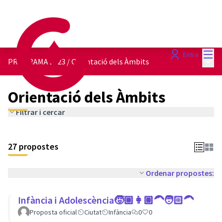
Menú
Entra
Menú 
PROGRAMA 2023
/
Orientació dels Àmbits
Orientació dels Àmbits
Filtrar i cercar
27 propostes
Ordenar propostes:
Infància i Adolescència🧒🏼👩🏽‍🦱🧑🏻‍🦱
Proposta oficial
Ciutat
Infància
0
0