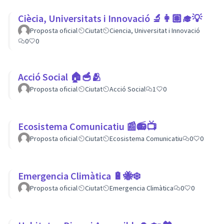
Ciècia, Universitats i Innovació 🔬👩🏽‍🎓💡
Proposta oficial
Ciutat
Ciencia, Universitat i Innovació
0
0
Acció Social 🏠🥣🫂
Proposta oficial
Ciutat
Acció Social
1
0
Ecosistema Comunicatiu 📰📻📺
Proposta oficial
Ciutat
Ecosistema Comunicatiu
0
0
Emergencia Climàtica 🔋🐝❄️
Proposta oficial
Ciutat
Emergencia Climàtica
0
0