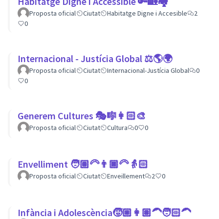
Habitatge Digne i Accessible 🔑🏡🏘
Proposta oficial
Ciutat
Habitatge Digne i Accesible
2
0
Internacional - Justícia Global ⚖️🌎🌍
Proposta oficial
Ciutat
Internacional-Justícia Global
0
0
Generem Cultures 🎭🎼👩🏻‍🎨
Proposta oficial
Ciutat
Cultura
0
0
Envelliment 🧑🏽‍🦳👨🏿‍🦳👵🏻
Proposta oficial
Ciutat
Enveillement
2
0
Infància i Adolescència🧒🏼👩🏽‍🦱🧑🏻‍🦱