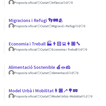
Proposta oficial
Ciutat
Infància
0
0
Migracions i Refugi 👣🛤🫂
Proposta oficial
Ciutat
Migració i Refugi
0
0
Economia i Treball 🏭👨🏻‍💻👩🏽‍🔧
Proposta oficial
Ciutat
Economia i Treball
0
0
Alimentació Sostenible 🍏🥗🧀
Proposta oficial
Ciutat
Alimentació
0
0
Model Urbà i Mobilitat👨🏿‍🦯🌳🚃
Proposta oficial
Ciutat
Model Urbà i Mobilitat
2
0