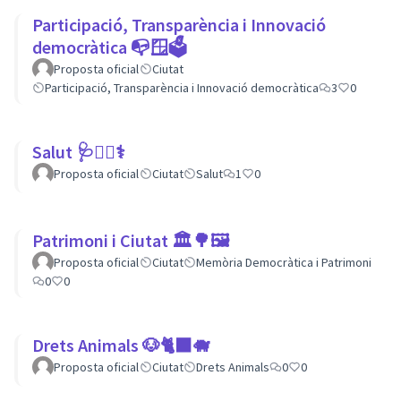
Participació, Transparència i Innovació
democràtica 📭🪟🗳
Proposta oficial
Ciutat
Participació, Transparència i Innovació democràtica
3
0
Salut 🩺👩‍⚕️⚕
Proposta oficial
Ciutat
Salut
1
0
Patrimoni i Ciutat 🏛🌳🖼
Proposta oficial
Ciutat
Memòria Democràtica i Patrimoni
0
0
Drets Animals 🐶🐈‍⬛️🐗
Proposta oficial
Ciutat
Drets Animals
0
0