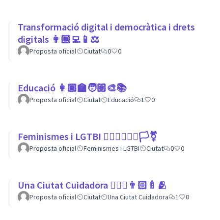
Transformació digital i democràtica i drets
digitals 👩🏽‍💻📱⚖
Proposta oficial
Ciutat
0
0
Educació 👩🏾‍🏫🧑🏼‍🎨📚
Proposta oficial
Ciutat
Educació
1
0
Feminismes i LGTBI 💁🏽‍♀👩‍❤️‍👩🏳️‍⚧️
Proposta oficial
Feminismes i LGTBI
Ciutat
0
0
Una Ciutat Cuidadora 💆🏾‍♀️👨🏻‍🍼🫂
Proposta oficial
Ciutat
Una Ciutat Cuidadora
1
0