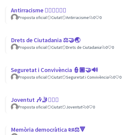
Antirracisme ✊🏾✊🏼✊🏿
Proposta oficial
Ciutat
Antirracisme
0
0
Drets de Ciutadania ⚖️🤝🌏
Proposta oficial
Ciutat
Drets de Ciutadania
0
0
Seguretat i Convivència 👮🏿🤝🔊
Proposta oficial
Ciutat
Seguretat i Convivència
0
0
Joventut 🎶🤳🙇🏽‍♀
Proposta oficial
Ciutat
Joventut
0
0
Memòria democràtica 📜⚖️🔻