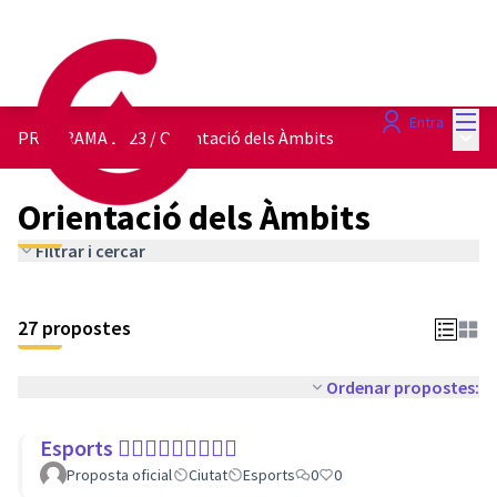
Menú
Entra
Menú 
PROGRAMA 2023
/
Orientació dels Àmbits
Orientació dels Àmbits
Filtrar i cercar
27 propostes
Ordenar propostes:
Esports 🏃🏾‍♀⛹🏼‍♀🏄🏼‍♂
Proposta oficial
Ciutat
Esports
0
0