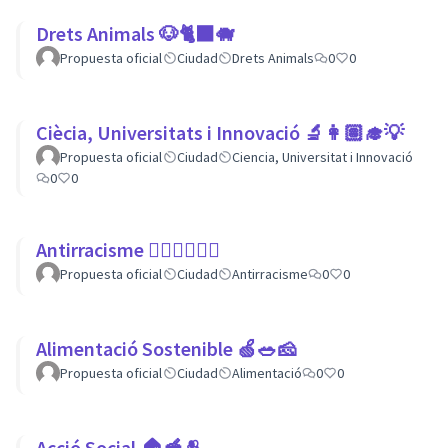
Drets Animals 🐶🐈‍⬛️🐗
Propuesta oficial
Ciudad
Drets Animals
0
0
Ciècia, Universitats i Innovació 🔬👩🏽‍🎓💡
Propuesta oficial
Ciudad
Ciencia, Universitat i Innovació
0
0
Antirracisme ✊🏾✊🏼✊🏿
Propuesta oficial
Ciudad
Antirracisme
0
0
Alimentació Sostenible 🍏🥗🧀
Propuesta oficial
Ciudad
Alimentació
0
0
Acció Social 🏠🥣🫂