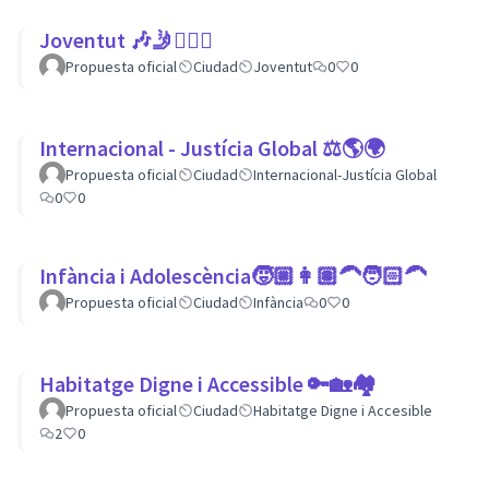
Joventut 🎶🤳🙇🏽‍♀
Propuesta oficial
Ciudad
Joventut
0
0
Internacional - Justícia Global ⚖️🌎🌍
Propuesta oficial
Ciudad
Internacional-Justícia Global
0
0
Infància i Adolescència🧒🏼👩🏽‍🦱🧑🏻‍🦱
Propuesta oficial
Ciudad
Infància
0
0
Habitatge Digne i Accessible 🔑🏡🏘
Propuesta oficial
Ciudad
Habitatge Digne i Accesible
2
0