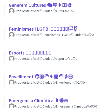
Generem Cultures 🎭🎼👩🏻‍🎨
Propuesta oficial
Ciudad
Cultura
0
0
Feminismes i LGTBI 💁🏽‍♀👩‍❤️‍👩🏳️‍⚧️
Propuesta oficial
Feminismes i LGTBI
Ciudad
0
0
Esports 🏃🏾‍♀⛹🏼‍♀🏄🏼‍♂
Propuesta oficial
Ciudad
Esports
0
0
Envelliment 🧑🏽‍🦳👨🏿‍🦳👵🏻
Propuesta oficial
Ciudad
Enveillement
2
0
Emergencia Climàtica 🔋🐝❄️
Propuesta oficial
Ciudad
Emergencia Climàtica
0
0