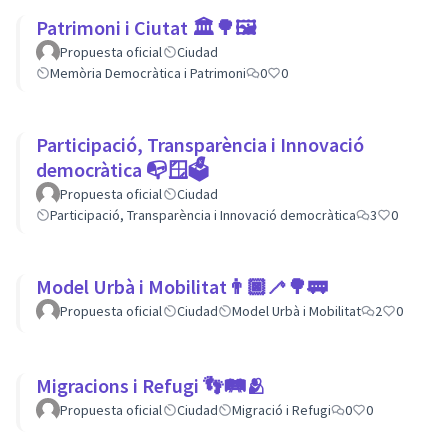
Patrimoni i Ciutat 🏛🌳🖼
Propuesta oficial
Ciudad
Memòria Democràtica i Patrimoni
0
0
Participació, Transparència i Innovació
democràtica 📭🪟🗳
Propuesta oficial
Ciudad
Participació, Transparència i Innovació democràtica
3
0
Model Urbà i Mobilitat👨🏿‍🦯🌳🚃
Propuesta oficial
Ciudad
Model Urbà i Mobilitat
2
0
Migracions i Refugi 👣🛤🫂
Propuesta oficial
Ciudad
Migració i Refugi
0
0