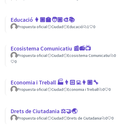
Educació 👩🏾‍🏫🧑🏼‍🎨📚
Propuesta oficial
Ciudad
Educació
1
0
Ecosistema Comunicatiu 📰📻📺
Propuesta oficial
Ciudad
Ecosistema Comunicatiu
0
0
Economia i Treball 🏭👨🏻‍💻👩🏽‍🔧
Propuesta oficial
Ciudad
Economia i Treball
0
0
Drets de Ciutadania ⚖️🤝🌏
Propuesta oficial
Ciudad
Drets de Ciutadania
0
0