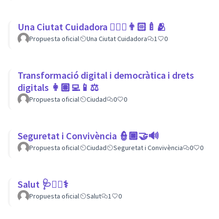
Una Ciutat Cuidadora 💆🏾‍♀️👨🏻‍🍼🫂
Propuesta oficial
Una Ciutat Cuidadora
1
0
Transformació digital i democràtica i drets
digitals 👩🏽‍💻📱⚖
Propuesta oficial
Ciudad
0
0
Seguretat i Convivència 👮🏿🤝🔊
Propuesta oficial
Ciudad
Seguretat i Convivència
0
0
Salut 🩺👩‍⚕️⚕
Propuesta oficial
Salut
1
0