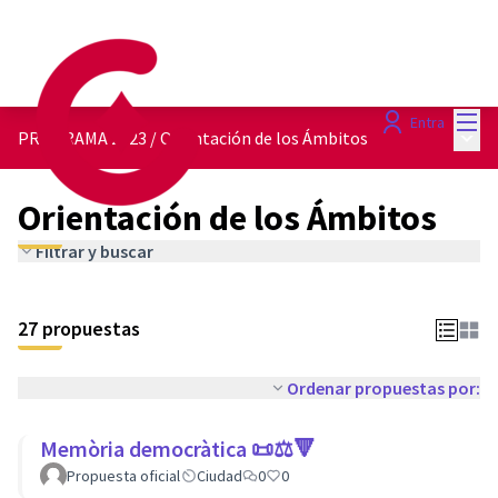
Menú
Entra
Menú 
PROGRAMA 2023
/
Orientación de los Ámbitos
Orientación de los Ámbitos
Filtrar y buscar
27 propuestas
Ordenar propuestas por:
Memòria democràtica 📜⚖️🔻
Propuesta oficial
Ciudad
0
0