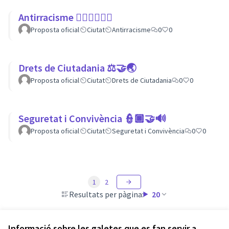
Antirracisme ✊🏾✊🏼✊🏿
Proposta oficial
Ciutat
Antirracisme
0
0
Drets de Ciutadania ⚖️🤝🌏
Proposta oficial
Ciutat
Drets de Ciutadania
0
0
Seguretat i Convivència 👮🏿🤝🔊
Proposta oficial
Ciutat
Seguretat i Convivència
0
0
1
2
Resultats per pàgina:
20
Informació sobre les galetes que es fan servir a