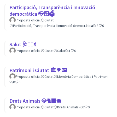
Participació, Transparència i Innovació
democràtica 📭🪟🗳
Proposta oficial
Ciutat
Participació, Transparència i Innovació democràtica
3
0
Salut 🩺👩‍⚕️⚕
Proposta oficial
Ciutat
Salut
1
0
Patrimoni i Ciutat 🏛🌳🖼
Proposta oficial
Ciutat
Memòria Democràtica i Patrimoni
0
0
Drets Animals 🐶🐈‍⬛️🐗
Proposta oficial
Ciutat
Drets Animals
0
0