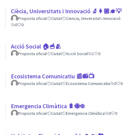
Ciècia, Universitats i Innovació 🔬👩🏽‍🎓💡
Proposta oficial
Ciutat
Ciencia, Universitat i Innovació
0
0
Acció Social 🏠🥣🫂
Proposta oficial
Ciutat
Acció Social
1
0
Ecosistema Comunicatiu 📰📻📺
Proposta oficial
Ciutat
Ecosistema Comunicatiu
0
0
Emergencia Climàtica 🔋🐝❄️
Proposta oficial
Ciutat
Emergencia Climàtica
0
0