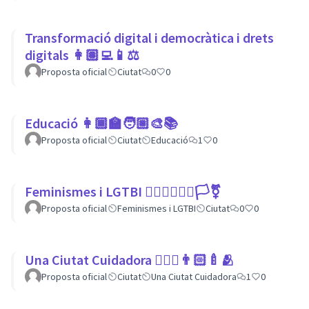
Transformació digital i democràtica i drets
digitals 👩🏽‍💻📱⚖
Proposta oficial
Ciutat
0
0
Educació 👩🏾‍🏫🧑🏼‍🎨📚
Proposta oficial
Ciutat
Educació
1
0
Feminismes i LGTBI 💁🏽‍♀👩‍❤️‍👩🏳️‍⚧️
Proposta oficial
Feminismes i LGTBI
Ciutat
0
0
Una Ciutat Cuidadora 💆🏾‍♀️👨🏻‍🍼🫂
Proposta oficial
Ciutat
Una Ciutat Cuidadora
1
0