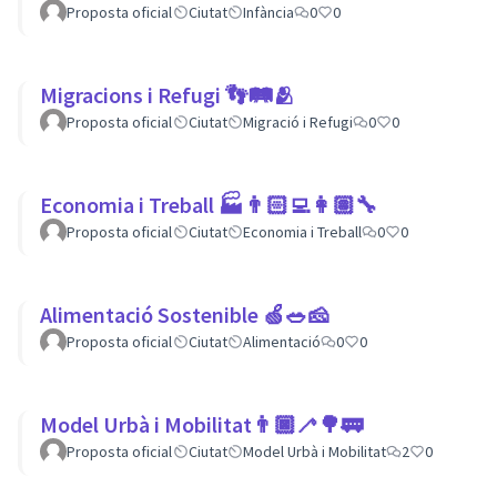
Proposta oficial
Ciutat
Infància
0
0
Migracions i Refugi 👣🛤🫂
Proposta oficial
Ciutat
Migració i Refugi
0
0
Economia i Treball 🏭👨🏻‍💻👩🏽‍🔧
Proposta oficial
Ciutat
Economia i Treball
0
0
Alimentació Sostenible 🍏🥗🧀
Proposta oficial
Ciutat
Alimentació
0
0
Model Urbà i Mobilitat👨🏿‍🦯🌳🚃
Proposta oficial
Ciutat
Model Urbà i Mobilitat
2
0