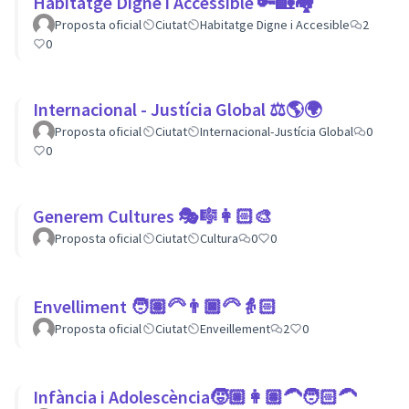
Habitatge Digne i Accessible 🔑🏡🏘
Proposta oficial
Ciutat
Habitatge Digne i Accesible
2
0
Internacional - Justícia Global ⚖️🌎🌍
Proposta oficial
Ciutat
Internacional-Justícia Global
0
0
Generem Cultures 🎭🎼👩🏻‍🎨
Proposta oficial
Ciutat
Cultura
0
0
Envelliment 🧑🏽‍🦳👨🏿‍🦳👵🏻
Proposta oficial
Ciutat
Enveillement
2
0
Infància i Adolescència🧒🏼👩🏽‍🦱🧑🏻‍🦱