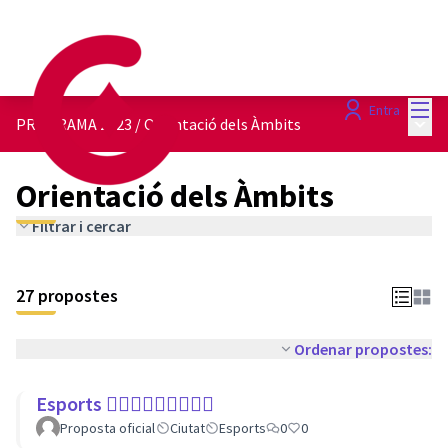
Menú
Entra
Menú 
PROGRAMA 2023
/
Orientació dels Àmbits
Orientació dels Àmbits
Filtrar i cercar
27 propostes
Ordenar propostes:
Esports 🏃🏾‍♀⛹🏼‍♀🏄🏼‍♂
Proposta oficial
Ciutat
Esports
0
0