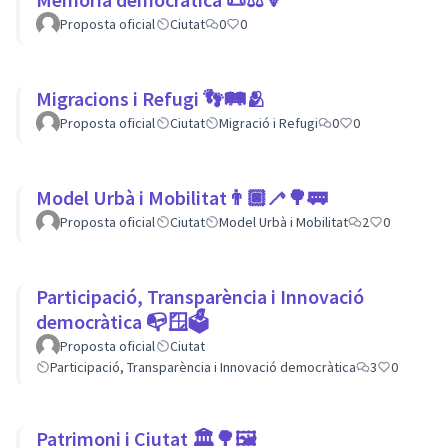
Proposta oficial
Ciutat
0
0
Migracions i Refugi 👣🛤🫂
Proposta oficial
Ciutat
Migració i Refugi
0
0
Model Urbà i Mobilitat👨🏿‍🦯🌳🚃
Proposta oficial
Ciutat
Model Urbà i Mobilitat
2
0
Participació, Transparència i Innovació
democràtica 📭🪟🗳
Proposta oficial
Ciutat
Participació, Transparència i Innovació democràtica
3
0
Patrimoni i Ciutat 🏛🌳🖼