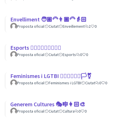
Envelliment 🧑🏽‍🦳👨🏿‍🦳👵🏻
Proposta oficial
Ciutat
Enveillement
2
0
Esports 🏃🏾‍♀⛹🏼‍♀🏄🏼‍♂
Proposta oficial
Ciutat
Esports
0
0
Feminismes i LGTBI 💁🏽‍♀👩‍❤️‍👩🏳️‍⚧️
Proposta oficial
Feminismes i LGTBI
Ciutat
0
0
Generem Cultures 🎭🎼👩🏻‍🎨
Proposta oficial
Ciutat
Cultura
0
0