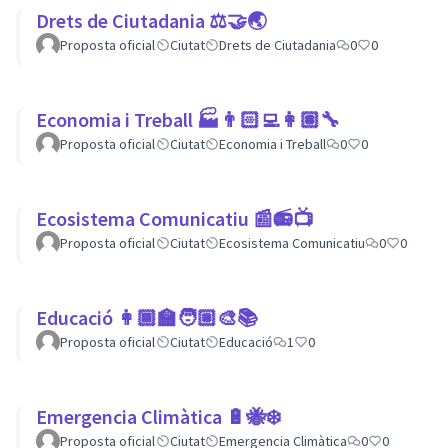
Drets de Ciutadania ⚖️🤝🌏
Proposta oficial
Ciutat
Drets de Ciutadania
0
0
Economia i Treball 🏭👨🏻‍💻👩🏽‍🔧
Proposta oficial
Ciutat
Economia i Treball
0
0
Ecosistema Comunicatiu 📰📻📺
Proposta oficial
Ciutat
Ecosistema Comunicatiu
0
0
Educació 👩🏾‍🏫🧑🏼‍🎨📚
Proposta oficial
Ciutat
Educació
1
0
Emergencia Climàtica 🔋🐝❄️
Proposta oficial
Ciutat
Emergencia Climàtica
0
0