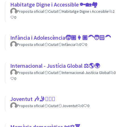
Habitatge Digne i Accessible 🔑🏡🏘
Proposta oficial
Ciutat
Habitatge Digne i Accesible
2
0
Infància i Adolescència🧒🏼👩🏽‍🦱🧑🏻‍🦱
Proposta oficial
Ciutat
Infància
0
0
Internacional - Justícia Global ⚖️🌎🌍
Proposta oficial
Ciutat
Internacional-Justícia Global
0
0
Joventut 🎶🤳🙇🏽‍♀
Proposta oficial
Ciutat
Joventut
0
0
Memòria democràtica 📜⚖️🔻