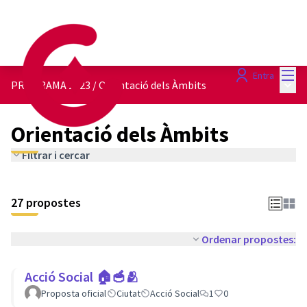
Menú
Entra
Menú 
PROGRAMA 2023
/
Orientació dels Àmbits
Orientació dels Àmbits
Filtrar i cercar
27 propostes
Ordenar propostes:
Acció Social 🏠🥣🫂
Proposta oficial
Ciutat
Acció Social
1
0