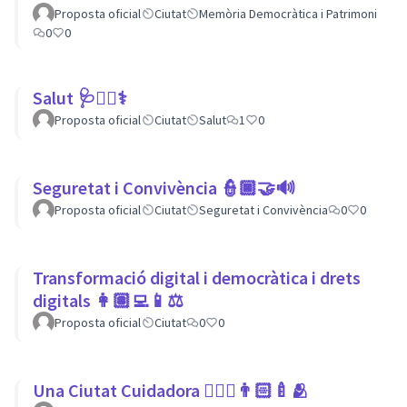
Proposta oficial
Ciutat
Memòria Democràtica i Patrimoni
0
0
Salut 🩺👩‍⚕️⚕
Proposta oficial
Ciutat
Salut
1
0
Seguretat i Convivència 👮🏿🤝🔊
Proposta oficial
Ciutat
Seguretat i Convivència
0
0
Transformació digital i democràtica i drets
digitals 👩🏽‍💻📱⚖
Proposta oficial
Ciutat
0
0
Una Ciutat Cuidadora 💆🏾‍♀️👨🏻‍🍼🫂