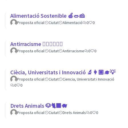
Alimentació Sostenible 🍏🥗🧀
Proposta oficial
Ciutat
Alimentació
0
0
Antirracisme ✊🏾✊🏼✊🏿
Proposta oficial
Ciutat
Antirracisme
0
0
Ciècia, Universitats i Innovació 🔬👩🏽‍🎓💡
Proposta oficial
Ciutat
Ciencia, Universitat i Innovació
0
0
Drets Animals 🐶🐈‍⬛️🐗
Proposta oficial
Ciutat
Drets Animals
0
0