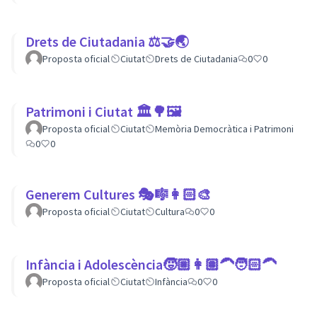
Drets de Ciutadania ⚖️🤝🌏
Proposta oficial
Ciutat
Drets de Ciutadania
0
0
Patrimoni i Ciutat 🏛🌳🖼
Proposta oficial
Ciutat
Memòria Democràtica i Patrimoni
0
0
Generem Cultures 🎭🎼👩🏻‍🎨
Proposta oficial
Ciutat
Cultura
0
0
Infància i Adolescència🧒🏼👩🏽‍🦱🧑🏻‍🦱
Proposta oficial
Ciutat
Infància
0
0