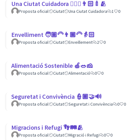
Una Ciutat Cuidadora 💆🏾‍♀️👨🏻‍🍼🫂
Proposta oficial
Ciutat
Una Ciutat Cuidadora
1
0
Envelliment 🧑🏽‍🦳👨🏿‍🦳👵🏻
Proposta oficial
Ciutat
Enveillement
2
0
Alimentació Sostenible 🍏🥗🧀
Proposta oficial
Ciutat
Alimentació
0
0
Seguretat i Convivència 👮🏿🤝🔊
Proposta oficial
Ciutat
Seguretat i Convivència
0
0
Migracions i Refugi 👣🛤🫂
Proposta oficial
Ciutat
Migració i Refugi
0
0