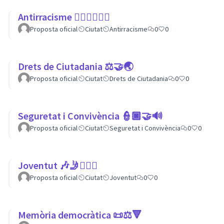
Antirracisme ✊🏾✊🏼✊🏿
Proposta oficial
Ciutat
Antirracisme
0
0
Drets de Ciutadania ⚖️🤝🌏
Proposta oficial
Ciutat
Drets de Ciutadania
0
0
Seguretat i Convivència 👮🏿🤝🔊
Proposta oficial
Ciutat
Seguretat i Convivència
0
0
Joventut 🎶🤳🙇🏽‍♀
Proposta oficial
Ciutat
Joventut
0
0
Memòria democràtica 📜⚖️🔻