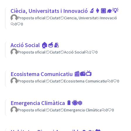
Ciècia, Universitats i Innovació 🔬👩🏽‍🎓💡
Proposta oficial
Ciutat
Ciencia, Universitat i Innovació
0
0
Acció Social 🏠🥣🫂
Proposta oficial
Ciutat
Acció Social
1
0
Ecosistema Comunicatiu 📰📻📺
Proposta oficial
Ciutat
Ecosistema Comunicatiu
0
0
Emergencia Climàtica 🔋🐝❄️
Proposta oficial
Ciutat
Emergencia Climàtica
0
0