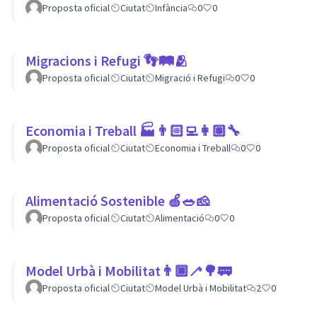
Proposta oficial
Ciutat
Infància
0
0
Migracions i Refugi 👣🛤🫂
Proposta oficial
Ciutat
Migració i Refugi
0
0
Economia i Treball 🏭👨🏻‍💻👩🏽‍🔧
Proposta oficial
Ciutat
Economia i Treball
0
0
Alimentació Sostenible 🍏🥗🧀
Proposta oficial
Ciutat
Alimentació
0
0
Model Urbà i Mobilitat👨🏿‍🦯🌳🚃
Proposta oficial
Ciutat
Model Urbà i Mobilitat
2
0