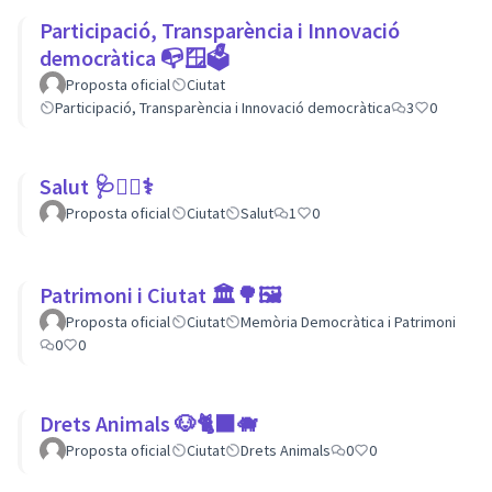
Participació, Transparència i Innovació
democràtica 📭🪟🗳
Proposta oficial
Ciutat
Participació, Transparència i Innovació democràtica
3
0
Salut 🩺👩‍⚕️⚕
Proposta oficial
Ciutat
Salut
1
0
Patrimoni i Ciutat 🏛🌳🖼
Proposta oficial
Ciutat
Memòria Democràtica i Patrimoni
0
0
Drets Animals 🐶🐈‍⬛️🐗
Proposta oficial
Ciutat
Drets Animals
0
0