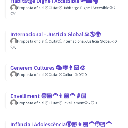
Habitatge Digne i Accessible 🔑🏡🏘
Proposta oficial
Ciutat
Habitatge Digne i Accesible
2
0
Internacional - Justícia Global ⚖️🌎🌍
Proposta oficial
Ciutat
Internacional-Justícia Global
0
0
Generem Cultures 🎭🎼👩🏻‍🎨
Proposta oficial
Ciutat
Cultura
0
0
Envelliment 🧑🏽‍🦳👨🏿‍🦳👵🏻
Proposta oficial
Ciutat
Enveillement
2
0
Infància i Adolescència🧒🏼👩🏽‍🦱🧑🏻‍🦱