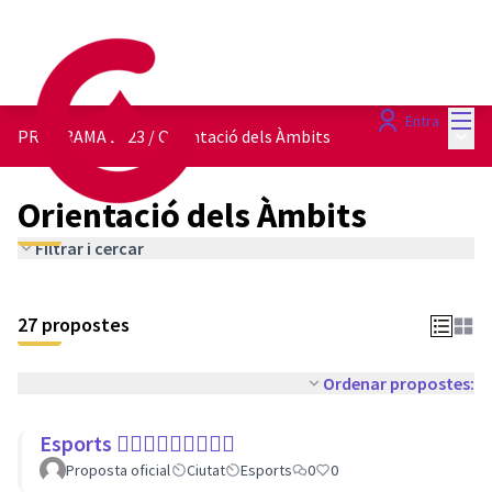
Menú
Entra
Menú 
PROGRAMA 2023
/
Orientació dels Àmbits
Orientació dels Àmbits
Filtrar i cercar
27 propostes
Ordenar propostes:
Esports 🏃🏾‍♀⛹🏼‍♀🏄🏼‍♂
Proposta oficial
Ciutat
Esports
0
0