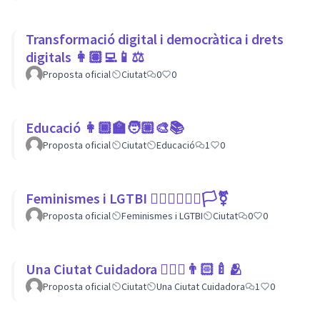
Transformació digital i democràtica i drets
digitals 👩🏽‍💻📱⚖
Proposta oficial
Ciutat
0
0
Educació 👩🏾‍🏫🧑🏼‍🎨📚
Proposta oficial
Ciutat
Educació
1
0
Feminismes i LGTBI 💁🏽‍♀👩‍❤️‍👩🏳️‍⚧️
Proposta oficial
Feminismes i LGTBI
Ciutat
0
0
Una Ciutat Cuidadora 💆🏾‍♀️👨🏻‍🍼🫂
Proposta oficial
Ciutat
Una Ciutat Cuidadora
1
0