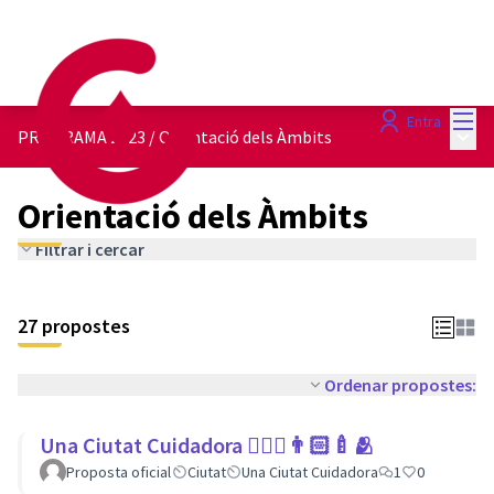
Menú
Entra
Menú 
PROGRAMA 2023
/
Orientació dels Àmbits
Orientació dels Àmbits
Filtrar i cercar
27 propostes
Ordenar propostes:
Una Ciutat Cuidadora 💆🏾‍♀️👨🏻‍🍼🫂
Proposta oficial
Ciutat
Una Ciutat Cuidadora
1
0