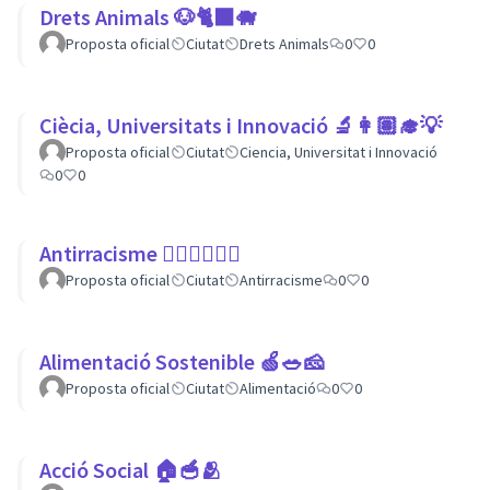
Drets Animals 🐶🐈‍⬛️🐗
Proposta oficial
Ciutat
Drets Animals
0
0
Ciècia, Universitats i Innovació 🔬👩🏽‍🎓💡
Proposta oficial
Ciutat
Ciencia, Universitat i Innovació
0
0
Antirracisme ✊🏾✊🏼✊🏿
Proposta oficial
Ciutat
Antirracisme
0
0
Alimentació Sostenible 🍏🥗🧀
Proposta oficial
Ciutat
Alimentació
0
0
Acció Social 🏠🥣🫂