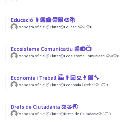
Educació 👩🏾‍🏫🧑🏼‍🎨📚
Proposta oficial
Ciutat
Educació
1
0
Ecosistema Comunicatiu 📰📻📺
Proposta oficial
Ciutat
Ecosistema Comunicatiu
0
0
Economia i Treball 🏭👨🏻‍💻👩🏽‍🔧
Proposta oficial
Ciutat
Economia i Treball
0
0
Drets de Ciutadania ⚖️🤝🌏
Proposta oficial
Ciutat
Drets de Ciutadania
0
0