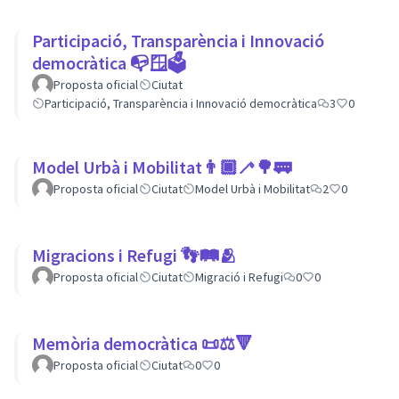
Participació, Transparència i Innovació
democràtica 📭🪟🗳
Proposta oficial
Ciutat
Participació, Transparència i Innovació democràtica
3
0
Model Urbà i Mobilitat👨🏿‍🦯🌳🚃
Proposta oficial
Ciutat
Model Urbà i Mobilitat
2
0
Migracions i Refugi 👣🛤🫂
Proposta oficial
Ciutat
Migració i Refugi
0
0
Memòria democràtica 📜⚖️🔻
Proposta oficial
Ciutat
0
0