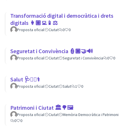
Transformació digital i democràtica i drets
digitals 👩🏽‍💻📱⚖
Proposta oficial
Ciutat
0
0
Seguretat i Convivència 👮🏿🤝🔊
Proposta oficial
Ciutat
Seguretat i Convivència
0
0
Salut 🩺👩‍⚕️⚕
Proposta oficial
Ciutat
Salut
1
0
Patrimoni i Ciutat 🏛🌳🖼
Proposta oficial
Ciutat
Memòria Democràtica i Patrimoni
0
0