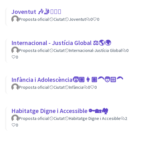
Joventut 🎶🤳🙇🏽‍♀
Proposta oficial
Ciutat
Joventut
0
0
Internacional - Justícia Global ⚖️🌎🌍
Proposta oficial
Ciutat
Internacional-Justícia Global
0
0
Infància i Adolescència🧒🏼👩🏽‍🦱🧑🏻‍🦱
Proposta oficial
Ciutat
Infància
0
0
Habitatge Digne i Accessible 🔑🏡🏘
Proposta oficial
Ciutat
Habitatge Digne i Accesible
2
0