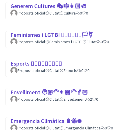
Generem Cultures 🎭🎼👩🏻‍🎨
Proposta oficial
Ciutat
Cultura
0
0
Feminismes i LGTBI 💁🏽‍♀👩‍❤️‍👩🏳️‍⚧️
Proposta oficial
Feminismes i LGTBI
Ciutat
0
0
Esports 🏃🏾‍♀⛹🏼‍♀🏄🏼‍♂
Proposta oficial
Ciutat
Esports
0
0
Envelliment 🧑🏽‍🦳👨🏿‍🦳👵🏻
Proposta oficial
Ciutat
Enveillement
2
0
Emergencia Climàtica 🔋🐝❄️
Proposta oficial
Ciutat
Emergencia Climàtica
0
0