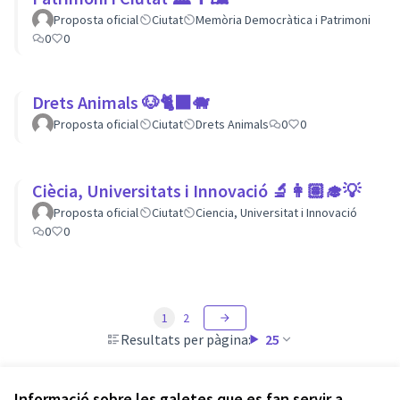
Proposta oficial
Ciutat
Memòria Democràtica i Patrimoni
0
0
Drets Animals 🐶🐈‍⬛️🐗
Proposta oficial
Ciutat
Drets Animals
0
0
Ciècia, Universitats i Innovació 🔬👩🏽‍🎓💡
Proposta oficial
Ciutat
Ciencia, Universitat i Innovació
0
0
1
2
Resultats per pàgina:
25
Informació sobre les galetes que es fan servir a