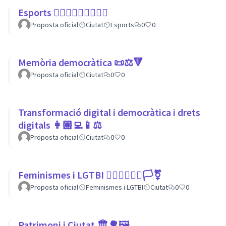
Esports 🏃🏾‍♀⛹🏼‍♀🏄🏼‍♂
Proposta oficial
Ciutat
Esports
0
0
Memòria democràtica 📜⚖️🔻
Proposta oficial
Ciutat
0
0
Transformació digital i democràtica i drets
digitals 👩🏽‍💻📱⚖
Proposta oficial
Ciutat
0
0
Feminismes i LGTBI 💁🏽‍♀👩‍❤️‍👩🏳️‍⚧️
Proposta oficial
Feminismes i LGTBI
Ciutat
0
0
Patrimoni i Ciutat 🏛🌳🖼