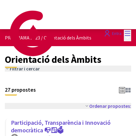
Menú
Entra
Menú 
PROGRAMA 2023
/
Orientació dels Àmbits
Orientació dels Àmbits
Filtrar i cercar
27 propostes
Ordenar propostes:
Participació, Transparència i Innovació
democràtica 📭🪟🗳