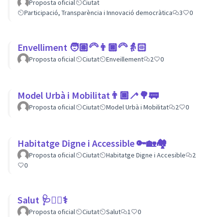
Proposta oficial
Ciutat
Participació, Transparència i Innovació democràtica
3
0
Envelliment 🧑🏽‍🦳👨🏿‍🦳👵🏻
Proposta oficial
Ciutat
Enveillement
2
0
Model Urbà i Mobilitat👨🏿‍🦯🌳🚃
Proposta oficial
Ciutat
Model Urbà i Mobilitat
2
0
Habitatge Digne i Accessible 🔑🏡🏘
Proposta oficial
Ciutat
Habitatge Digne i Accesible
2
0
Salut 🩺👩‍⚕️⚕
Proposta oficial
Ciutat
Salut
1
0