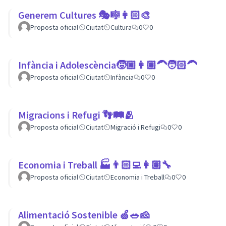
Generem Cultures 🎭🎼👩🏻‍🎨
Proposta oficial
Ciutat
Cultura
0
0
Infància i Adolescència🧒🏼👩🏽‍🦱🧑🏻‍🦱
Proposta oficial
Ciutat
Infància
0
0
Migracions i Refugi 👣🛤🫂
Proposta oficial
Ciutat
Migració i Refugi
0
0
Economia i Treball 🏭👨🏻‍💻👩🏽‍🔧
Proposta oficial
Ciutat
Economia i Treball
0
0
Alimentació Sostenible 🍏🥗🧀