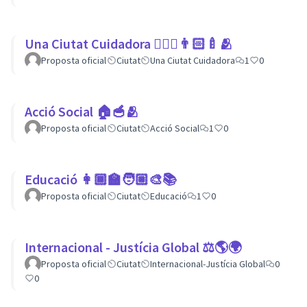
Una Ciutat Cuidadora 💆🏾‍♀️👨🏻‍🍼🫂
Proposta oficial
Ciutat
Una Ciutat Cuidadora
1
0
Acció Social 🏠🥣🫂
Proposta oficial
Ciutat
Acció Social
1
0
Educació 👩🏾‍🏫🧑🏼‍🎨📚
Proposta oficial
Ciutat
Educació
1
0
Internacional - Justícia Global ⚖️🌎🌍
Proposta oficial
Ciutat
Internacional-Justícia Global
0
0