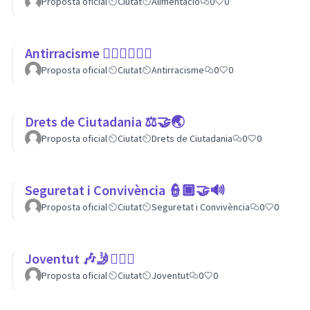
Proposta oficial
Ciutat
Alimentació
0
0
Antirracisme ✊🏾✊🏼✊🏿
Proposta oficial
Ciutat
Antirracisme
0
0
Drets de Ciutadania ⚖️🤝🌏
Proposta oficial
Ciutat
Drets de Ciutadania
0
0
Seguretat i Convivència 👮🏿🤝🔊
Proposta oficial
Ciutat
Seguretat i Convivència
0
0
Joventut 🎶🤳🙇🏽‍♀
Proposta oficial
Ciutat
Joventut
0
0