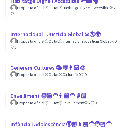
Habitatge Digne i Accessible 🔑🏡🏘
Proposta oficial
Ciutat
Habitatge Digne i Accesible
2
0
Internacional - Justícia Global ⚖️🌎🌍
Proposta oficial
Ciutat
Internacional-Justícia Global
0
0
Generem Cultures 🎭🎼👩🏻‍🎨
Proposta oficial
Ciutat
Cultura
0
0
Envelliment 🧑🏽‍🦳👨🏿‍🦳👵🏻
Proposta oficial
Ciutat
Enveillement
2
0
Infància i Adolescència🧒🏼👩🏽‍🦱🧑🏻‍🦱