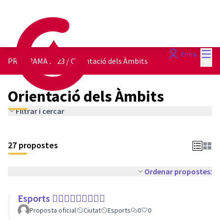
Menú
Entra
Menú 
PROGRAMA 2023
/
Orientació dels Àmbits
Orientació dels Àmbits
Filtrar i cercar
27 propostes
Ordenar propostes:
Esports 🏃🏾‍♀⛹🏼‍♀🏄🏼‍♂
Proposta oficial
Ciutat
Esports
0
0