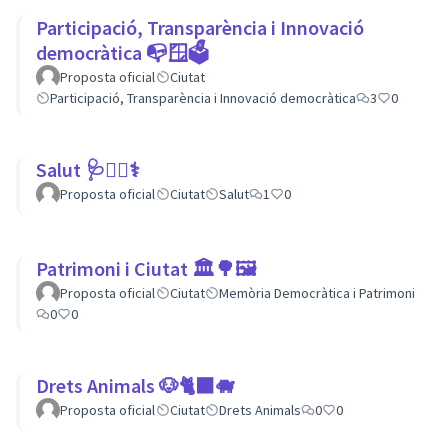
Participació, Transparència i Innovació
democràtica 📭🪟🗳
Proposta oficial
Ciutat
Participació, Transparència i Innovació democràtica
3
0
Salut 🩺👩‍⚕️⚕
Proposta oficial
Ciutat
Salut
1
0
Patrimoni i Ciutat 🏛🌳🖼
Proposta oficial
Ciutat
Memòria Democràtica i Patrimoni
0
0
Drets Animals 🐶🐈‍⬛️🐗
Proposta oficial
Ciutat
Drets Animals
0
0