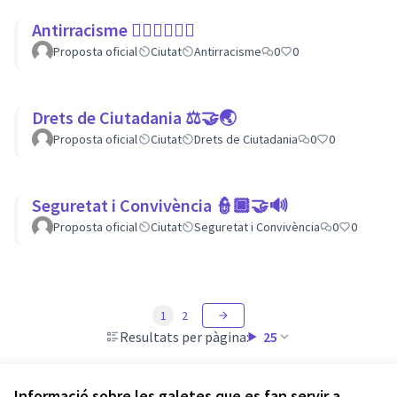
Antirracisme ✊🏾✊🏼✊🏿
Proposta oficial
Ciutat
Antirracisme
0
0
Drets de Ciutadania ⚖️🤝🌏
Proposta oficial
Ciutat
Drets de Ciutadania
0
0
Seguretat i Convivència 👮🏿🤝🔊
Proposta oficial
Ciutat
Seguretat i Convivència
0
0
1
2
Resultats per pàgina:
25
Informació sobre les galetes que es fan servir a