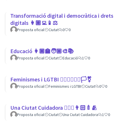
Transformació digital i democràtica i drets
digitals 👩🏽‍💻📱⚖
Proposta oficial
Ciutat
0
0
Educació 👩🏾‍🏫🧑🏼‍🎨📚
Proposta oficial
Ciutat
Educació
1
0
Feminismes i LGTBI 💁🏽‍♀👩‍❤️‍👩🏳️‍⚧️
Proposta oficial
Feminismes i LGTBI
Ciutat
0
0
Una Ciutat Cuidadora 💆🏾‍♀️👨🏻‍🍼🫂
Proposta oficial
Ciutat
Una Ciutat Cuidadora
1
0