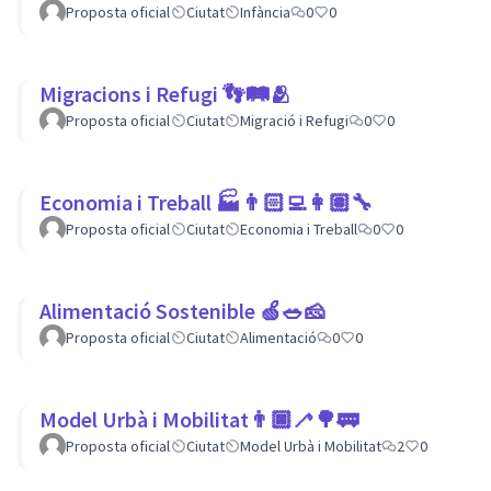
Proposta oficial
Ciutat
Infància
0
0
Migracions i Refugi 👣🛤🫂
Proposta oficial
Ciutat
Migració i Refugi
0
0
Economia i Treball 🏭👨🏻‍💻👩🏽‍🔧
Proposta oficial
Ciutat
Economia i Treball
0
0
Alimentació Sostenible 🍏🥗🧀
Proposta oficial
Ciutat
Alimentació
0
0
Model Urbà i Mobilitat👨🏿‍🦯🌳🚃
Proposta oficial
Ciutat
Model Urbà i Mobilitat
2
0