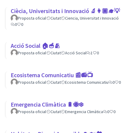
Ciècia, Universitats i Innovació 🔬👩🏽‍🎓💡
Proposta oficial
Ciutat
Ciencia, Universitat i Innovació
0
0
Acció Social 🏠🥣🫂
Proposta oficial
Ciutat
Acció Social
1
0
Ecosistema Comunicatiu 📰📻📺
Proposta oficial
Ciutat
Ecosistema Comunicatiu
0
0
Emergencia Climàtica 🔋🐝❄️
Proposta oficial
Ciutat
Emergencia Climàtica
0
0