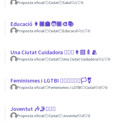
Proposta oficial
Ciutat
Salut
1
0
Educació 👩🏾‍🏫🧑🏼‍🎨📚
Proposta oficial
Ciutat
Educació
1
0
Una Ciutat Cuidadora 💆🏾‍♀️👨🏻‍🍼🫂
Proposta oficial
Ciutat
Una Ciutat Cuidadora
1
0
Feminismes i LGTBI 💁🏽‍♀👩‍❤️‍👩🏳️‍⚧️
Proposta oficial
Feminismes i LGTBI
Ciutat
0
0
Joventut 🎶🤳🙇🏽‍♀
Proposta oficial
Ciutat
Joventut
0
0