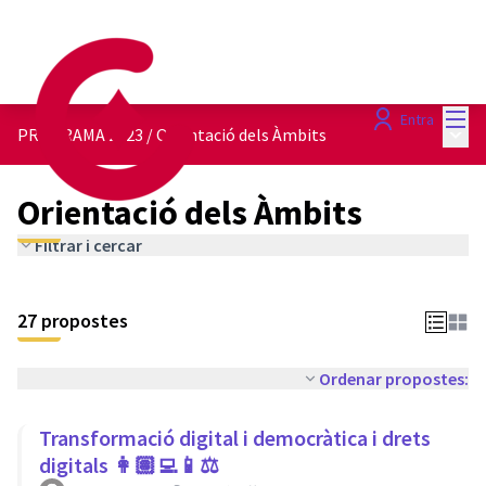
Menú
Entra
Menú 
PROGRAMA 2023
/
Orientació dels Àmbits
Orientació dels Àmbits
Filtrar i cercar
27 propostes
Ordenar propostes:
Transformació digital i democràtica i drets
digitals 👩🏽‍💻📱⚖