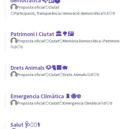
democràtica 📭🪟🗳
Proposta oficial
Ciutat
Participació, Transparència i Innovació democràtica
3
0
Patrimoni i Ciutat 🏛🌳🖼
Proposta oficial
Ciutat
Memòria Democràtica i Patrimoni
0
0
Drets Animals 🐶🐈‍⬛️🐗
Proposta oficial
Ciutat
Drets Animals
0
0
Emergencia Climàtica 🔋🐝❄️
Proposta oficial
Ciutat
Emergencia Climàtica
0
0
Salut 🩺👩‍⚕️⚕