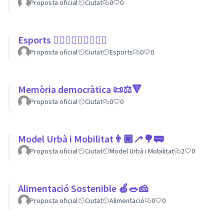
Proposta oficial
Ciutat
0
0
Esports 🏃🏾‍♀⛹🏼‍♀🏄🏼‍♂
Proposta oficial
Ciutat
Esports
0
0
Memòria democràtica 📜⚖️🔻
Proposta oficial
Ciutat
0
0
Model Urbà i Mobilitat👨🏿‍🦯🌳🚃
Proposta oficial
Ciutat
Model Urbà i Mobilitat
2
0
Alimentació Sostenible 🍏🥗🧀
Proposta oficial
Ciutat
Alimentació
0
0