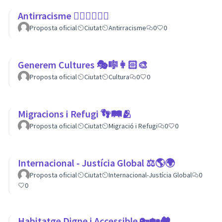
Antirracisme ✊🏾✊🏼✊🏿
Proposta oficial
Ciutat
Antirracisme
0
0
Generem Cultures 🎭🎼👩🏻‍🎨
Proposta oficial
Ciutat
Cultura
0
0
Migracions i Refugi 👣🛤🫂
Proposta oficial
Ciutat
Migració i Refugi
0
0
Internacional - Justícia Global ⚖️🌎🌍
Proposta oficial
Ciutat
Internacional-Justícia Global
0
0
Habitatge Digne i Accessible 🔑🏡🏘