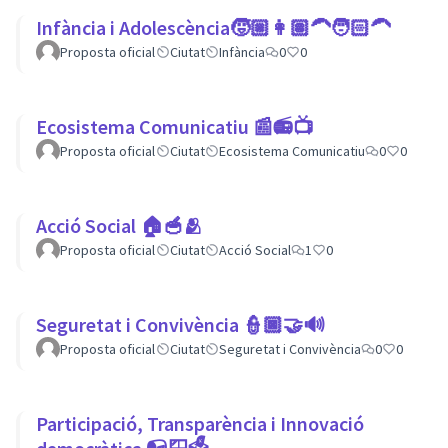
Infància i Adolescència🧒🏼👩🏽‍🦱🧑🏻‍🦱
Proposta oficial
Ciutat
Infància
0
0
Ecosistema Comunicatiu 📰📻📺
Proposta oficial
Ciutat
Ecosistema Comunicatiu
0
0
Acció Social 🏠🥣🫂
Proposta oficial
Ciutat
Acció Social
1
0
Seguretat i Convivència 👮🏿🤝🔊
Proposta oficial
Ciutat
Seguretat i Convivència
0
0
Participació, Transparència i Innovació