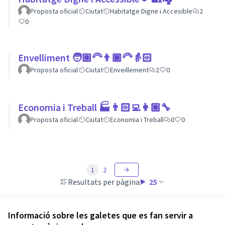
Proposta oficial
Ciutat
Habitatge Digne i Accesible
2
0
Envelliment 🧑🏽‍🦳👨🏿‍🦳👵🏻
Proposta oficial
Ciutat
Enveillement
2
0
Economia i Treball 🏭👨🏻‍💻👩🏽‍🔧
Proposta oficial
Ciutat
Economia i Treball
0
0
1
2
Resultats per pàgina:
25
Informació sobre les galetes que es fan servir a