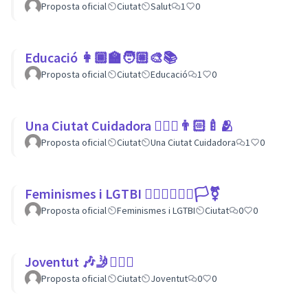
Proposta oficial
Ciutat
Salut
1
0
Educació 👩🏾‍🏫🧑🏼‍🎨📚
Proposta oficial
Ciutat
Educació
1
0
Una Ciutat Cuidadora 💆🏾‍♀️👨🏻‍🍼🫂
Proposta oficial
Ciutat
Una Ciutat Cuidadora
1
0
Feminismes i LGTBI 💁🏽‍♀👩‍❤️‍👩🏳️‍⚧️
Proposta oficial
Feminismes i LGTBI
Ciutat
0
0
Joventut 🎶🤳🙇🏽‍♀
Proposta oficial
Ciutat
Joventut
0
0