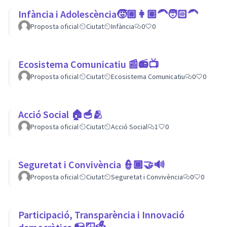
Infància i Adolescència🧒🏼👩🏽‍🦱🧑🏻‍🦱
Proposta oficial
Ciutat
Infància
0
0
Ecosistema Comunicatiu 📰📻📺
Proposta oficial
Ciutat
Ecosistema Comunicatiu
0
0
Acció Social 🏠🥣🫂
Proposta oficial
Ciutat
Acció Social
1
0
Seguretat i Convivència 👮🏿🤝🔊
Proposta oficial
Ciutat
Seguretat i Convivència
0
0
Participació, Transparència i Innovació