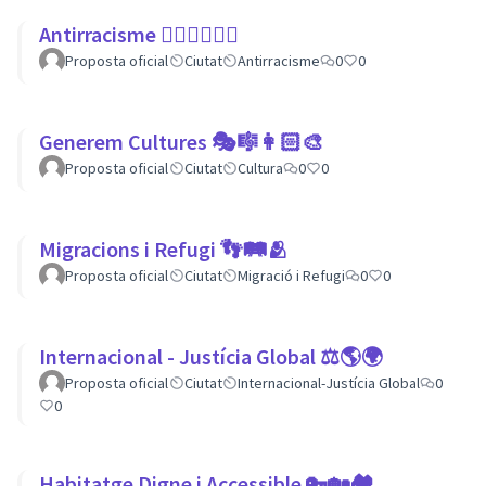
Antirracisme ✊🏾✊🏼✊🏿
Proposta oficial
Ciutat
Antirracisme
0
0
Generem Cultures 🎭🎼👩🏻‍🎨
Proposta oficial
Ciutat
Cultura
0
0
Migracions i Refugi 👣🛤🫂
Proposta oficial
Ciutat
Migració i Refugi
0
0
Internacional - Justícia Global ⚖️🌎🌍
Proposta oficial
Ciutat
Internacional-Justícia Global
0
0
Habitatge Digne i Accessible 🔑🏡🏘