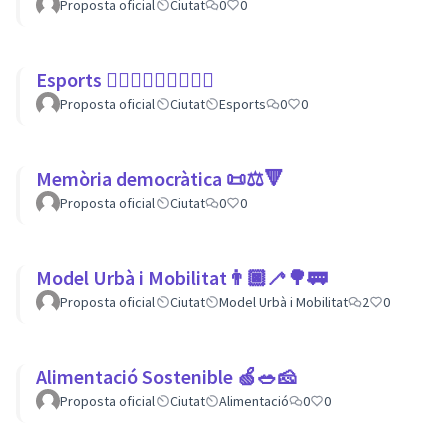
Proposta oficial
Ciutat
0
0
Esports 🏃🏾‍♀⛹🏼‍♀🏄🏼‍♂
Proposta oficial
Ciutat
Esports
0
0
Memòria democràtica 📜⚖️🔻
Proposta oficial
Ciutat
0
0
Model Urbà i Mobilitat👨🏿‍🦯🌳🚃
Proposta oficial
Ciutat
Model Urbà i Mobilitat
2
0
Alimentació Sostenible 🍏🥗🧀
Proposta oficial
Ciutat
Alimentació
0
0