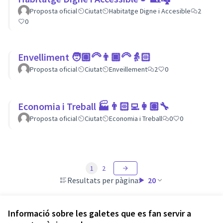
Proposta oficial
Ciutat
Habitatge Digne i Accesible
2
0
Envelliment 🧑🏽‍🦳👨🏿‍🦳👵🏻
Proposta oficial
Ciutat
Enveillement
2
0
Economia i Treball 🏭👨🏻‍💻👩🏽‍🔧
Proposta oficial
Ciutat
Economia i Treball
0
0
1
2
Resultats per pàgina:
20
Informació sobre les galetes que es fan servir a