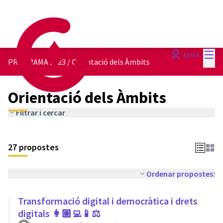
Menú
Entra
Menú 
PROGRAMA 2023
/
Orientació dels Àmbits
Orientació dels Àmbits
Filtrar i cercar
27 propostes
Ordenar propostes:
Transformació digital i democràtica i drets
digitals 👩🏽‍💻📱⚖