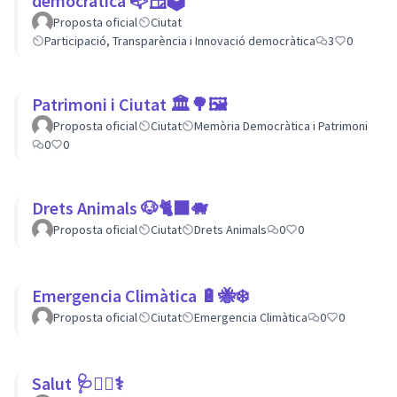
democràtica 📭🪟🗳
Proposta oficial
Ciutat
Participació, Transparència i Innovació democràtica
3
0
Patrimoni i Ciutat 🏛🌳🖼
Proposta oficial
Ciutat
Memòria Democràtica i Patrimoni
0
0
Drets Animals 🐶🐈‍⬛️🐗
Proposta oficial
Ciutat
Drets Animals
0
0
Emergencia Climàtica 🔋🐝❄️
Proposta oficial
Ciutat
Emergencia Climàtica
0
0
Salut 🩺👩‍⚕️⚕