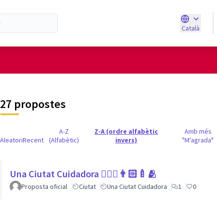
Català
Triar la ll
d'usuari
27 propostes
A-Z
Z-A (ordre alfabètic
Amb més
Aleatori
Recent
(Alfabètic)
invers)
"M'agrada"
Una Ciutat Cuidadora 💆🏾‍♀️👨🏻‍🍼🫂
Proposta oficial
Ciutat
Una Ciutat Cuidadora
1
0