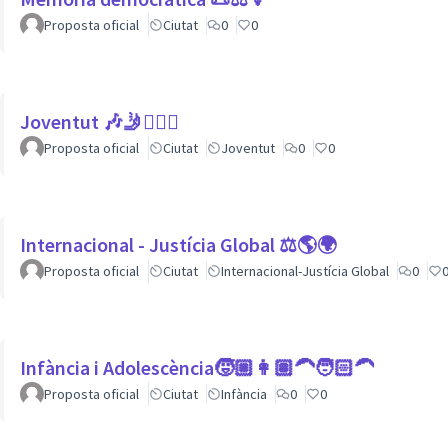
Proposta oficial
Ciutat
0
0
Joventut 🎶🤳🙇🏽‍♀
Proposta oficial
Ciutat
Joventut
0
0
Internacional - Justícia Global ⚖️🌎🌍
Proposta oficial
Ciutat
Internacional-Justícia Global
0
Infància i Adolescència🧒🏼👩🏽‍🦱🧑🏻‍🦱
Proposta oficial
Ciutat
Infància
0
0