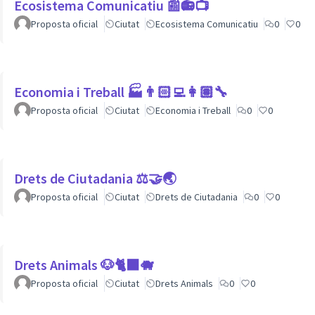
Ecosistema Comunicatiu 📰📻📺
Proposta oficial
Ciutat
Ecosistema Comunicatiu
0
0
Economia i Treball 🏭👨🏻‍💻👩🏽‍🔧
Proposta oficial
Ciutat
Economia i Treball
0
0
Drets de Ciutadania ⚖️🤝🌏
Proposta oficial
Ciutat
Drets de Ciutadania
0
0
Drets Animals 🐶🐈‍⬛️🐗
Proposta oficial
Ciutat
Drets Animals
0
0