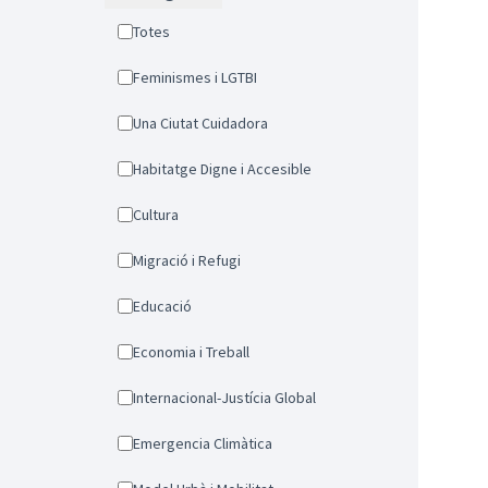
Totes
Feminismes i LGTBI
Una Ciutat Cuidadora
Habitatge Digne i Accesible
Cultura
Migració i Refugi
Educació
Economia i Treball
Internacional-Justícia Global
Emergencia Climàtica