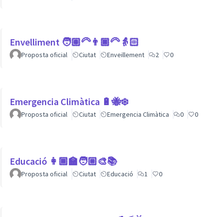
Envelliment 🧑🏽‍🦳👨🏿‍🦳👵🏻
Proposta oficial
Ciutat
Enveillement
2
0
Emergencia Climàtica 🔋🐝❄️
Proposta oficial
Ciutat
Emergencia Climàtica
0
0
Educació 👩🏾‍🏫🧑🏼‍🎨📚
Proposta oficial
Ciutat
Educació
1
0