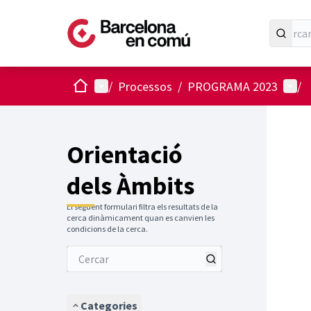
Inici
Menú principal
Menú 
/
Processos
/
PROGRAMA 2023
/
Orientació
dels Àmbits
El següent formulari filtra els resultats de la
cerca dinàmicament quan es canvien les
condicions de la cerca.
Categories