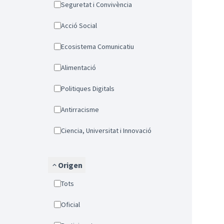
Seguretat i Convivència
Acció Social
Ecosistema Comunicatiu
Alimentació
Politiques Digitals
Antirracisme
Ciencia, Universitat i Innovació
Origen
Tots
Oficial