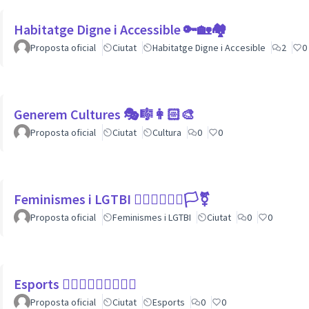
Habitatge Digne i Accessible 🔑🏡🏘
Proposta oficial
Ciutat
Habitatge Digne i Accesible
2
0
Generem Cultures 🎭🎼👩🏻‍🎨
Proposta oficial
Ciutat
Cultura
0
0
Feminismes i LGTBI 💁🏽‍♀👩‍❤️‍👩🏳️‍⚧️
Proposta oficial
Feminismes i LGTBI
Ciutat
0
0
Esports 🏃🏾‍♀⛹🏼‍♀🏄🏼‍♂
Proposta oficial
Ciutat
Esports
0
0