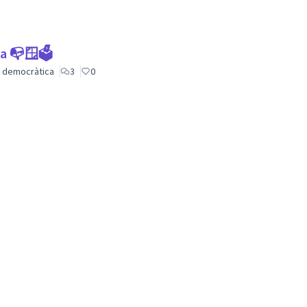
ca 📭🪟🗳
ió democràtica
3
0