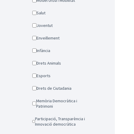
Model Urbà i Mobilitat
Salut
Joventut
Enveillement
Infància
Drets Animals
Esports
Drets de Ciutadania
Memòria Democràtica i
Patrimoni
Participació, Transparència i
Innovació democràtica