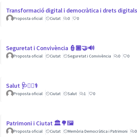
Transformació digital i democràtica i drets digita
Proposta oficial
Ciutat
0
0
Seguretat i Convivència 👮🏿🤝🔊
Proposta oficial
Ciutat
Seguretat i Convivència
0
0
Salut 🩺👩‍⚕️⚕
Proposta oficial
Ciutat
Salut
1
0
Patrimoni i Ciutat 🏛🌳🖼
Proposta oficial
Ciutat
Memòria Democràtica i Patrimoni
0