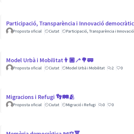
Participació, Transparència i Innovació democràti
Proposta oficial
Ciutat
Participació, Transparència i Innovac
Model Urbà i Mobilitat👨🏿‍🦯🌳🚃
Proposta oficial
Ciutat
Model Urbà i Mobilitat
2
0
Migracions i Refugi 👣🛤🫂
Proposta oficial
Ciutat
Migració i Refugi
0
0
Memòria democràtica 📜⚖️🔻