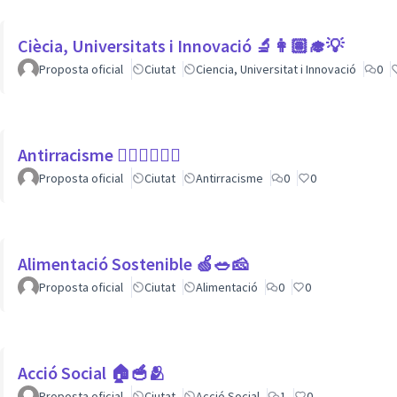
Ciècia, Universitats i Innovació 🔬👩🏽‍🎓💡
Proposta oficial
Ciutat
Ciencia, Universitat i Innovació
0
Antirracisme ✊🏾✊🏼✊🏿
Proposta oficial
Ciutat
Antirracisme
0
0
Alimentació Sostenible 🍏🥗🧀
Proposta oficial
Ciutat
Alimentació
0
0
Acció Social 🏠🥣🫂
Proposta oficial
Ciutat
Acció Social
1
0