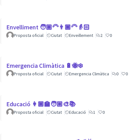
Envelliment 🧑🏽‍🦳👨🏿‍🦳👵🏻
Proposta oficial
Ciutat
Enveillement
2
0
Emergencia Climàtica 🔋🐝❄️
Proposta oficial
Ciutat
Emergencia Climàtica
0
0
Educació 👩🏾‍🏫🧑🏼‍🎨📚
Proposta oficial
Ciutat
Educació
1
0