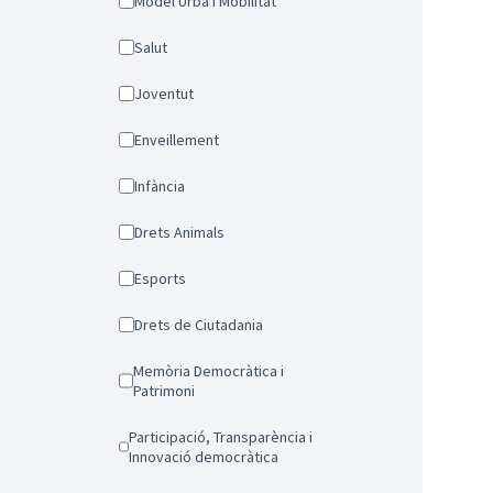
Model Urbà i Mobilitat
Salut
Joventut
Enveillement
Infància
Drets Animals
Esports
Drets de Ciutadania
Memòria Democràtica i
Patrimoni
Participació, Transparència i
Innovació democràtica