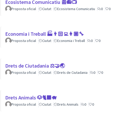
Ecosistema Comunicatiu 📰📻📺
Proposta oficial
Ciutat
Ecosistema Comunicatiu
0
0
Economia i Treball 🏭👨🏻‍💻👩🏽‍🔧
Proposta oficial
Ciutat
Economia i Treball
0
0
Drets de Ciutadania ⚖️🤝🌏
Proposta oficial
Ciutat
Drets de Ciutadania
0
0
Drets Animals 🐶🐈‍⬛️🐗
Proposta oficial
Ciutat
Drets Animals
0
0