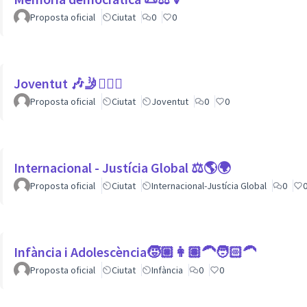
Proposta oficial
Ciutat
0
0
Joventut 🎶🤳🙇🏽‍♀
Proposta oficial
Ciutat
Joventut
0
0
Internacional - Justícia Global ⚖️🌎🌍
Proposta oficial
Ciutat
Internacional-Justícia Global
0
Infància i Adolescència🧒🏼👩🏽‍🦱🧑🏻‍🦱
Proposta oficial
Ciutat
Infància
0
0