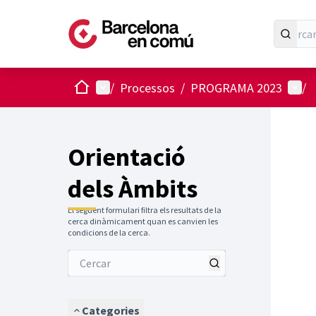
Inici
Menú principal
Menú 
/
Processos
/
PROGRAMA 2023
/
Orientació
dels Àmbits
El següent formulari filtra els resultats de la
cerca dinàmicament quan es canvien les
condicions de la cerca.
Categories