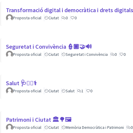
Transformació digital i democràtica i drets digita
Proposta oficial
Ciutat
0
0
Seguretat i Convivència 👮🏿🤝🔊
Proposta oficial
Ciutat
Seguretat i Convivència
0
0
Salut 🩺👩‍⚕️⚕
Proposta oficial
Ciutat
Salut
1
0
Patrimoni i Ciutat 🏛🌳🖼
Proposta oficial
Ciutat
Memòria Democràtica i Patrimoni
0