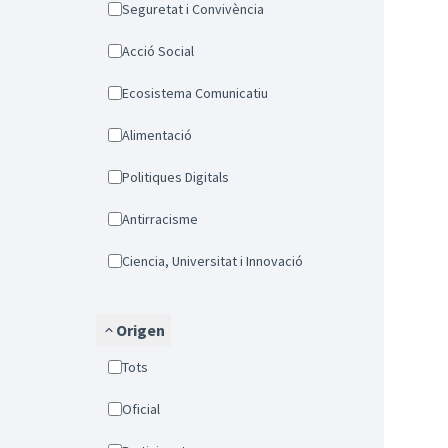
Seguretat i Convivència
Acció Social
Ecosistema Comunicatiu
Alimentació
Politiques Digitals
Antirracisme
Ciencia, Universitat i Innovació
Origen
Tots
Oficial