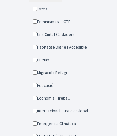
Totes
Feminismes i LGTBI
Una Ciutat Cuidadora
Habitatge Digne i Accesible
Cultura
Migració i Refugi
Educació
Economia i Treball
Internacional-Justícia Global
Emergencia Climàtica