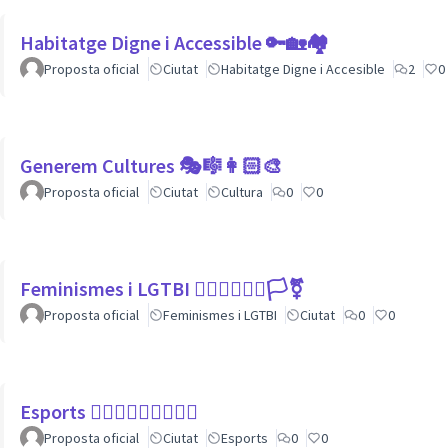
Habitatge Digne i Accessible 🔑🏡🏘
Proposta oficial
Ciutat
Habitatge Digne i Accesible
2
0
Generem Cultures 🎭🎼👩🏻‍🎨
Proposta oficial
Ciutat
Cultura
0
0
Feminismes i LGTBI 💁🏽‍♀👩‍❤️‍👩🏳️‍⚧️
Proposta oficial
Feminismes i LGTBI
Ciutat
0
0
Esports 🏃🏾‍♀⛹🏼‍♀🏄🏼‍♂
Proposta oficial
Ciutat
Esports
0
0