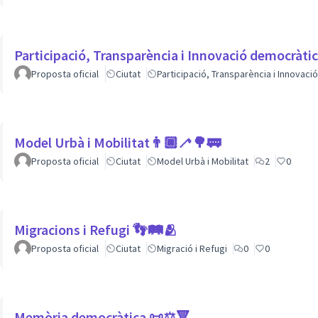
Participació, Transparència i Innovació democràti
Proposta oficial
Ciutat
Participació, Transparència i Innovac
Model Urbà i Mobilitat👨🏿‍🦯🌳🚃
Proposta oficial
Ciutat
Model Urbà i Mobilitat
2
0
Migracions i Refugi 👣🛤🫂
Proposta oficial
Ciutat
Migració i Refugi
0
0
Memòria democràtica 📜⚖️🔻