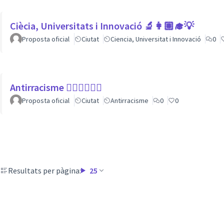
Ciècia, Universitats i Innovació 🔬👩🏽‍🎓💡
Proposta oficial
Ciutat
Ciencia, Universitat i Innovació
0
Antirracisme ✊🏾✊🏼✊🏿
Proposta oficial
Ciutat
Antirracisme
0
0
Resultats per pàgina:
25