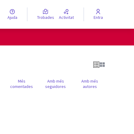
Ajuda
Trobades
Activitat
Entra
engua
Elegir el idioma
Més
Amb més
Amb més
comentades
seguidores
autores