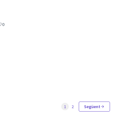
0
1
2
Següent