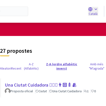
Català
Triar la ll
d'usuari
27 propostes
A-Z
Z-A (ordre alfabètic
Amb més
Aleatori
Recent
(Alfabètic)
invers)
"M'agrada"
Una Ciutat Cuidadora 💆🏾‍♀️👨🏻‍🍼🫂
Proposta oficial
Ciutat
Una Ciutat Cuidadora
1
0