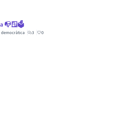
ca 📭🪟🗳
ió democràtica
3
0