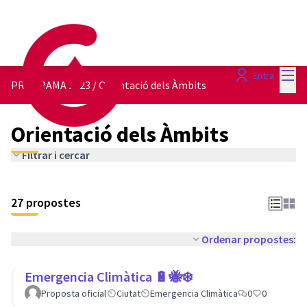
Menú
Entra
Menú 
PROGRAMA 2023
/
Orientació dels Àmbits
Orientació dels Àmbits
Filtrar i cercar
27 propostes
Ordenar propostes:
Emergencia Climàtica 🔋🐝❄️
Proposta oficial
Ciutat
Emergencia Climàtica
0
0