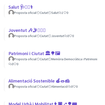
Salut 🩺👩‍⚕️⚕
Proposta oficial
Ciutat
Salut
1
0
Joventut 🎶🤳🙇🏽‍♀
Proposta oficial
Ciutat
Joventut
0
0
Patrimoni i Ciutat 🏛🌳🖼
Proposta oficial
Ciutat
Memòria Democràtica i Patrimoni
0
0
Alimentació Sostenible 🍏🥗🧀
Proposta oficial
Ciutat
Alimentació
0
0
Model Urbà i Mobilitat👨🏿‍🦯🌳🚃