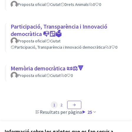
Proposta oficial
Ciutat
Drets Animals
0
0
Participació, Transparència i Innovació
democràtica 📭🪟🗳
Proposta oficial
Ciutat
Participació, Transparència i Innovació democràtica
3
0
Memòria democràtica 📜⚖️🔻
Proposta oficial
Ciutat
0
0
1
2
Resultats per pàgina:
25
Informació sobre les galetes que es fan servir a