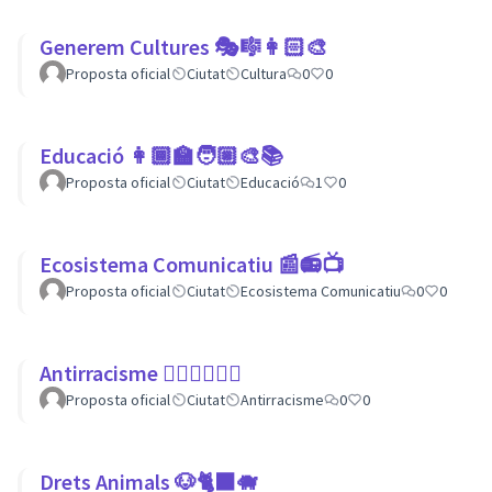
Generem Cultures 🎭🎼👩🏻‍🎨
Proposta oficial
Ciutat
Cultura
0
0
Educació 👩🏾‍🏫🧑🏼‍🎨📚
Proposta oficial
Ciutat
Educació
1
0
Ecosistema Comunicatiu 📰📻📺
Proposta oficial
Ciutat
Ecosistema Comunicatiu
0
0
Antirracisme ✊🏾✊🏼✊🏿
Proposta oficial
Ciutat
Antirracisme
0
0
Drets Animals 🐶🐈‍⬛️🐗