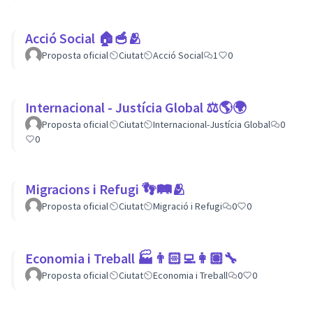
Acció Social 🏠🥣🫂
Proposta oficial
Ciutat
Acció Social
1
0
Internacional - Justícia Global ⚖️🌎🌍
Proposta oficial
Ciutat
Internacional-Justícia Global
0
0
Migracions i Refugi 👣🛤🫂
Proposta oficial
Ciutat
Migració i Refugi
0
0
Economia i Treball 🏭👨🏻‍💻👩🏽‍🔧
Proposta oficial
Ciutat
Economia i Treball
0
0