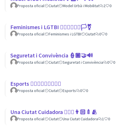
Proposta oficial
Ciutat
Model Urbà i Mobilitat
2
0
Feminismes i LGTBI 💁🏽‍♀👩‍❤️‍👩🏳️‍⚧️
Proposta oficial
Feminismes i LGTBI
Ciutat
0
0
Seguretat i Convivència 👮🏿🤝🔊
Proposta oficial
Ciutat
Seguretat i Convivència
0
0
Esports 🏃🏾‍♀⛹🏼‍♀🏄🏼‍♂
Proposta oficial
Ciutat
Esports
0
0
Una Ciutat Cuidadora 💆🏾‍♀️👨🏻‍🍼🫂
Proposta oficial
Ciutat
Una Ciutat Cuidadora
1
0