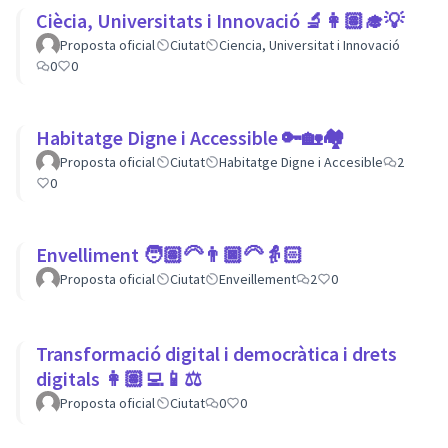
Ciècia, Universitats i Innovació 🔬👩🏽‍🎓💡
Proposta oficial
Ciutat
Ciencia, Universitat i Innovació
0
0
Habitatge Digne i Accessible 🔑🏡🏘
Proposta oficial
Ciutat
Habitatge Digne i Accesible
2
0
Envelliment 🧑🏽‍🦳👨🏿‍🦳👵🏻
Proposta oficial
Ciutat
Enveillement
2
0
Transformació digital i democràtica i drets
digitals 👩🏽‍💻📱⚖
Proposta oficial
Ciutat
0
0