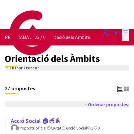
Menú
Entra
Menú 
PROGRAMA 2023
/
Orientació dels Àmbits
Orientació dels Àmbits
Filtrar i cercar
27 propostes
Ordenar propostes:
Acció Social 🏠🥣🫂
Proposta oficial
Ciutat
Acció Social
1
0