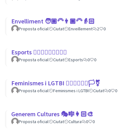
Envelliment 🧑🏽‍🦳👨🏿‍🦳👵🏻
Proposta oficial
Ciutat
Enveillement
2
0
Esports 🏃🏾‍♀⛹🏼‍♀🏄🏼‍♂
Proposta oficial
Ciutat
Esports
0
0
Feminismes i LGTBI 💁🏽‍♀👩‍❤️‍👩🏳️‍⚧️
Proposta oficial
Feminismes i LGTBI
Ciutat
0
0
Generem Cultures 🎭🎼👩🏻‍🎨
Proposta oficial
Ciutat
Cultura
0
0