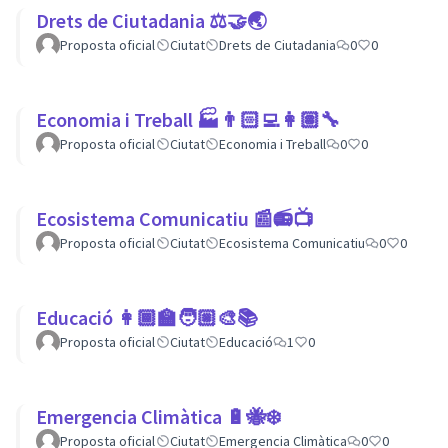
Drets de Ciutadania ⚖️🤝🌏
Proposta oficial
Ciutat
Drets de Ciutadania
0
0
Economia i Treball 🏭👨🏻‍💻👩🏽‍🔧
Proposta oficial
Ciutat
Economia i Treball
0
0
Ecosistema Comunicatiu 📰📻📺
Proposta oficial
Ciutat
Ecosistema Comunicatiu
0
0
Educació 👩🏾‍🏫🧑🏼‍🎨📚
Proposta oficial
Ciutat
Educació
1
0
Emergencia Climàtica 🔋🐝❄️
Proposta oficial
Ciutat
Emergencia Climàtica
0
0