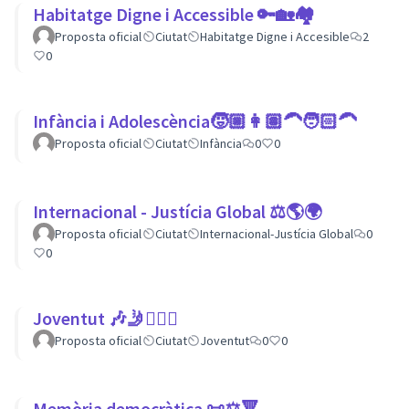
Habitatge Digne i Accessible 🔑🏡🏘
Proposta oficial
Ciutat
Habitatge Digne i Accesible
2
0
Infància i Adolescència🧒🏼👩🏽‍🦱🧑🏻‍🦱
Proposta oficial
Ciutat
Infància
0
0
Internacional - Justícia Global ⚖️🌎🌍
Proposta oficial
Ciutat
Internacional-Justícia Global
0
0
Joventut 🎶🤳🙇🏽‍♀
Proposta oficial
Ciutat
Joventut
0
0
Memòria democràtica 📜⚖️🔻