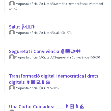
Proposta oficial
Ciutat
Memòria Democràtica i Patrimoni
0
0
Salut 🩺👩‍⚕️⚕
Proposta oficial
Ciutat
Salut
1
0
Seguretat i Convivència 👮🏿🤝🔊
Proposta oficial
Ciutat
Seguretat i Convivència
0
0
Transformació digital i democràtica i drets
digitals 👩🏽‍💻📱⚖
Proposta oficial
Ciutat
0
0
Una Ciutat Cuidadora 💆🏾‍♀️👨🏻‍🍼🫂