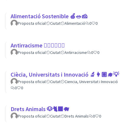
Alimentació Sostenible 🍏🥗🧀
Proposta oficial
Ciutat
Alimentació
0
0
Antirracisme ✊🏾✊🏼✊🏿
Proposta oficial
Ciutat
Antirracisme
0
0
Ciècia, Universitats i Innovació 🔬👩🏽‍🎓💡
Proposta oficial
Ciutat
Ciencia, Universitat i Innovació
0
0
Drets Animals 🐶🐈‍⬛️🐗
Proposta oficial
Ciutat
Drets Animals
0
0