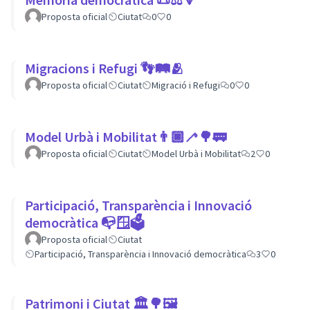
Proposta oficial
Ciutat
0
0
Migracions i Refugi 👣🛤🫂
Proposta oficial
Ciutat
Migració i Refugi
0
0
Model Urbà i Mobilitat👨🏿‍🦯🌳🚃
Proposta oficial
Ciutat
Model Urbà i Mobilitat
2
0
Participació, Transparència i Innovació
democràtica 📭🪟🗳
Proposta oficial
Ciutat
Participació, Transparència i Innovació democràtica
3
0
Patrimoni i Ciutat 🏛🌳🖼