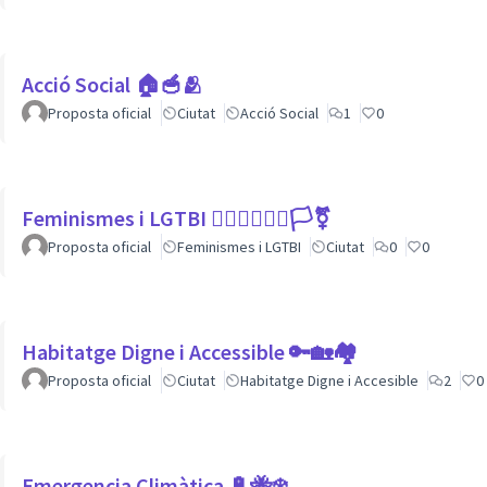
Acció Social 🏠🥣🫂
Proposta oficial
Ciutat
Acció Social
1
0
Feminismes i LGTBI 💁🏽‍♀👩‍❤️‍👩🏳️‍⚧️
Proposta oficial
Feminismes i LGTBI
Ciutat
0
0
Habitatge Digne i Accessible 🔑🏡🏘
Proposta oficial
Ciutat
Habitatge Digne i Accesible
2
0
Emergencia Climàtica 🔋🐝❄️