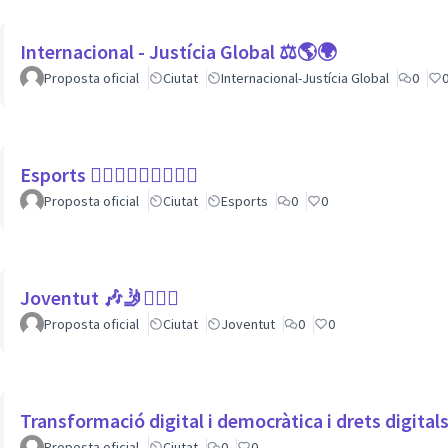
Internacional - Justícia Global ⚖️🌎🌍
Proposta oficial
Ciutat
Internacional-Justícia Global
0
Esports 🏃🏾‍♀⛹🏼‍♀🏄🏼‍♂
Proposta oficial
Ciutat
Esports
0
0
Joventut 🎶🤳🙇🏽‍♀
Proposta oficial
Ciutat
Joventut
0
0
Transformació digital i democràtica i drets digita
Proposta oficial
Ciutat
0
0