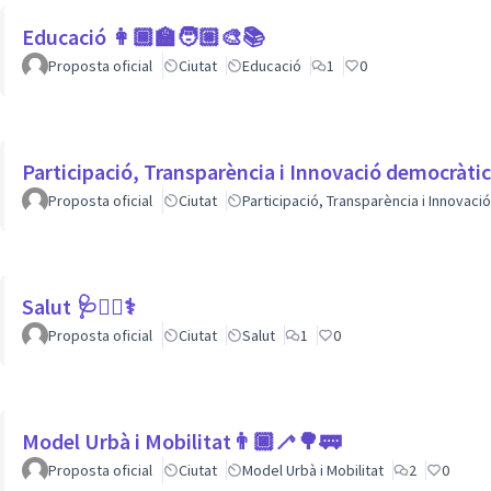
Educació 👩🏾‍🏫🧑🏼‍🎨📚
Proposta oficial
Ciutat
Educació
1
0
Participació, Transparència i Innovació democràti
Proposta oficial
Ciutat
Participació, Transparència i Innovac
Salut 🩺👩‍⚕️⚕
Proposta oficial
Ciutat
Salut
1
0
Model Urbà i Mobilitat👨🏿‍🦯🌳🚃
Proposta oficial
Ciutat
Model Urbà i Mobilitat
2
0