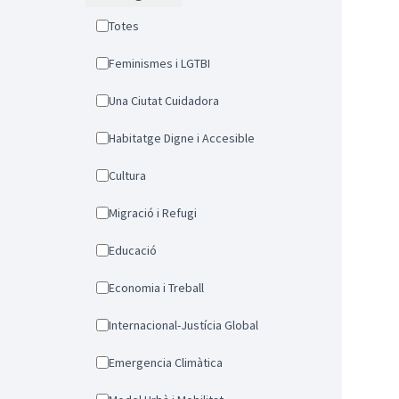
Totes
Feminismes i LGTBI
Una Ciutat Cuidadora
Habitatge Digne i Accesible
Cultura
Migració i Refugi
Educació
Economia i Treball
Internacional-Justícia Global
Emergencia Climàtica