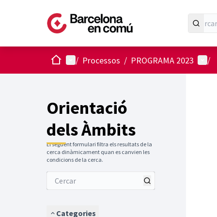
Inici
Menú principal
Menú 
/
Processos
/
PROGRAMA 2023
/
Orientació
dels Àmbits
El següent formulari filtra els resultats de la
cerca dinàmicament quan es canvien les
condicions de la cerca.
Categories