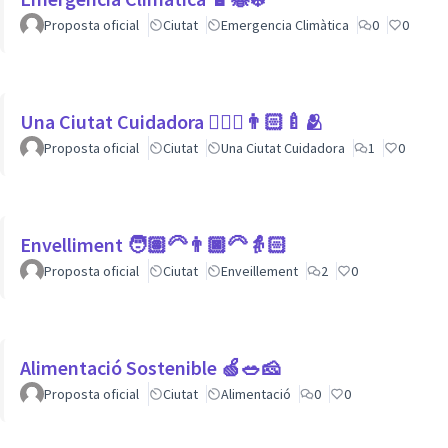
Proposta oficial
Ciutat
Emergencia Climàtica
0
0
Una Ciutat Cuidadora 💆🏾‍♀️👨🏻‍🍼🫂
Proposta oficial
Ciutat
Una Ciutat Cuidadora
1
0
Envelliment 🧑🏽‍🦳👨🏿‍🦳👵🏻
Proposta oficial
Ciutat
Enveillement
2
0
Alimentació Sostenible 🍏🥗🧀
Proposta oficial
Ciutat
Alimentació
0
0