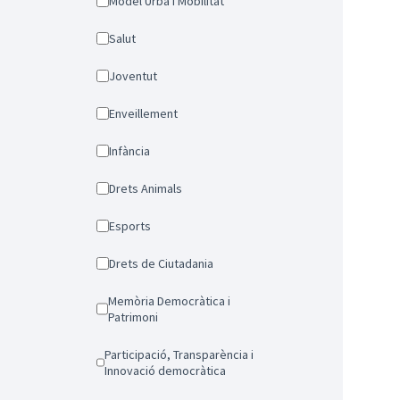
Model Urbà i Mobilitat
Salut
Joventut
Enveillement
Infància
Drets Animals
Esports
Drets de Ciutadania
Memòria Democràtica i
Patrimoni
Participació, Transparència i
Innovació democràtica