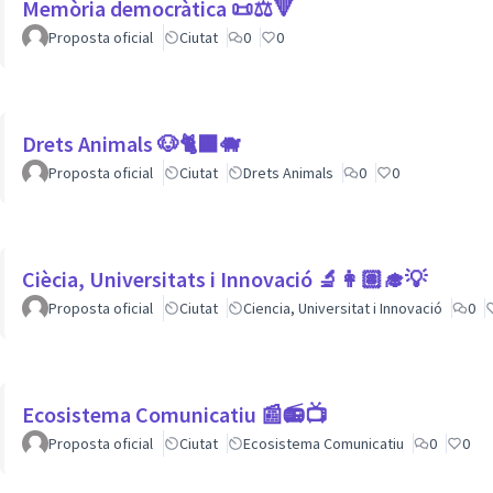
Memòria democràtica 📜⚖️🔻
Proposta oficial
Ciutat
0
0
Drets Animals 🐶🐈‍⬛️🐗
Proposta oficial
Ciutat
Drets Animals
0
0
Ciècia, Universitats i Innovació 🔬👩🏽‍🎓💡
Proposta oficial
Ciutat
Ciencia, Universitat i Innovació
0
Ecosistema Comunicatiu 📰📻📺
Proposta oficial
Ciutat
Ecosistema Comunicatiu
0
0