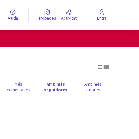
Ajuda
Trobades
Activitat
Entra
engua
Elegir el idioma
Més
Amb més
Amb més
comentades
seguidores
autores