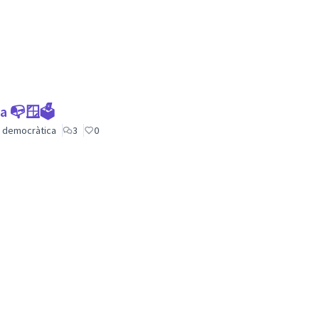
ca 📭🪟🗳
ió democràtica
3
0