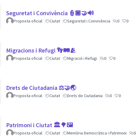
Seguretat i Convivència 👮🏿🤝🔊
Proposta oficial
Ciutat
Seguretat i Convivència
0
0
Migracions i Refugi 👣🛤🫂
Proposta oficial
Ciutat
Migració i Refugi
0
0
Drets de Ciutadania ⚖️🤝🌏
Proposta oficial
Ciutat
Drets de Ciutadania
0
0
Patrimoni i Ciutat 🏛🌳🖼
Proposta oficial
Ciutat
Memòria Democràtica i Patrimoni
0