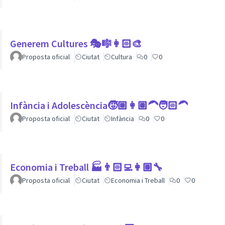
Generem Cultures 🎭🎼👩🏻‍🎨
Proposta oficial
Ciutat
Cultura
0
0
Infància i Adolescència🧒🏼👩🏽‍🦱🧑🏻‍🦱
Proposta oficial
Ciutat
Infància
0
0
Economia i Treball 🏭👨🏻‍💻👩🏽‍🔧
Proposta oficial
Ciutat
Economia i Treball
0
0