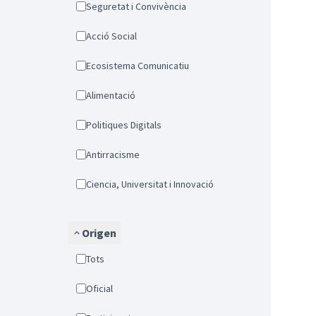
Seguretat i Convivència
Acció Social
Ecosistema Comunicatiu
Alimentació
Politiques Digitals
Antirracisme
Ciencia, Universitat i Innovació
Origen
Tots
Oficial