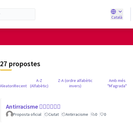
Català
Triar la ll
d'usuari
27 propostes
A-Z
Z-A (ordre alfabètic
Amb més
Aleatori
Recent
(Alfabètic)
invers)
"M'agrada"
Antirracisme ✊🏾✊🏼✊🏿
Proposta oficial
Ciutat
Antirracisme
0
0