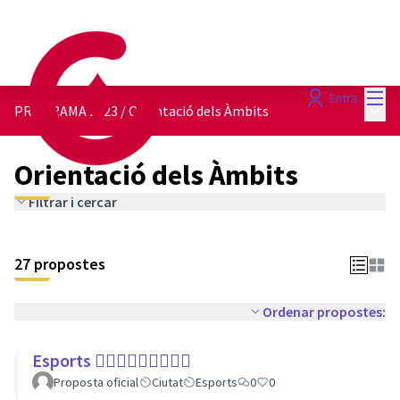
Menú
Entra
Menú 
PROGRAMA 2023
/
Orientació dels Àmbits
Orientació dels Àmbits
Filtrar i cercar
27 propostes
Ordenar propostes:
Esports 🏃🏾‍♀⛹🏼‍♀🏄🏼‍♂
Proposta oficial
Ciutat
Esports
0
0