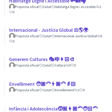
Habitatge Digne i Accessible 🔑🏡🏘
Proposta oficial
Ciutat
Habitatge Digne i Accesible
2
0
Internacional - Justícia Global ⚖️🌎🌍
Proposta oficial
Ciutat
Internacional-Justícia Global
0
0
Generem Cultures 🎭🎼👩🏻‍🎨
Proposta oficial
Ciutat
Cultura
0
0
Envelliment 🧑🏽‍🦳👨🏿‍🦳👵🏻
Proposta oficial
Ciutat
Enveillement
2
0
Infància i Adolescència🧒🏼👩🏽‍🦱🧑🏻‍🦱