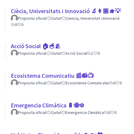
Ciècia, Universitats i Innovació 🔬👩🏽‍🎓💡
Proposta oficial
Ciutat
Ciencia, Universitat i Innovació
0
0
Acció Social 🏠🥣🫂
Proposta oficial
Ciutat
Acció Social
1
0
Ecosistema Comunicatiu 📰📻📺
Proposta oficial
Ciutat
Ecosistema Comunicatiu
0
0
Emergencia Climàtica 🔋🐝❄️
Proposta oficial
Ciutat
Emergencia Climàtica
0
0