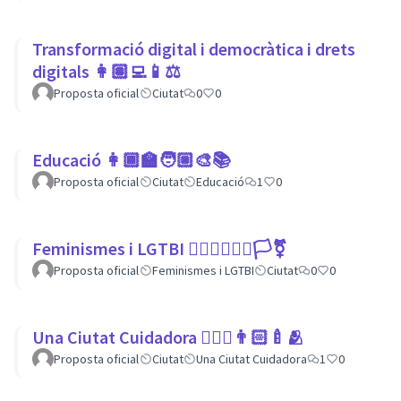
Transformació digital i democràtica i drets
digitals 👩🏽‍💻📱⚖
Proposta oficial
Ciutat
0
0
Educació 👩🏾‍🏫🧑🏼‍🎨📚
Proposta oficial
Ciutat
Educació
1
0
Feminismes i LGTBI 💁🏽‍♀👩‍❤️‍👩🏳️‍⚧️
Proposta oficial
Feminismes i LGTBI
Ciutat
0
0
Una Ciutat Cuidadora 💆🏾‍♀️👨🏻‍🍼🫂
Proposta oficial
Ciutat
Una Ciutat Cuidadora
1
0