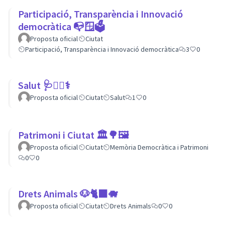
Participació, Transparència i Innovació
democràtica 📭🪟🗳
Proposta oficial
Ciutat
Participació, Transparència i Innovació democràtica
3
0
Salut 🩺👩‍⚕️⚕
Proposta oficial
Ciutat
Salut
1
0
Patrimoni i Ciutat 🏛🌳🖼
Proposta oficial
Ciutat
Memòria Democràtica i Patrimoni
0
0
Drets Animals 🐶🐈‍⬛️🐗
Proposta oficial
Ciutat
Drets Animals
0
0