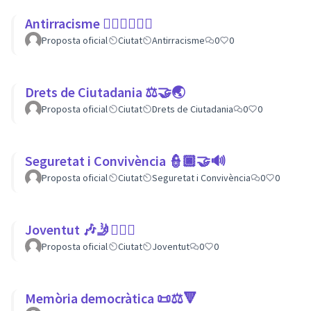
Antirracisme ✊🏾✊🏼✊🏿
Proposta oficial
Ciutat
Antirracisme
0
0
Drets de Ciutadania ⚖️🤝🌏
Proposta oficial
Ciutat
Drets de Ciutadania
0
0
Seguretat i Convivència 👮🏿🤝🔊
Proposta oficial
Ciutat
Seguretat i Convivència
0
0
Joventut 🎶🤳🙇🏽‍♀
Proposta oficial
Ciutat
Joventut
0
0
Memòria democràtica 📜⚖️🔻