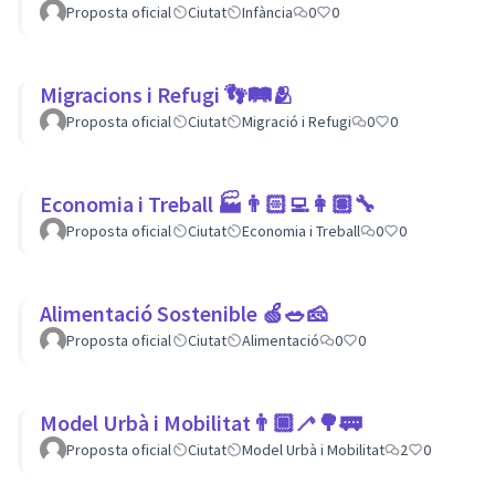
Proposta oficial
Ciutat
Infància
0
0
Migracions i Refugi 👣🛤🫂
Proposta oficial
Ciutat
Migració i Refugi
0
0
Economia i Treball 🏭👨🏻‍💻👩🏽‍🔧
Proposta oficial
Ciutat
Economia i Treball
0
0
Alimentació Sostenible 🍏🥗🧀
Proposta oficial
Ciutat
Alimentació
0
0
Model Urbà i Mobilitat👨🏿‍🦯🌳🚃
Proposta oficial
Ciutat
Model Urbà i Mobilitat
2
0