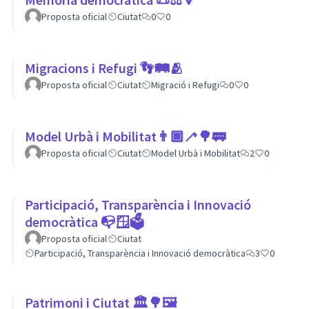
Proposta oficial
Ciutat
0
0
Migracions i Refugi 👣🛤🫂
Proposta oficial
Ciutat
Migració i Refugi
0
0
Model Urbà i Mobilitat👨🏿‍🦯🌳🚃
Proposta oficial
Ciutat
Model Urbà i Mobilitat
2
0
Participació, Transparència i Innovació
democràtica 📭🪟🗳
Proposta oficial
Ciutat
Participació, Transparència i Innovació democràtica
3
0
Patrimoni i Ciutat 🏛🌳🖼