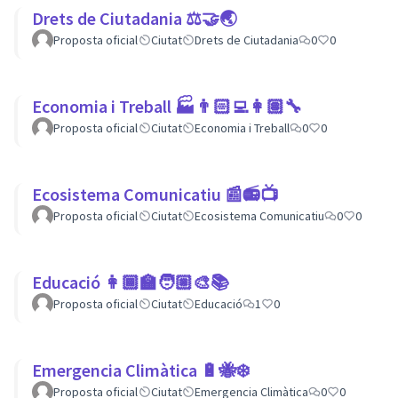
Drets de Ciutadania ⚖️🤝🌏
Proposta oficial
Ciutat
Drets de Ciutadania
0
0
Economia i Treball 🏭👨🏻‍💻👩🏽‍🔧
Proposta oficial
Ciutat
Economia i Treball
0
0
Ecosistema Comunicatiu 📰📻📺
Proposta oficial
Ciutat
Ecosistema Comunicatiu
0
0
Educació 👩🏾‍🏫🧑🏼‍🎨📚
Proposta oficial
Ciutat
Educació
1
0
Emergencia Climàtica 🔋🐝❄️
Proposta oficial
Ciutat
Emergencia Climàtica
0
0