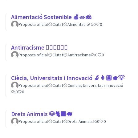
Alimentació Sostenible 🍏🥗🧀
Proposta oficial
Ciutat
Alimentació
0
0
Antirracisme ✊🏾✊🏼✊🏿
Proposta oficial
Ciutat
Antirracisme
0
0
Ciècia, Universitats i Innovació 🔬👩🏽‍🎓💡
Proposta oficial
Ciutat
Ciencia, Universitat i Innovació
0
0
Drets Animals 🐶🐈‍⬛️🐗
Proposta oficial
Ciutat
Drets Animals
0
0