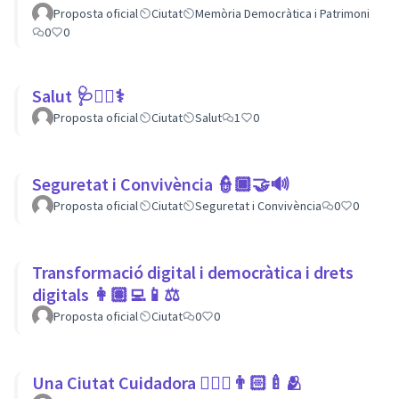
Proposta oficial
Ciutat
Memòria Democràtica i Patrimoni
0
0
Salut 🩺👩‍⚕️⚕
Proposta oficial
Ciutat
Salut
1
0
Seguretat i Convivència 👮🏿🤝🔊
Proposta oficial
Ciutat
Seguretat i Convivència
0
0
Transformació digital i democràtica i drets
digitals 👩🏽‍💻📱⚖
Proposta oficial
Ciutat
0
0
Una Ciutat Cuidadora 💆🏾‍♀️👨🏻‍🍼🫂