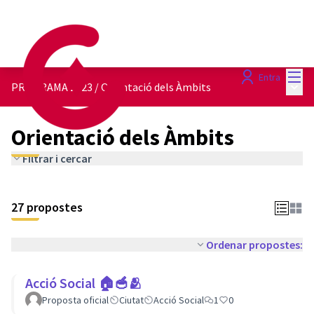
Menú
Entra
Menú 
PROGRAMA 2023
/
Orientació dels Àmbits
Orientació dels Àmbits
Filtrar i cercar
27 propostes
Ordenar propostes:
Acció Social 🏠🥣🫂
Proposta oficial
Ciutat
Acció Social
1
0