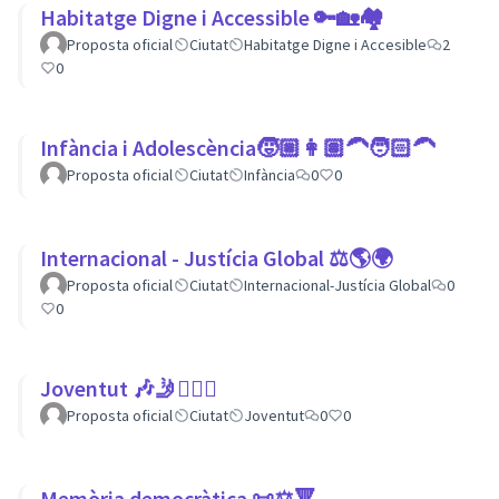
Habitatge Digne i Accessible 🔑🏡🏘
Proposta oficial
Ciutat
Habitatge Digne i Accesible
2
0
Infància i Adolescència🧒🏼👩🏽‍🦱🧑🏻‍🦱
Proposta oficial
Ciutat
Infància
0
0
Internacional - Justícia Global ⚖️🌎🌍
Proposta oficial
Ciutat
Internacional-Justícia Global
0
0
Joventut 🎶🤳🙇🏽‍♀
Proposta oficial
Ciutat
Joventut
0
0
Memòria democràtica 📜⚖️🔻