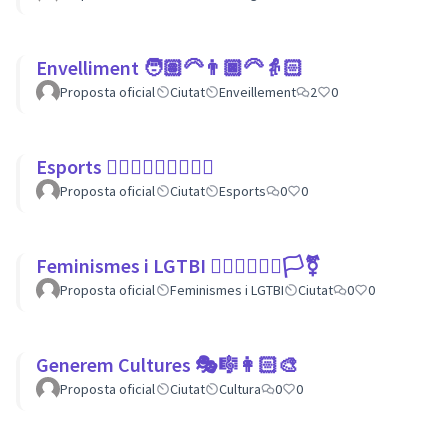
Envelliment 🧑🏽‍🦳👨🏿‍🦳👵🏻
Proposta oficial
Ciutat
Enveillement
2
0
Esports 🏃🏾‍♀⛹🏼‍♀🏄🏼‍♂
Proposta oficial
Ciutat
Esports
0
0
Feminismes i LGTBI 💁🏽‍♀👩‍❤️‍👩🏳️‍⚧️
Proposta oficial
Feminismes i LGTBI
Ciutat
0
0
Generem Cultures 🎭🎼👩🏻‍🎨
Proposta oficial
Ciutat
Cultura
0
0