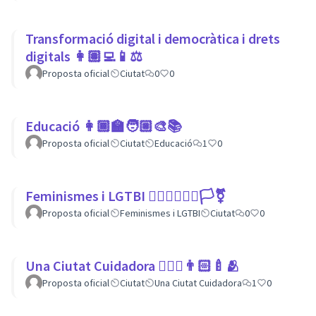
Transformació digital i democràtica i drets
digitals 👩🏽‍💻📱⚖
Proposta oficial
Ciutat
0
0
Educació 👩🏾‍🏫🧑🏼‍🎨📚
Proposta oficial
Ciutat
Educació
1
0
Feminismes i LGTBI 💁🏽‍♀👩‍❤️‍👩🏳️‍⚧️
Proposta oficial
Feminismes i LGTBI
Ciutat
0
0
Una Ciutat Cuidadora 💆🏾‍♀️👨🏻‍🍼🫂
Proposta oficial
Ciutat
Una Ciutat Cuidadora
1
0