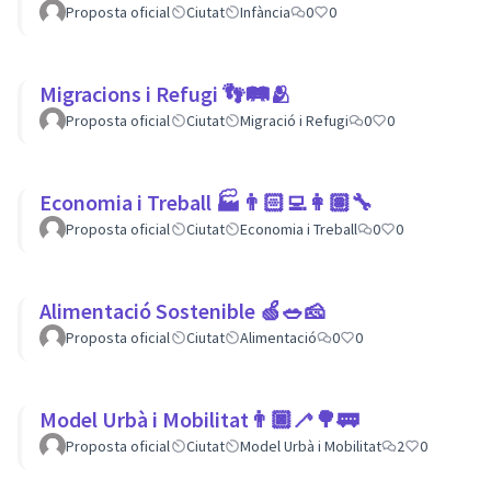
Proposta oficial
Ciutat
Infància
0
0
Migracions i Refugi 👣🛤🫂
Proposta oficial
Ciutat
Migració i Refugi
0
0
Economia i Treball 🏭👨🏻‍💻👩🏽‍🔧
Proposta oficial
Ciutat
Economia i Treball
0
0
Alimentació Sostenible 🍏🥗🧀
Proposta oficial
Ciutat
Alimentació
0
0
Model Urbà i Mobilitat👨🏿‍🦯🌳🚃
Proposta oficial
Ciutat
Model Urbà i Mobilitat
2
0