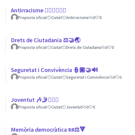
Antirracisme ✊🏾✊🏼✊🏿
Proposta oficial
Ciutat
Antirracisme
0
0
Drets de Ciutadania ⚖️🤝🌏
Proposta oficial
Ciutat
Drets de Ciutadania
0
0
Seguretat i Convivència 👮🏿🤝🔊
Proposta oficial
Ciutat
Seguretat i Convivència
0
0
Joventut 🎶🤳🙇🏽‍♀
Proposta oficial
Ciutat
Joventut
0
0
Memòria democràtica 📜⚖️🔻