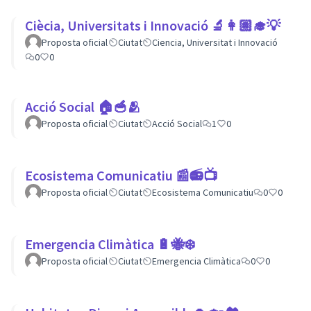
Ciècia, Universitats i Innovació 🔬👩🏽‍🎓💡
Proposta oficial
Ciutat
Ciencia, Universitat i Innovació
0
0
Acció Social 🏠🥣🫂
Proposta oficial
Ciutat
Acció Social
1
0
Ecosistema Comunicatiu 📰📻📺
Proposta oficial
Ciutat
Ecosistema Comunicatiu
0
0
Emergencia Climàtica 🔋🐝❄️
Proposta oficial
Ciutat
Emergencia Climàtica
0
0