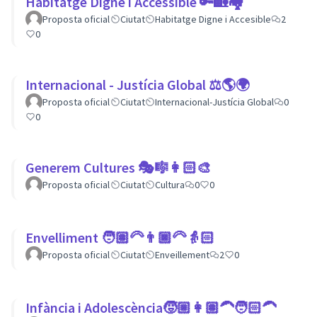
Habitatge Digne i Accessible 🔑🏡🏘
Proposta oficial
Ciutat
Habitatge Digne i Accesible
2
0
Internacional - Justícia Global ⚖️🌎🌍
Proposta oficial
Ciutat
Internacional-Justícia Global
0
0
Generem Cultures 🎭🎼👩🏻‍🎨
Proposta oficial
Ciutat
Cultura
0
0
Envelliment 🧑🏽‍🦳👨🏿‍🦳👵🏻
Proposta oficial
Ciutat
Enveillement
2
0
Infància i Adolescència🧒🏼👩🏽‍🦱🧑🏻‍🦱