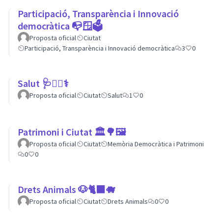
Participació, Transparència i Innovació
democràtica 📭🪟🗳
Proposta oficial
Ciutat
Participació, Transparència i Innovació democràtica
3
0
Salut 🩺👩‍⚕️⚕
Proposta oficial
Ciutat
Salut
1
0
Patrimoni i Ciutat 🏛🌳🖼
Proposta oficial
Ciutat
Memòria Democràtica i Patrimoni
0
0
Drets Animals 🐶🐈‍⬛️🐗
Proposta oficial
Ciutat
Drets Animals
0
0