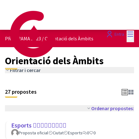
Menú
Entra
Menú 
PROGRAMA 2023
/
Orientació dels Àmbits
Orientació dels Àmbits
Filtrar i cercar
27 propostes
Ordenar propostes:
Esports 🏃🏾‍♀⛹🏼‍♀🏄🏼‍♂
Proposta oficial
Ciutat
Esports
0
0