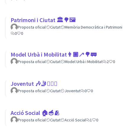
Patrimoni i Ciutat 🏛🌳🖼
Proposta oficial
Ciutat
Memòria Democràtica i Patrimoni
0
0
Model Urbà i Mobilitat👨🏿‍🦯🌳🚃
Proposta oficial
Ciutat
Model Urbà i Mobilitat
2
0
Joventut 🎶🤳🙇🏽‍♀
Proposta oficial
Ciutat
Joventut
0
0
Acció Social 🏠🥣🫂
Proposta oficial
Ciutat
Acció Social
1
0