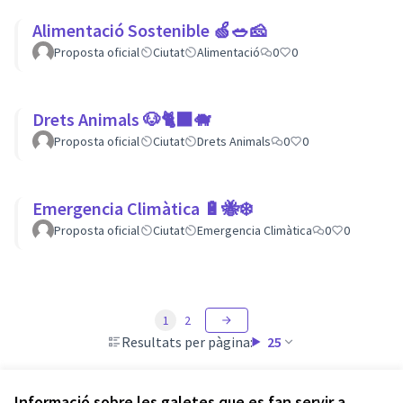
Alimentació Sostenible 🍏🥗🧀
Proposta oficial
Ciutat
Alimentació
0
0
Drets Animals 🐶🐈‍⬛️🐗
Proposta oficial
Ciutat
Drets Animals
0
0
Emergencia Climàtica 🔋🐝❄️
Proposta oficial
Ciutat
Emergencia Climàtica
0
0
1
2
Resultats per pàgina:
25
Informació sobre les galetes que es fan servir a