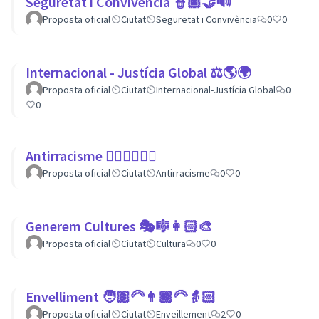
Seguretat i Convivència 👮🏿🤝🔊
Proposta oficial
Ciutat
Seguretat i Convivència
0
0
Internacional - Justícia Global ⚖️🌎🌍
Proposta oficial
Ciutat
Internacional-Justícia Global
0
0
Antirracisme ✊🏾✊🏼✊🏿
Proposta oficial
Ciutat
Antirracisme
0
0
Generem Cultures 🎭🎼👩🏻‍🎨
Proposta oficial
Ciutat
Cultura
0
0
Envelliment 🧑🏽‍🦳👨🏿‍🦳👵🏻
Proposta oficial
Ciutat
Enveillement
2
0