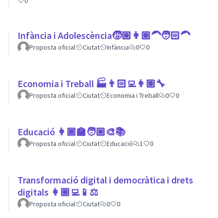
0
Infància i Adolescència🧒🏼👩🏽‍🦱🧑🏻‍🦱
Proposta oficial
Ciutat
Infància
0
0
Economia i Treball 🏭👨🏻‍💻👩🏽‍🔧
Proposta oficial
Ciutat
Economia i Treball
0
0
Educació 👩🏾‍🏫🧑🏼‍🎨📚
Proposta oficial
Ciutat
Educació
1
0
Transformació digital i democràtica i drets
digitals 👩🏽‍💻📱⚖
Proposta oficial
Ciutat
0
0