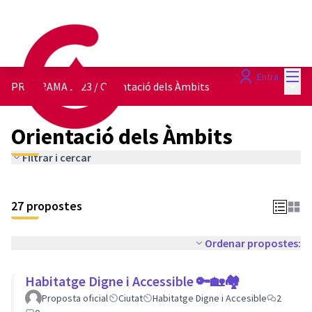
Menú
Entra
Menú 
PROGRAMA 2023
/
Orientació dels Àmbits
Orientació dels Àmbits
Filtrar i cercar
27 propostes
Ordenar propostes:
Habitatge Digne i Accessible 🔑🏡🏘
Proposta oficial
Ciutat
Habitatge Digne i Accesible
2