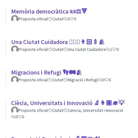
Memòria democràtica 📜⚖️🔻
Proposta oficial
Ciutat
0
0
Una Ciutat Cuidadora 💆🏾‍♀️👨🏻‍🍼🫂
Proposta oficial
Ciutat
Una Ciutat Cuidadora
1
0
Migracions i Refugi 👣🛤🫂
Proposta oficial
Ciutat
Migració i Refugi
0
0
Ciècia, Universitats i Innovació 🔬👩🏽‍🎓💡
Proposta oficial
Ciutat
Ciencia, Universitat i Innovació
0
0