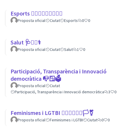
Esports 🏃🏾‍♀⛹🏼‍♀🏄🏼‍♂
Proposta oficial
Ciutat
Esports
0
0
Salut 🩺👩‍⚕️⚕
Proposta oficial
Ciutat
Salut
1
0
Participació, Transparència i Innovació
democràtica 📭🪟🗳
Proposta oficial
Ciutat
Participació, Transparència i Innovació democràtica
3
0
Feminismes i LGTBI 💁🏽‍♀👩‍❤️‍👩🏳️‍⚧️
Proposta oficial
Feminismes i LGTBI
Ciutat
0
0