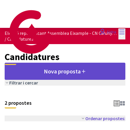
Menú
Entra
Elecció representant Assemblea Eixample - CN Calunya en Comú
Menú 
/
Candidatures
Candidatures
Nova proposta
Filtrar i cercar
2 propostes
Ordenar propostes: