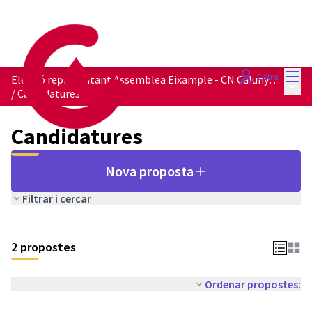
Menú
Entra
Elecció representant Assemblea Eixample - CN Calunya en Comú
Menú 
/
Candidatures
Candidatures
Nova proposta
Filtrar i cercar
2 propostes
Ordenar propostes: