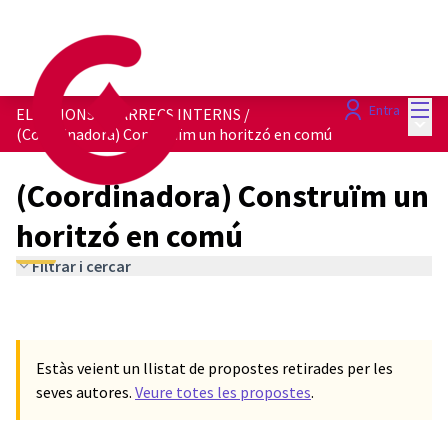
Menú
Entra
ELECCIONS A CÀRRECS INTERNS
/
Menú 
(Coordinadora) Construïm un horitzó en comú
(Coordinadora) Construïm un
horitzó en comú
Filtrar i cercar
Estàs veient un llistat de propostes retirades per les
seves autores.
Veure totes les propostes
.