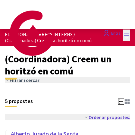
Menú
Entra
ELECCIONS A CÀRRECS INTERNS
/
Menú 
(Coordinadora) Creem un horitzó en comú
(Coordinadora) Creem un
horitzó en comú
Filtrar i cercar
5 propostes
Ordenar propostes:
Alberto Jurado de la Santa