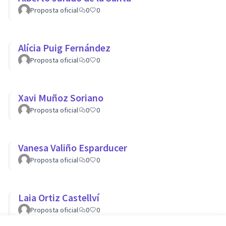
Proposta oficial
0
0
Alícia Puig Fernández
Proposta oficial
0
0
Xavi Muñoz Soriano
Proposta oficial
0
0
Vanesa Valiño Esparducer
Proposta oficial
0
0
Laia Ortiz Castellví
Proposta oficial
0
0