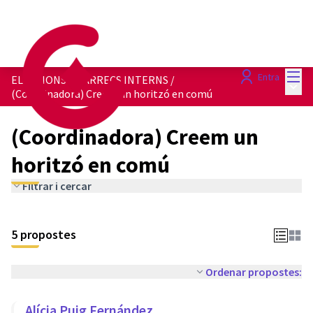
Menú
Entra
ELECCIONS A CÀRRECS INTERNS
/
Menú 
(Coordinadora) Creem un horitzó en comú
(Coordinadora) Creem un
horitzó en comú
Filtrar i cercar
5 propostes
Ordenar propostes:
Alícia Puig Fernández