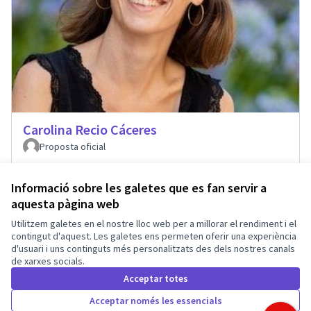
Carolina Recio Cáceres
Proposta oficial
Informació sobre les galetes que es fan servir a
aquesta pàgina web
Termes i condicions d'ús
Utilitzem galetes en el nostre lloc web per a millorar el rendiment i el
Configuració de les galetes
Barcelona En Comú a X
Barcelona En Comú a Facebook
Barcelona En Comú a Instagram
Barcelona En Comú a YouTube
contingut d'aquest. Les galetes ens permeten oferir una experiència
d'usuari i uns continguts més personalitzats des dels nostres canals
(Enllaç extern)
(Enllaç extern)
(Enllaç extern)
(Enllaç extern)
de xarxes socials.
Català
Triar la llengua
Elegir el idioma
Acceptar totes
Acceptar només les essencials