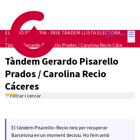
Menú
ELECCIÓ PRIMÀRIA - FASE TÀNDEM LLISTA ELECTORAL 2027
Entra
Menú 
/
Tàndem Gerardo Pisarello Prados / Carolina Recio Cáceres
Tàndem Gerardo Pisarello
Prados / Carolina Recio
Cáceres
Filtrar i cercar
El tàndem Pisarello–Recio neix per recuperar
Barcelona en un moment decisiu. Ho fem amb