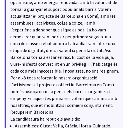
optimisme, amb energia renovada i amb la voluntat de
tornar a guanyar el suport popular als barris. Volem
actualitzar el projecte de Barcelona en Comú, amb les
assemblees i activistes, colze a colze, i amb
l’experiència de saber que sí que es pot. Ja ho vam
demostrar quan vam portar per primera vegada una
dona de classe treballadora a l’alcaldia i vam obrir una
etapa de dignitat, drets i valentia per a la ciutat. Avui
Barcelona torna a estar en risc. El cost de la vida puja,
viure-hi s’està convertint en un privilegi i l’habitatge és
cada cop més inaccessible. I nosaltres, no ens resignem.
Per això toca reforçar la nostra organització,
l’activisme i el projecte col·lectiu. Barcelona en Comú
només avança quan la gent dels barris s’organitza i
empeny. En aquestes primàries volem que caminis amb
nosaltres, que et mobilitzis i somiem conjuntament.
Recuperem Barcelona!
La candidatura ha rebut els avals de:
Assemblees: Ciutat Vella, Gràcia, Horta-Guinardó,