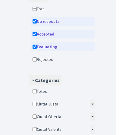
Tots
No resposta
Accepted
Evaluating
Rejected
Categories
Totes
Ciutat Justa
Ciutat Oberta
Ciutat Valenta