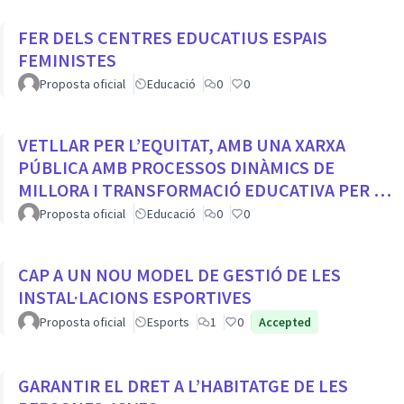
FER DELS CENTRES EDUCATIUS ESPAIS
FEMINISTES
Proposta oficial
Educació
0
0
VETLLAR PER L’EQUITAT, AMB UNA XARXA
PÚBLICA AMB PROCESSOS DINÀMICS DE
MILLORA I TRANSFORMACIÓ EDUCATIVA PER A
TOTS ELS CENTRES DE LA CIUTAT
Proposta oficial
Educació
0
0
CAP A UN NOU MODEL DE GESTIÓ DE LES
INSTAL·LACIONS ESPORTIVES
Proposta oficial
Esports
1
0
Accepted
GARANTIR EL DRET A L’HABITATGE DE LES