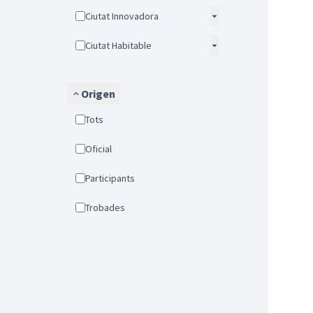
Ciutat Innovadora
Ciutat Habitable
Origen
Tots
Oficial
Participants
Trobades