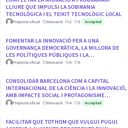
LLIURE QUE IMPULSI LA SOBIRANIA
TECNOLÒGICA I EL TEIXIT TECNOLÒGIC LOCAL
Proposta oficial
Innovació
2
0
Accepted
FOMENTAR LA INNOVACIÓ PER A UNA
GOVERNANÇA DEMOCRÀTICA, LA MILLORA DE
LES POLÍTIQUES PÚBLIQUES I LA
TRANSFORMACIÓ SOCIAL
Proposta oficial
Innovació
0
0
CONSOLIDAR BARCELONA COM A CAPITAL
INTERNACIONAL DE LA CIÈNCIA I LA INNOVACIÓ,
AMB IMPACTE SOCIAL I PROTAGONISME
CIUTADÀ
Proposta oficial
Innovació
4
0
Accepted
FACILITAR QUE TOTHOM QUE VULGUI PUGUI