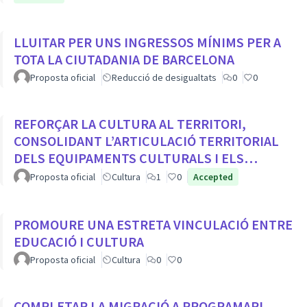
LLUITAR PER UNS INGRESSOS MÍNIMS PER A
TOTA LA CIUTADANIA DE BARCELONA
Proposta oficial
Reducció de desigualtats
0
0
REFORÇAR LA CULTURA AL TERRITORI,
CONSOLIDANT L’ARTICULACIÓ TERRITORIAL
DELS EQUIPAMENTS CULTURALS I ELS
PROJECTES COMUNITARIS
Proposta oficial
Cultura
1
0
Accepted
PROMOURE UNA ESTRETA VINCULACIÓ ENTRE
EDUCACIÓ I CULTURA
Proposta oficial
Cultura
0
0
COMPLETAR LA MIGRACIÓ A PROGRAMARI