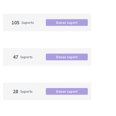
105
Suports
Donar suport
47
Suports
Donar suport
28
Suports
Donar suport