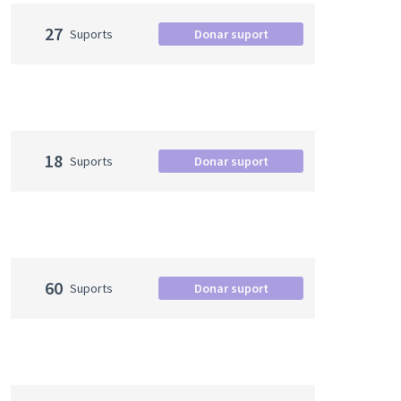
27
Suports
Donar suport
18
Suports
Donar suport
60
Suports
Donar suport