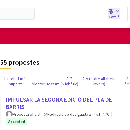
Català
Triar la ll
d'usuari
55 propostes
Ha rebut més
A-Z
Z-A (ordre alfabètic
A
suports
Aleatori
Recent
(Alfabètic)
invers)
"M
IMPULSAR LA SEGONA EDICIÓ DEL PLA DE
BARRIS
Proposta oficial
Reducció de desigualtats
1
0
Accepted