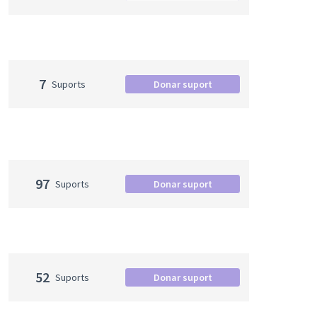
7
Suports
Donar suport
97
Suports
Donar suport
52
Suports
Donar suport