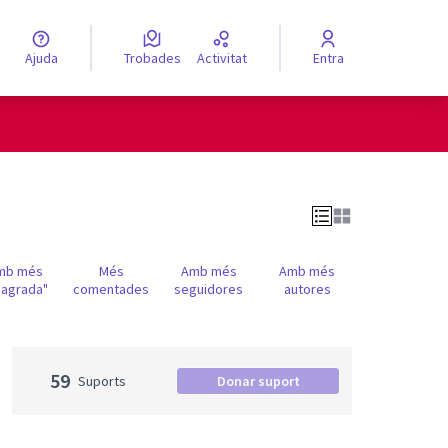
Ajuda
Trobades
Activitat
Entra
engua
Elegir el idioma
mb més
Més
Amb més
Amb més
'agrada"
comentades
seguidores
autores
59
Suports
Donar suport