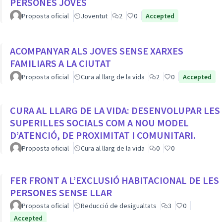
PERSONES JOVES
Proposta oficial
Joventut
2
0
Accepted
ACOMPANYAR ALS JOVES SENSE XARXES
FAMILIARS A LA CIUTAT
Proposta oficial
Cura al llarg de la vida
2
0
Accepted
CURA AL LLARG DE LA VIDA: DESENVOLUPAR LES
SUPERILLES SOCIALS COM A NOU MODEL
D’ATENCIÓ, DE PROXIMITAT I COMUNITARI.
Proposta oficial
Cura al llarg de la vida
0
0
FER FRONT A L’EXCLUSIÓ HABITACIONAL DE LES
PERSONES SENSE LLAR
Proposta oficial
Reducció de desigualtats
3
0
Accepted