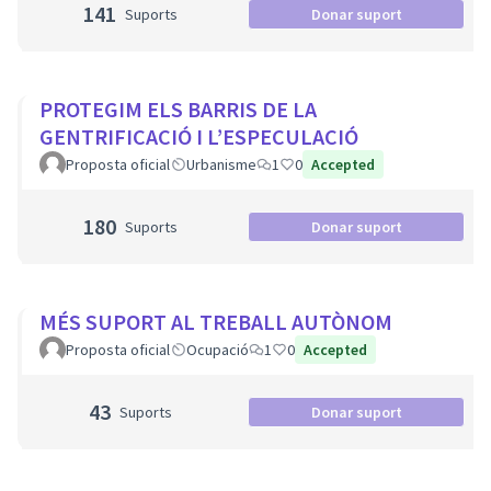
141
Suports
Donar suport
PROTEGIM ELS BARRIS DE LA
GENTRIFICACIÓ I L’ESPECULACIÓ
Proposta oficial
Urbanisme
1
0
Accepted
180
Suports
Donar suport
MÉS SUPORT AL TREBALL AUTÒNOM
Proposta oficial
Ocupació
1
0
Accepted
43
Suports
Donar suport