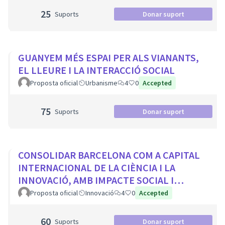
25
Suports
Donar suport
GUANYEM MÉS ESPAI PER ALS VIANANTS,
EL LLEURE I LA INTERACCIÓ SOCIAL
Proposta oficial
Urbanisme
4
0
Accepted
75
Suports
Donar suport
CONSOLIDAR BARCELONA COM A CAPITAL
INTERNACIONAL DE LA CIÈNCIA I LA
INNOVACIÓ, AMB IMPACTE SOCIAL I
PROTAGONISME CIUTADÀ
Proposta oficial
Innovació
4
0
Accepted
60
Suports
Donar suport