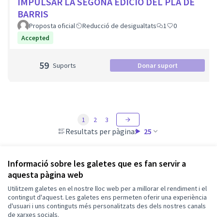
IMPULSAR LA SEGONA EDICIÓ DEL PLA DE
BARRIS
Proposta oficial
Reducció de desigualtats
1
0
Accepted
59
Suports
Donar suport
1
2
3
Resultats per pàgina:
25
Informació sobre les galetes que es fan servir a
aquesta pàgina web
Termes i condicions d'ús
Utilitzem galetes en el nostre lloc web per a millorar el rendiment i el
Configuració de les galetes
Barcelona En Comú a X
Barcelona En Comú a Facebook
Barcelona En Comú a Instagram
Barcelona En Comú a YouTube
contingut d'aquest. Les galetes ens permeten oferir una experiència
d'usuari i uns continguts més personalitzats des dels nostres canals
(Enllaç extern)
(Enllaç extern)
(Enllaç extern)
(Enllaç extern)
de xarxes socials.
Català