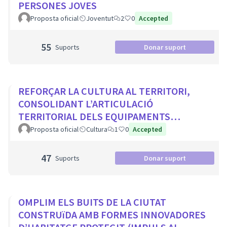
PERSONES JOVES
Proposta oficial
Joventut
2
0
Accepted
55
Suports
Donar suport
REFORÇAR LA CULTURA AL TERRITORI,
CONSOLIDANT L’ARTICULACIÓ
TERRITORIAL DELS EQUIPAMENTS
CULTURALS I ELS PROJECTES
Proposta oficial
Cultura
1
0
Accepted
COMUNITARIS
47
Suports
Donar suport
OMPLIM ELS BUITS DE LA CIUTAT
CONSTRUïDA AMB FORMES INNOVADORES