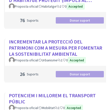
D’HABITATGE PROTEGIT (IMPULS AL
COHABITATGE, APROFITAR LOCALS BUITS
Proposta oficial
Habitatge
1
0
Accepted
EN PLANTA BAIXA...
76
Suports
Donar suport
INCREMENTAR LA PROTECCIÓ DEL
PATRIMONI COM A MESURA PER FOMENTAR
LA SOSTENIBILITAT AMBIENTAL
Proposta oficial
Urbanisme
1
0
Accepted
26
Suports
Donar suport
POTENCIEM I MILLOREM EL TRANSPORT
PÚBLIC
Proposta oficial
Mobilitat
1
0
Accepted