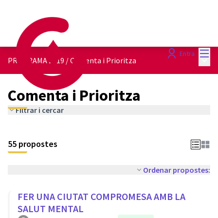
Menú
Entra
Menú 
PROGRAMA 2019
/
Comenta i Prioritza
Comenta i Prioritza
Filtrar i cercar
55 propostes
Ordenar propostes:
FER UNA CIUTAT COMPROMESA AMB LA
SALUT MENTAL