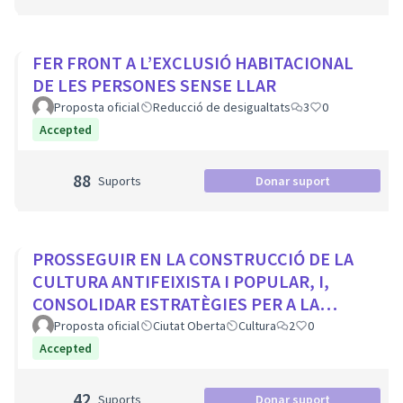
FER FRONT A L’EXCLUSIÓ HABITACIONAL
DE LES PERSONES SENSE LLAR
Proposta oficial
Reducció de desigualtats
3
0
Accepted
88
Suports
Donar suport
PROSSEGUIR EN LA CONSTRUCCIÓ DE LA
CULTURA ANTIFEIXISTA I POPULAR, I,
CONSOLIDAR ESTRATÈGIES PER A LA
VISIBILITZACIÓ DE LA MEMÒRIA
Proposta oficial
Ciutat Oberta
Cultura
2
0
DEMOCRÀTICA CIUTADA
Accepted
42
Suports
Donar suport