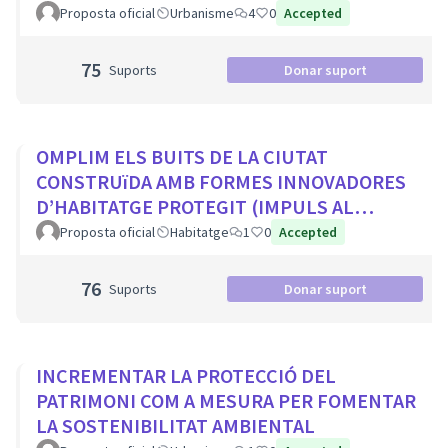
Proposta oficial
Urbanisme
4
0
Accepted
75
Suports
Donar suport
OMPLIM ELS BUITS DE LA CIUTAT
CONSTRUïDA AMB FORMES INNOVADORES
D’HABITATGE PROTEGIT (IMPULS AL
COHABITATGE, APROFITAR LOCALS BUITS
Proposta oficial
Habitatge
1
0
Accepted
EN PLANTA BAIXA...
76
Suports
Donar suport
INCREMENTAR LA PROTECCIÓ DEL
PATRIMONI COM A MESURA PER FOMENTAR
LA SOSTENIBILITAT AMBIENTAL