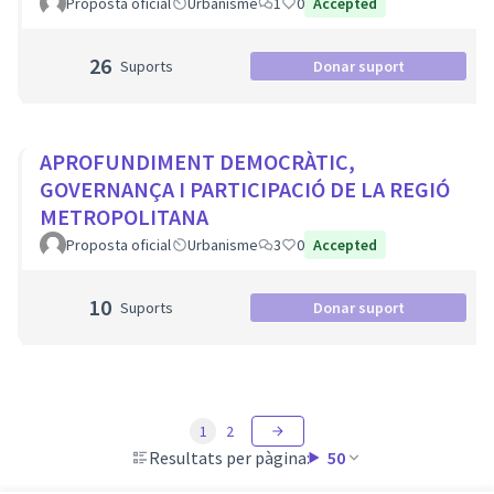
Proposta oficial
Urbanisme
1
0
Accepted
26
Suports
Donar suport
APROFUNDIMENT DEMOCRÀTIC,
GOVERNANÇA I PARTICIPACIÓ DE LA REGIÓ
METROPOLITANA
Proposta oficial
Urbanisme
3
0
Accepted
10
Suports
Donar suport
1
2
Resultats per pàgina:
50