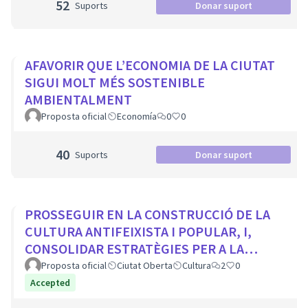
52
Suports
Donar suport
AFAVORIR QUE L’ECONOMIA DE LA CIUTAT
SIGUI MOLT MÉS SOSTENIBLE
AMBIENTALMENT
Proposta oficial
Economía
0
0
40
Suports
Donar suport
PROSSEGUIR EN LA CONSTRUCCIÓ DE LA
CULTURA ANTIFEIXISTA I POPULAR, I,
CONSOLIDAR ESTRATÈGIES PER A LA
VISIBILITZACIÓ DE LA MEMÒRIA
Proposta oficial
Ciutat Oberta
Cultura
2
0
DEMOCRÀTICA CIUTADA
Accepted