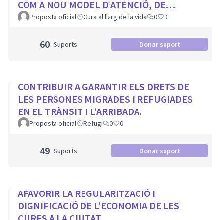
COM A NOU MODEL D’ATENCIÓ, DE
PROXIMITAT I COMUNITARI.
Proposta oficial
Cura al llarg de la vida
0
0
60
Suports
Donar suport
CONTRIBUIR A GARANTIR ELS DRETS DE
LES PERSONES MIGRADES I REFUGIADES
EN EL TRÀNSIT I L’ARRIBADA.
Proposta oficial
Refugi
0
0
49
Suports
Donar suport
AFAVORIR LA REGULARITZACIÓ I
DIGNIFICACIÓ DE L’ECONOMIA DE LES
CURES A LA CIUTAT