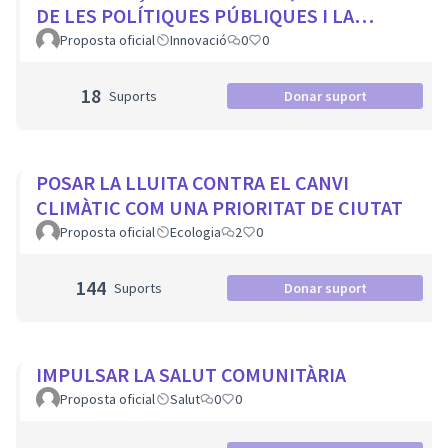
DE LES POLÍTIQUES PÚBLIQUES I LA
TRANSFORMACIÓ SOCIAL
Proposta oficial
Innovació
0
0
18
Suports
Donar suport
POSAR LA LLUITA CONTRA EL CANVI
CLIMÀTIC COM UNA PRIORITAT DE CIUTAT
Proposta oficial
Ecologia
2
0
144
Suports
Donar suport
IMPULSAR LA SALUT COMUNITÀRIA
Proposta oficial
Salut
0
0