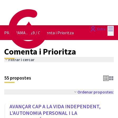
Menú
Entra
Menú 
PROGRAMA 2019
/
Comenta i Prioritza
Comenta i Prioritza
Filtrar i cercar
55 propostes
Ordenar propostes:
AVANÇAR CAP A LA VIDA INDEPENDENT,
L’AUTONOMIA PERSONAL I LA