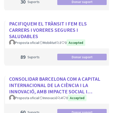
30
Suports
Donar suport
PACIFIQUEM EL TRÀNSIT I FEM ELS
CARRERS I VORERES SEGURES I
SALUDABLES
Proposta oficial
Mobilitat
3
0
Accepted
89
Suports
Donar suport
CONSOLIDAR BARCELONA COM A CAPITAL
INTERNACIONAL DE LA CIÈNCIA I LA
INNOVACIÓ, AMB IMPACTE SOCIAL I
PROTAGONISME CIUTADÀ
Proposta oficial
Innovació
4
0
Accepted
60
Suports
Donar suport