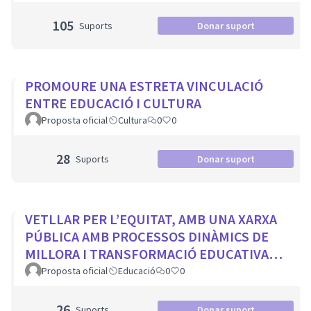
105
Suports
Donar suport
PROMOURE UNA ESTRETA VINCULACIÓ
ENTRE EDUCACIÓ I CULTURA
Proposta oficial
Cultura
0
0
28
Suports
Donar suport
VETLLAR PER L’EQUITAT, AMB UNA XARXA
PÚBLICA AMB PROCESSOS DINÀMICS DE
MILLORA I TRANSFORMACIÓ EDUCATIVA
PER A TOTS ELS CENTRES DE LA CIUTAT
Proposta oficial
Educació
0
0
26
Suports
Donar suport