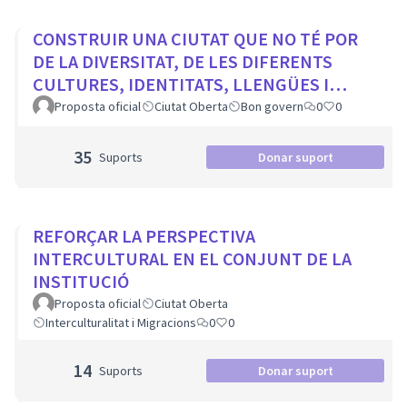
CONSTRUIR UNA CIUTAT QUE NO TÉ POR
DE LA DIVERSITAT, DE LES DIFERENTS
CULTURES, IDENTITATS, LLENGÜES I
RELIGIONS
Proposta oficial
Ciutat Oberta
Bon govern
0
0
35
Suports
Donar suport
REFORÇAR LA PERSPECTIVA
INTERCULTURAL EN EL CONJUNT DE LA
INSTITUCIÓ
Proposta oficial
Ciutat Oberta
Interculturalitat i Migracions
0
0
14
Suports
Donar suport