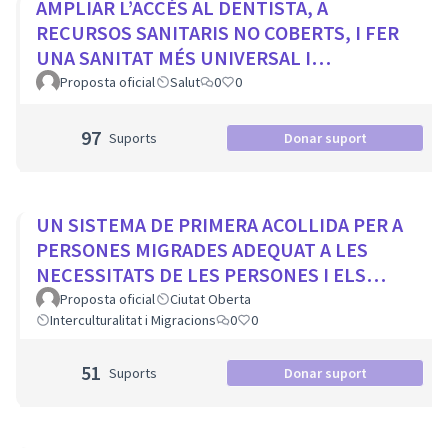
AMPLIAR L’ACCÉS AL DENTISTA, A
RECURSOS SANITARIS NO COBERTS, I FER
UNA SANITAT MÉS UNIVERSAL I
EQUITATIVA
Proposta oficial
Salut
0
0
97
Suports
Donar suport
UN SISTEMA DE PRIMERA ACOLLIDA PER A
PERSONES MIGRADES ADEQUAT A LES
NECESSITATS DE LES PERSONES I ELS
MUNICIPIS
Proposta oficial
Ciutat Oberta
Interculturalitat i Migracions
0
0
51
Suports
Donar suport