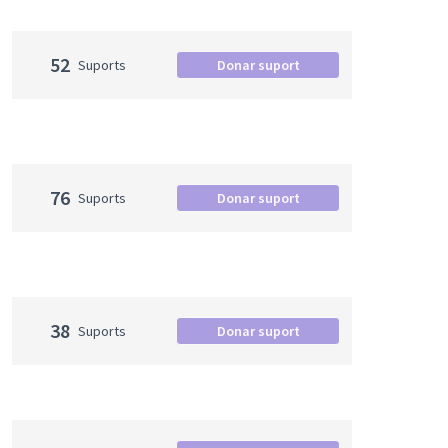
52
Suports
Donar suport
76
Suports
Donar suport
38
Suports
Donar suport