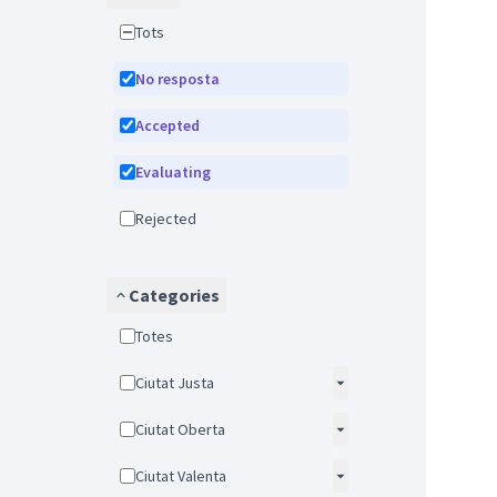
Tots
No resposta
Accepted
Evaluating
Rejected
Categories
Totes
Ciutat Justa
Ciutat Oberta
Ciutat Valenta