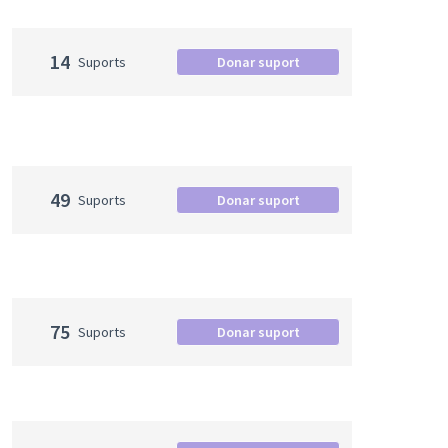
14
Suports
Donar suport
49
Suports
Donar suport
75
Suports
Donar suport