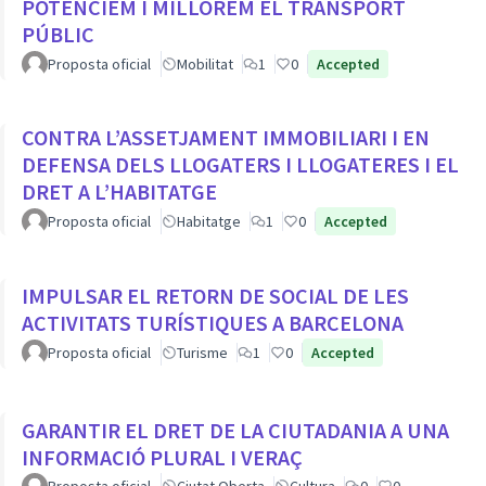
POTENCIEM I MILLOREM EL TRANSPORT
PÚBLIC
Proposta oficial
Mobilitat
1
0
Accepted
CONTRA L’ASSETJAMENT IMMOBILIARI I EN
DEFENSA DELS LLOGATERS I LLOGATERES I EL
DRET A L’HABITATGE
Proposta oficial
Habitatge
1
0
Accepted
IMPULSAR EL RETORN DE SOCIAL DE LES
ACTIVITATS TURÍSTIQUES A BARCELONA
Proposta oficial
Turisme
1
0
Accepted
GARANTIR EL DRET DE LA CIUTADANIA A UNA
INFORMACIÓ PLURAL I VERAÇ
Proposta oficial
Ciutat Oberta
Cultura
0
0