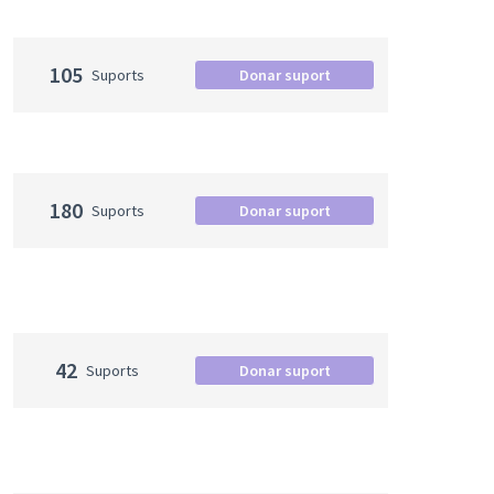
105
Suports
Donar suport
180
Suports
Donar suport
42
Suports
Donar suport