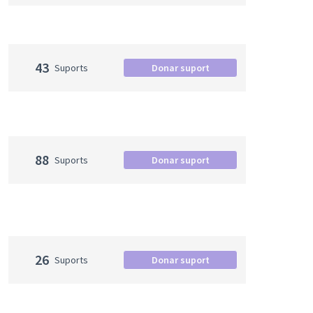
43
Suports
Donar suport
88
Suports
Donar suport
26
Suports
Donar suport