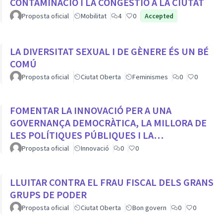
CONTAMINACIÓ I LA CONGESTIÓ A LA CIUTAT
Proposta oficial
Mobilitat
4
0
Accepted
LA DIVERSITAT SEXUAL I DE GÈNERE ÉS UN BÉ
COMÚ
Proposta oficial
Ciutat Oberta
Feminismes
0
0
FOMENTAR LA INNOVACIÓ PER A UNA
GOVERNANÇA DEMOCRÀTICA, LA MILLORA DE
LES POLÍTIQUES PÚBLIQUES I LA
TRANSFORMACIÓ SOCIAL
Proposta oficial
Innovació
0
0
LLUITAR CONTRA EL FRAU FISCAL DELS GRANS
GRUPS DE PODER
Proposta oficial
Ciutat Oberta
Bon govern
0
0