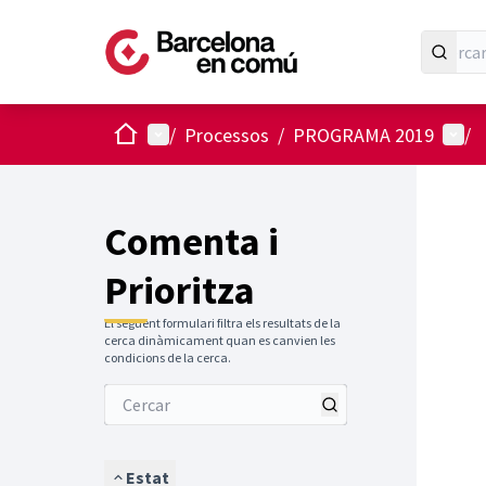
Inici
Menú principal
Menú 
/
Processos
/
PROGRAMA 2019
/
Comenta i
Prioritza
El següent formulari filtra els resultats de la
cerca dinàmicament quan es canvien les
condicions de la cerca.
Estat