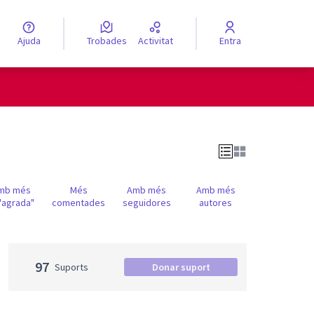
Ajuda
Trobades
Activitat
Entra
engua
Elegir el idioma
mb més
Més
Amb més
Amb més
'agrada"
comentades
seguidores
autores
97
Suports
Donar suport