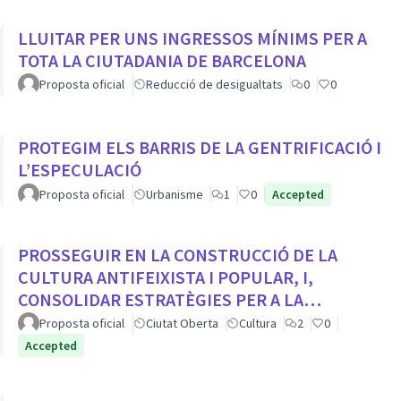
LLUITAR PER UNS INGRESSOS MÍNIMS PER A
TOTA LA CIUTADANIA DE BARCELONA
Proposta oficial
Reducció de desigualtats
0
0
PROTEGIM ELS BARRIS DE LA GENTRIFICACIÓ I
L’ESPECULACIÓ
Proposta oficial
Urbanisme
1
0
Accepted
PROSSEGUIR EN LA CONSTRUCCIÓ DE LA
CULTURA ANTIFEIXISTA I POPULAR, I,
CONSOLIDAR ESTRATÈGIES PER A LA
VISIBILITZACIÓ DE LA MEMÒRIA DEMOCRÀTICA
Proposta oficial
Ciutat Oberta
Cultura
2
0
CIUTADA
Accepted