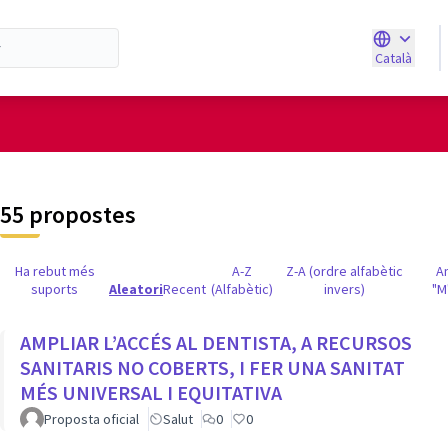
Català
Triar la ll
d'usuari
55 propostes
Ha rebut més
A-Z
Z-A (ordre alfabètic
A
suports
Aleatori
Recent
(Alfabètic)
invers)
"M
AMPLIAR L’ACCÉS AL DENTISTA, A RECURSOS
SANITARIS NO COBERTS, I FER UNA SANITAT
MÉS UNIVERSAL I EQUITATIVA
Proposta oficial
Salut
0
0