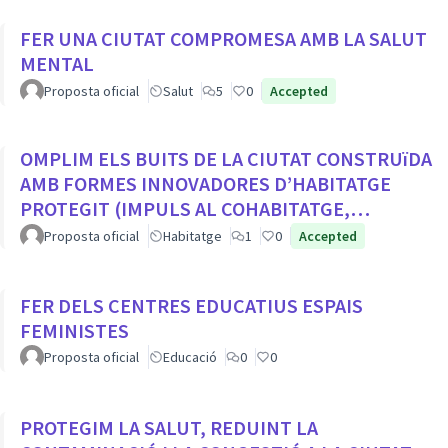
FER UNA CIUTAT COMPROMESA AMB LA SALUT
MENTAL
Proposta oficial
Salut
5
0
Accepted
OMPLIM ELS BUITS DE LA CIUTAT CONSTRUïDA
AMB FORMES INNOVADORES D’HABITATGE
PROTEGIT (IMPULS AL COHABITATGE,
APROFITAR LOCALS BUITS EN PLANTA BAIXA...
Proposta oficial
Habitatge
1
0
Accepted
FER DELS CENTRES EDUCATIUS ESPAIS
FEMINISTES
Proposta oficial
Educació
0
0
PROTEGIM LA SALUT, REDUINT LA