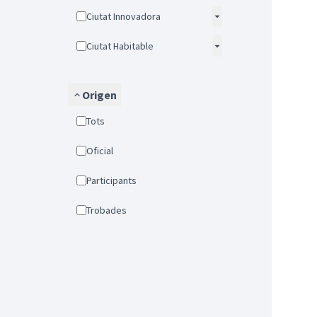
Ciutat Innovadora
Ciutat Habitable
Origen
Tots
Oficial
Participants
Trobades