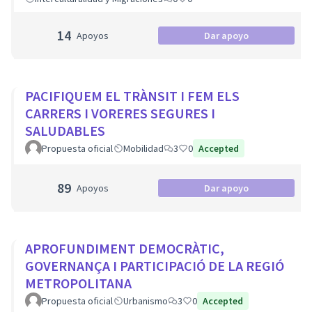
14
Apoyos
Dar apoyo
PACIFIQUEM EL TRÀNSIT I FEM ELS
CARRERS I VORERES SEGURES I
SALUDABLES
Propuesta oficial
Mobilidad
3
0
Accepted
89
Apoyos
Dar apoyo
APROFUNDIMENT DEMOCRÀTIC,
GOVERNANÇA I PARTICIPACIÓ DE LA REGIÓ
METROPOLITANA
Propuesta oficial
Urbanismo
3
0
Accepted