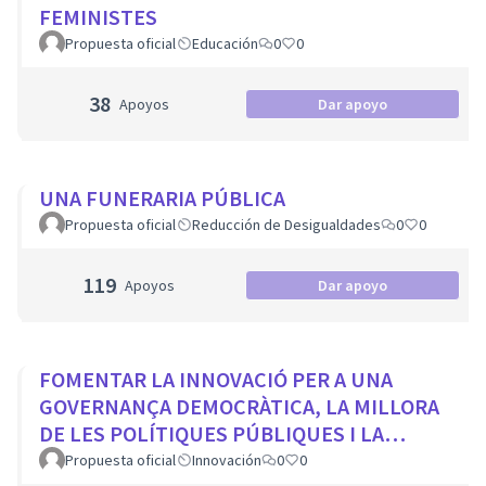
FEMINISTES
Propuesta oficial
Educación
0
0
38
Apoyos
Dar apoyo
UNA FUNERARIA PÚBLICA
Propuesta oficial
Reducción de Desigualdades
0
0
119
Apoyos
Dar apoyo
FOMENTAR LA INNOVACIÓ PER A UNA
GOVERNANÇA DEMOCRÀTICA, LA MILLORA
DE LES POLÍTIQUES PÚBLIQUES I LA
TRANSFORMACIÓ SOCIAL
Propuesta oficial
Innovación
0
0