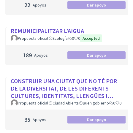
22
Apoyos
Dar apoyo
REMUNICIPALITZAR L’AIGUA
Propuesta oficial
Ecología
0
0
Accepted
189
Apoyos
Dar apoyo
CONSTRUIR UNA CIUTAT QUE NO TÉ POR
DE LA DIVERSITAT, DE LES DIFERENTS
CULTURES, IDENTITATS, LLENGÜES I
RELIGIONS
Propuesta oficial
Ciudad Abierta
Buen gobierno
0
0
35
Apoyos
Dar apoyo