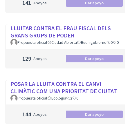
141
Apoyos
Dar apoyo
LLUITAR CONTRA EL FRAU FISCAL DELS
GRANS GRUPS DE PODER
Propuesta oficial
Ciudad Abierta
Buen gobierno
0
0
129
Apoyos
Dar apoyo
POSAR LA LLUITA CONTRA EL CANVI
CLIMÀTIC COM UNA PRIORITAT DE CIUTAT
Propuesta oficial
Ecologia
2
0
144
Apoyos
Dar apoyo