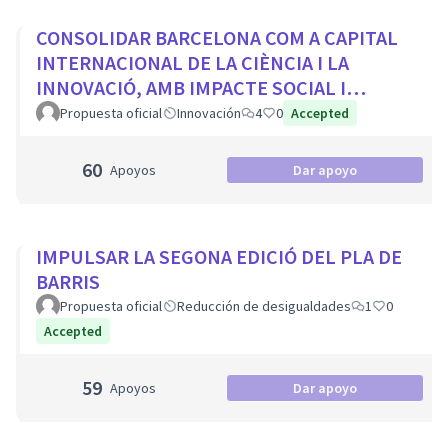
CONSOLIDAR BARCELONA COM A CAPITAL
INTERNACIONAL DE LA CIÈNCIA I LA
INNOVACIÓ, AMB IMPACTE SOCIAL I
PROTAGONISME CIUTADÀ
Propuesta oficial
Innovación
4
0
Accepted
60
Apoyos
Dar apoyo
IMPULSAR LA SEGONA EDICIÓ DEL PLA DE
BARRIS
Propuesta oficial
Reducción de desigualdades
1
0
Accepted
59
Apoyos
Dar apoyo