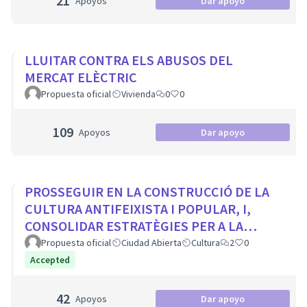
21
Apoyos
Dar apoyo
LLUITAR CONTRA ELS ABUSOS DEL
MERCAT ELÈCTRIC
Propuesta oficial
Vivienda
0
0
109
Apoyos
Dar apoyo
PROSSEGUIR EN LA CONSTRUCCIÓ DE LA
CULTURA ANTIFEIXISTA I POPULAR, I,
CONSOLIDAR ESTRATÈGIES PER A LA
VISIBILITZACIÓ DE LA MEMÒRIA
Propuesta oficial
Ciudad Abierta
Cultura
2
0
DEMOCRÀTICA CIUTADA
Accepted
42
Apoyos
Dar apoyo