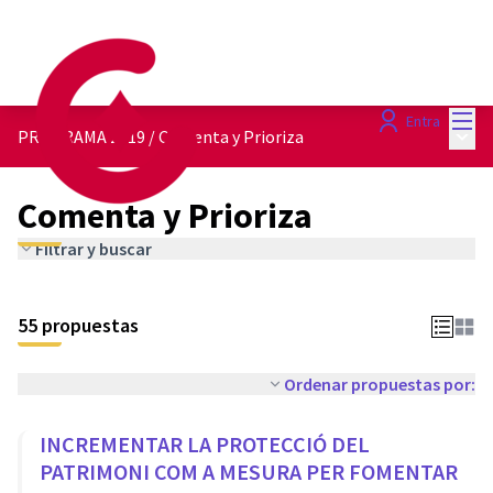
Menú
Entra
Menú 
PROGRAMA 2019
/
Comenta y Prioriza
Comenta y Prioriza
Filtrar y buscar
55 propuestas
Ordenar propuestas por:
INCREMENTAR LA PROTECCIÓ DEL
PATRIMONI COM A MESURA PER FOMENTAR