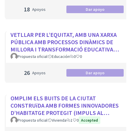
18
Apoyos
Dar apoyo
VETLLAR PER L’EQUITAT, AMB UNA XARXA
PÚBLICA AMB PROCESSOS DINÀMICS DE
MILLORA I TRANSFORMACIÓ EDUCATIVA
PER A TOTS ELS CENTRES DE LA CIUTAT
Propuesta oficial
Educación
0
0
26
Apoyos
Dar apoyo
OMPLIM ELS BUITS DE LA CIUTAT
CONSTRUïDA AMB FORMES INNOVADORES
D’HABITATGE PROTEGIT (IMPULS AL
COHABITATGE, APROFITAR LOCALS BUITS
Propuesta oficial
Vivienda
1
0
Accepted
EN PLANTA BAIXA...