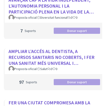
L’AUTONOMIA PERSONAL I LA
PARTICIPACIÓ PLENA EN LA VIDA DE LA
CIUTAT
Proposta oficial
Diversitat funcional
0
0
7
Suports
Donar suport
AMPLIAR L’ACCÉS AL DENTISTA, A
RECURSOS SANITARIS NO COBERTS, I FER
UNA SANITAT MÉS UNIVERSAL I
EQUITATIVA
Proposta oficial
Salut
0
0
97
Suports
Donar suport
FER UNA CIUTAT COMPROMESA AMB LA