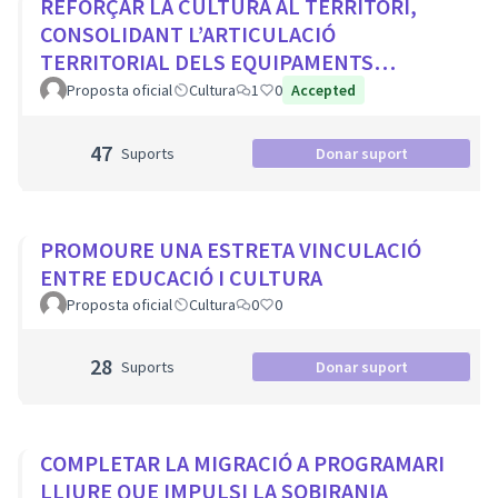
REFORÇAR LA CULTURA AL TERRITORI,
CONSOLIDANT L’ARTICULACIÓ
TERRITORIAL DELS EQUIPAMENTS
CULTURALS I ELS PROJECTES
Proposta oficial
Cultura
1
0
Accepted
COMUNITARIS
47
Suports
Donar suport
PROMOURE UNA ESTRETA VINCULACIÓ
ENTRE EDUCACIÓ I CULTURA
Proposta oficial
Cultura
0
0
28
Suports
Donar suport
COMPLETAR LA MIGRACIÓ A PROGRAMARI
LLIURE QUE IMPULSI LA SOBIRANIA