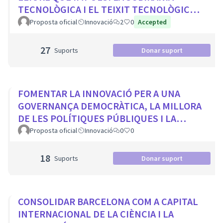
TECNOLÒGICA I EL TEIXIT TECNOLÒGIC
LOCAL
Proposta oficial
Innovació
2
0
Accepted
27
Suports
Donar suport
FOMENTAR LA INNOVACIÓ PER A UNA
GOVERNANÇA DEMOCRÀTICA, LA MILLORA
DE LES POLÍTIQUES PÚBLIQUES I LA
TRANSFORMACIÓ SOCIAL
Proposta oficial
Innovació
0
0
18
Suports
Donar suport
CONSOLIDAR BARCELONA COM A CAPITAL
INTERNACIONAL DE LA CIÈNCIA I LA