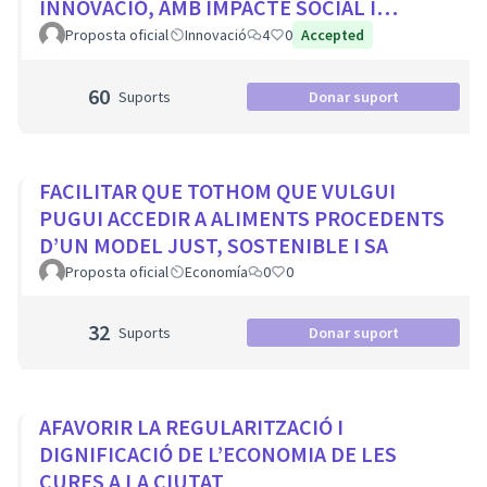
INNOVACIÓ, AMB IMPACTE SOCIAL I
PROTAGONISME CIUTADÀ
Proposta oficial
Innovació
4
0
Accepted
60
Suports
Donar suport
FACILITAR QUE TOTHOM QUE VULGUI
PUGUI ACCEDIR A ALIMENTS PROCEDENTS
D’UN MODEL JUST, SOSTENIBLE I SA
Proposta oficial
Economía
0
0
32
Suports
Donar suport
AFAVORIR LA REGULARITZACIÓ I
DIGNIFICACIÓ DE L’ECONOMIA DE LES
CURES A LA CIUTAT