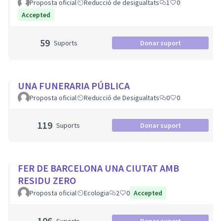
Proposta oficial
Reducció de desigualtats
1
0
Accepted
59
Suports
Donar suport
UNA FUNERARIA PÚBLICA
Proposta oficial
Reducció de Desigualtats
0
0
119
Suports
Donar suport
FER DE BARCELONA UNA CIUTAT AMB
RESIDU ZERO
Proposta oficial
Ecologia
2
0
Accepted
106