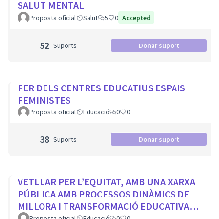
SALUT MENTAL
Proposta oficial
Salut
5
0
Accepted
52
Suports
Donar suport
FER DELS CENTRES EDUCATIUS ESPAIS
FEMINISTES
Proposta oficial
Educació
0
0
38
Suports
Donar suport
VETLLAR PER L’EQUITAT, AMB UNA XARXA
PÚBLICA AMB PROCESSOS DINÀMICS DE
MILLORA I TRANSFORMACIÓ EDUCATIVA
PER A TOTS ELS CENTRES DE LA CIUTAT
Proposta oficial
Educació
0
0