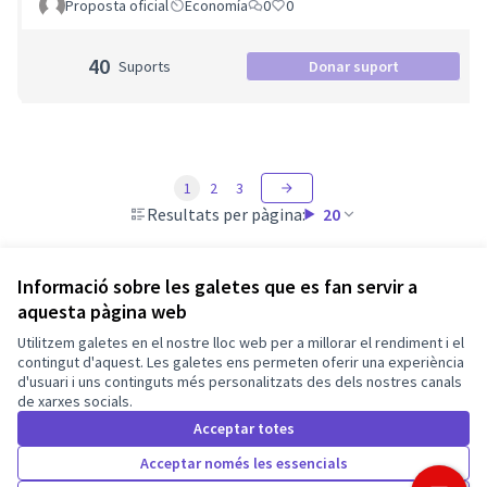
Proposta oficial
Economía
0
0
40
Suports
Donar suport
1
2
3
Resultats per pàgina:
20
Informació sobre les galetes que es fan servir a
aquesta pàgina web
Termes i condicions d'ús
Utilitzem galetes en el nostre lloc web per a millorar el rendiment i el
Configuració de les galetes
Barcelona En Comú a X
Barcelona En Comú a Facebook
Barcelona En Comú a Instagram
Barcelona En Comú a YouTube
contingut d'aquest. Les galetes ens permeten oferir una experiència
d'usuari i uns continguts més personalitzats des dels nostres canals
(Enllaç extern)
(Enllaç extern)
(Enllaç extern)
(Enllaç extern)
de xarxes socials.
Català
Triar la llengua
Elegir el idioma
Acceptar totes
Acceptar només les essencials