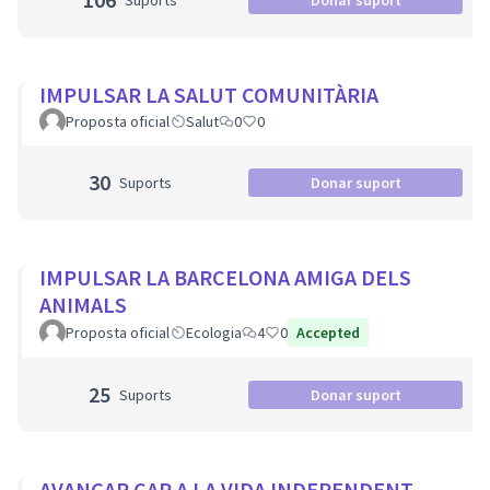
Suports
Donar suport
IMPULSAR LA SALUT COMUNITÀRIA
Proposta oficial
Salut
0
0
30
Suports
Donar suport
IMPULSAR LA BARCELONA AMIGA DELS
ANIMALS
Proposta oficial
Ecologia
4
0
Accepted
25
Suports
Donar suport
AVANÇAR CAP A LA VIDA INDEPENDENT,