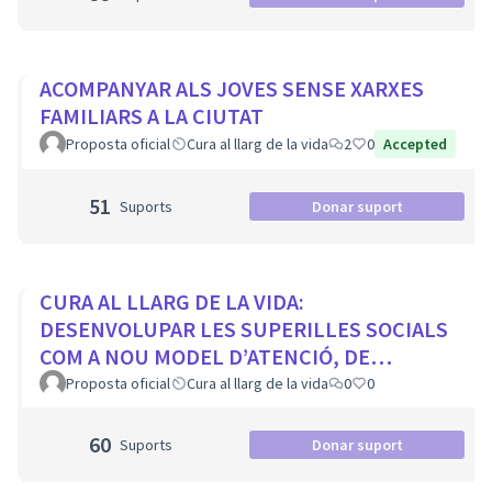
ACOMPANYAR ALS JOVES SENSE XARXES
FAMILIARS A LA CIUTAT
Proposta oficial
Cura al llarg de la vida
2
0
Accepted
51
Suports
Donar suport
CURA AL LLARG DE LA VIDA:
DESENVOLUPAR LES SUPERILLES SOCIALS
COM A NOU MODEL D’ATENCIÓ, DE
PROXIMITAT I COMUNITARI.
Proposta oficial
Cura al llarg de la vida
0
0
60
Suports
Donar suport