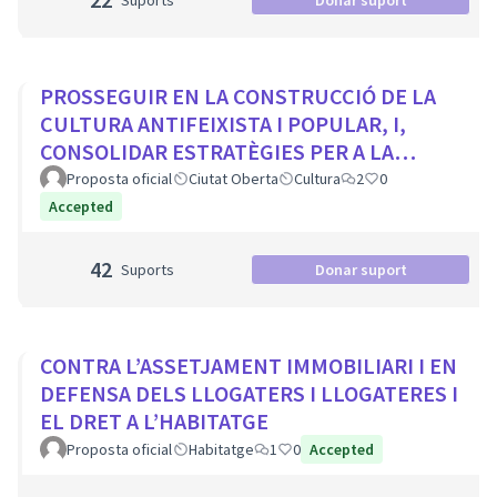
Suports
Donar suport
PROSSEGUIR EN LA CONSTRUCCIÓ DE LA
CULTURA ANTIFEIXISTA I POPULAR, I,
CONSOLIDAR ESTRATÈGIES PER A LA
VISIBILITZACIÓ DE LA MEMÒRIA
Proposta oficial
Ciutat Oberta
Cultura
2
0
DEMOCRÀTICA CIUTADA
Accepted
42
Suports
Donar suport
CONTRA L’ASSETJAMENT IMMOBILIARI I EN
DEFENSA DELS LLOGATERS I LLOGATERES I
EL DRET A L’HABITATGE
Proposta oficial
Habitatge
1
0
Accepted