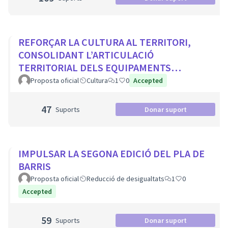
REFORÇAR LA CULTURA AL TERRITORI,
CONSOLIDANT L’ARTICULACIÓ
TERRITORIAL DELS EQUIPAMENTS
CULTURALS I ELS PROJECTES
Proposta oficial
Cultura
1
0
Accepted
COMUNITARIS
47
Suports
Donar suport
IMPULSAR LA SEGONA EDICIÓ DEL PLA DE
BARRIS
Proposta oficial
Reducció de desigualtats
1
0
Accepted
59
Suports
Donar suport