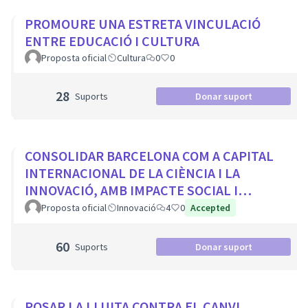
PROMOURE UNA ESTRETA VINCULACIÓ
ENTRE EDUCACIÓ I CULTURA
Proposta oficial
Cultura
0
0
28
Suports
Donar suport
CONSOLIDAR BARCELONA COM A CAPITAL
INTERNACIONAL DE LA CIÈNCIA I LA
INNOVACIÓ, AMB IMPACTE SOCIAL I
PROTAGONISME CIUTADÀ
Proposta oficial
Innovació
4
0
Accepted
60
Suports
Donar suport
POSAR LA LLUITA CONTRA EL CANVI