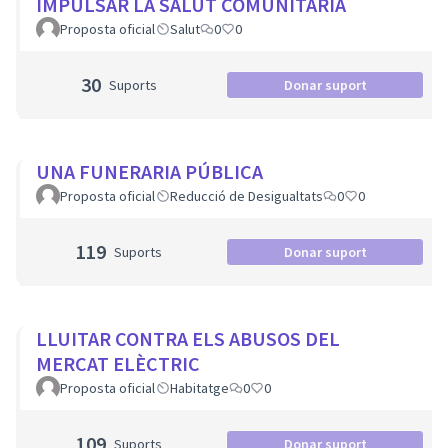
IMPULSAR LA SALUT COMUNITÀRIA
Proposta oficial
Salut
0
0
30
Suports
Donar suport
UNA FUNERARIA PÚBLICA
Proposta oficial
Reducció de Desigualtats
0
0
119
Suports
Donar suport
LLUITAR CONTRA ELS ABUSOS DEL
MERCAT ELÈCTRIC
Proposta oficial
Habitatge
0
0
109
Suports
Donar suport