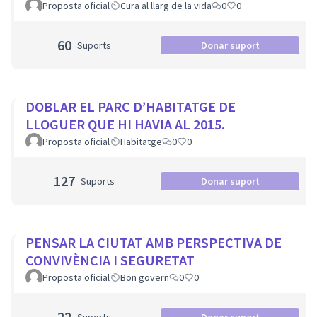
PROXIMITAT I COMUNITARI.
Proposta oficial
Cura al llarg de la vida
0
0
60
Suports
Donar suport
DOBLAR EL PARC D’HABITATGE DE
LLOGUER QUE HI HAVIA AL 2015.
Proposta oficial
Habitatge
0
0
127
Suports
Donar suport
PENSAR LA CIUTAT AMB PERSPECTIVA DE
CONVIVÈNCIA I SEGURETAT
Proposta oficial
Bon govern
0
0
22