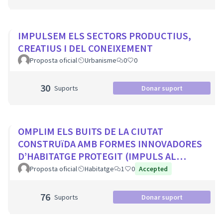
IMPULSEM ELS SECTORS PRODUCTIUS,
CREATIUS I DEL CONEIXEMENT
Proposta oficial
Urbanisme
0
0
30
Suports
Donar suport
OMPLIM ELS BUITS DE LA CIUTAT
CONSTRUïDA AMB FORMES INNOVADORES
D’HABITATGE PROTEGIT (IMPULS AL
COHABITATGE, APROFITAR LOCALS BUITS
Proposta oficial
Habitatge
1
0
Accepted
EN PLANTA BAIXA...
76
Suports
Donar suport