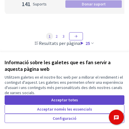
141
Suports
Donar suport
1
2
3
Resultats per pàgina:
25
Informació sobre les galetes que es fan servir a
aquesta pàgina web
Termes i condicions d'ús
Utilitzem galetes en el nostre lloc web per a millorar el rendiment i el
Configuració de les galetes
Barcelona En Comú a X
Barcelona En Comú a Facebook
Barcelona En Comú a Instagram
Barcelona En Comú a YouTube
contingut d'aquest. Les galetes ens permeten oferir una experiència
d'usuari i uns continguts més personalitzats des dels nostres canals
(Enllaç extern)
(Enllaç extern)
(Enllaç extern)
(Enllaç extern)
de xarxes socials.
Català
Triar la llengua
Elegir el idioma
Acceptar totes
Acceptar només les essencials
Amb llicènc
(Enllaç exte
Configuració
Made with ❤️
Web creada amb programari lliure.
(Enllaç extern)
(Enllaç extern)