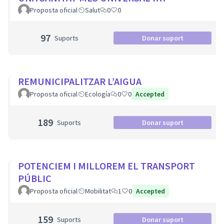
EQUITATIVA
Proposta oficial
Salut
0
0
97
Suports
Donar suport
REMUNICIPALITZAR L’AIGUA
Proposta oficial
Ecología
0
0
Accepted
189
Suports
Donar suport
POTENCIEM I MILLOREM EL TRANSPORT
PÚBLIC
Proposta oficial
Mobilitat
1
0
Accepted
159
Suports
Donar suport