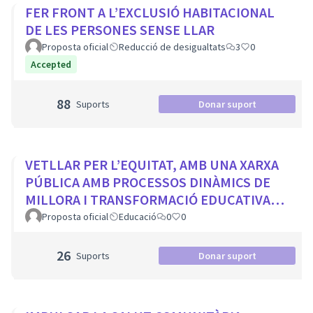
FER FRONT A L’EXCLUSIÓ HABITACIONAL
DE LES PERSONES SENSE LLAR
Proposta oficial
Reducció de desigualtats
3
0
Accepted
88
Suports
Donar suport
VETLLAR PER L’EQUITAT, AMB UNA XARXA
PÚBLICA AMB PROCESSOS DINÀMICS DE
MILLORA I TRANSFORMACIÓ EDUCATIVA
PER A TOTS ELS CENTRES DE LA CIUTAT
Proposta oficial
Educació
0
0
26
Suports
Donar suport