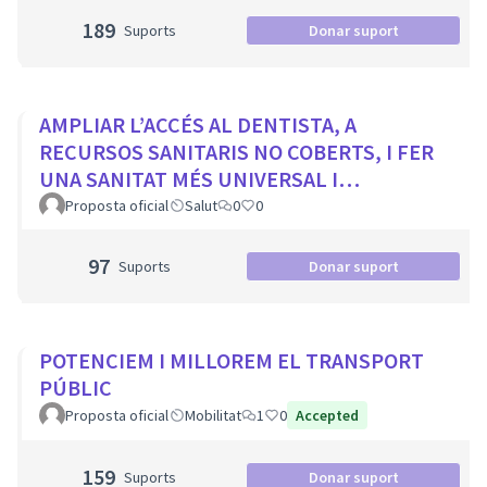
189
Suports
Donar suport
AMPLIAR L’ACCÉS AL DENTISTA, A
RECURSOS SANITARIS NO COBERTS, I FER
UNA SANITAT MÉS UNIVERSAL I
EQUITATIVA
Proposta oficial
Salut
0
0
97
Suports
Donar suport
POTENCIEM I MILLOREM EL TRANSPORT
PÚBLIC
Proposta oficial
Mobilitat
1
0
Accepted
159
Suports
Donar suport