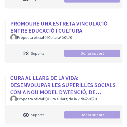
PROMOURE UNA ESTRETA VINCULACIÓ
ENTRE EDUCACIÓ I CULTURA
Proposta oficial
Cultura
0
0
28
Suports
Donar suport
CURA AL LLARG DE LA VIDA:
DESENVOLUPAR LES SUPERILLES SOCIALS
COM A NOU MODEL D’ATENCIÓ, DE
PROXIMITAT I COMUNITARI.
Proposta oficial
Cura al llarg de la vida
0
0
60
Suports
Donar suport