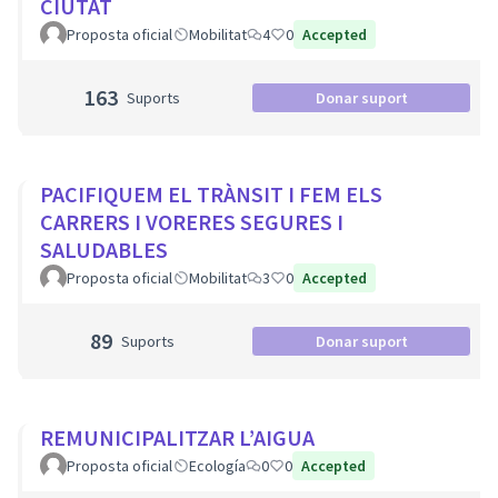
CIUTAT
Proposta oficial
Mobilitat
4
0
Accepted
163
Suports
Donar suport
PACIFIQUEM EL TRÀNSIT I FEM ELS
CARRERS I VORERES SEGURES I
SALUDABLES
Proposta oficial
Mobilitat
3
0
Accepted
89
Suports
Donar suport
REMUNICIPALITZAR L’AIGUA
Proposta oficial
Ecología
0
0
Accepted