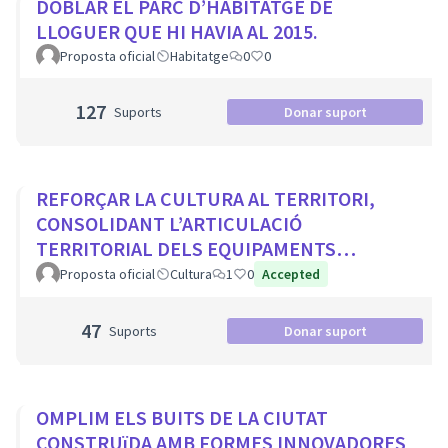
DOBLAR EL PARC D’HABITATGE DE
LLOGUER QUE HI HAVIA AL 2015.
Proposta oficial
Habitatge
0
0
127
Suports
Donar suport
REFORÇAR LA CULTURA AL TERRITORI,
CONSOLIDANT L’ARTICULACIÓ
TERRITORIAL DELS EQUIPAMENTS
CULTURALS I ELS PROJECTES
Proposta oficial
Cultura
1
0
Accepted
COMUNITARIS
47
Suports
Donar suport
OMPLIM ELS BUITS DE LA CIUTAT
CONSTRUïDA AMB FORMES INNOVADORES