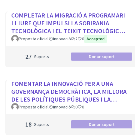
COMPLETAR LA MIGRACIÓ A PROGRAMARI
LLIURE QUE IMPULSI LA SOBIRANIA
TECNOLÒGICA I EL TEIXIT TECNOLÒGIC
LOCAL
Proposta oficial
Innovació
2
0
Accepted
27
Suports
Donar suport
FOMENTAR LA INNOVACIÓ PER A UNA
GOVERNANÇA DEMOCRÀTICA, LA MILLORA
DE LES POLÍTIQUES PÚBLIQUES I LA
TRANSFORMACIÓ SOCIAL
Proposta oficial
Innovació
0
0
18
Suports
Donar suport