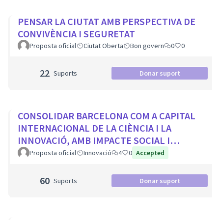
PENSAR LA CIUTAT AMB PERSPECTIVA DE
CONVIVÈNCIA I SEGURETAT
Proposta oficial
Ciutat Oberta
Bon govern
0
0
22
Suports
Donar suport
CONSOLIDAR BARCELONA COM A CAPITAL
INTERNACIONAL DE LA CIÈNCIA I LA
INNOVACIÓ, AMB IMPACTE SOCIAL I
PROTAGONISME CIUTADÀ
Proposta oficial
Innovació
4
0
Accepted
60
Suports
Donar suport