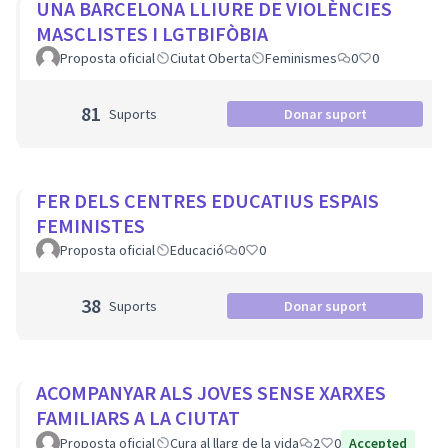
UNA BARCELONA LLIURE DE VIOLÈNCIES
MASCLISTES I LGTBIFÒBIA
Proposta oficial
Ciutat Oberta
Feminismes
0
0
81
Suports
Donar suport
FER DELS CENTRES EDUCATIUS ESPAIS
FEMINISTES
Proposta oficial
Educació
0
0
38
Suports
Donar suport
ACOMPANYAR ALS JOVES SENSE XARXES
FAMILIARS A LA CIUTAT
Proposta oficial
Cura al llarg de la vida
2
0
Accepted