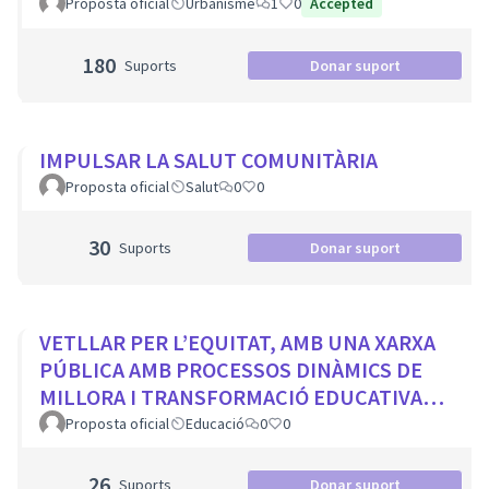
Proposta oficial
Urbanisme
1
0
Accepted
180
Suports
Donar suport
IMPULSAR LA SALUT COMUNITÀRIA
Proposta oficial
Salut
0
0
30
Suports
Donar suport
VETLLAR PER L’EQUITAT, AMB UNA XARXA
PÚBLICA AMB PROCESSOS DINÀMICS DE
MILLORA I TRANSFORMACIÓ EDUCATIVA
PER A TOTS ELS CENTRES DE LA CIUTAT
Proposta oficial
Educació
0
0
26
Suports
Donar suport