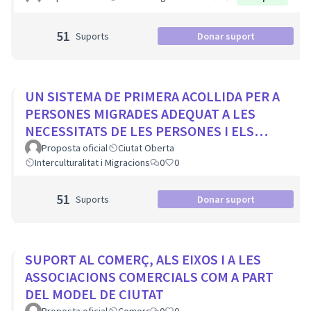
51
Suports
Donar suport
UN SISTEMA DE PRIMERA ACOLLIDA PER A
PERSONES MIGRADES ADEQUAT A LES
NECESSITATS DE LES PERSONES I ELS
MUNICIPIS
Proposta oficial
Ciutat Oberta
Interculturalitat i Migracions
0
0
51
Suports
Donar suport
SUPORT AL COMERÇ, ALS EIXOS I A LES
ASSOCIACIONS COMERCIALS COM A PART
DEL MODEL DE CIUTAT