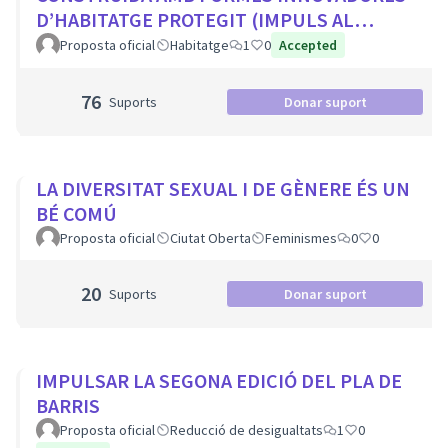
D’HABITATGE PROTEGIT (IMPULS AL
COHABITATGE, APROFITAR LOCALS BUITS
Proposta oficial
Habitatge
1
0
Accepted
EN PLANTA BAIXA...
76
Suports
Donar suport
LA DIVERSITAT SEXUAL I DE GÈNERE ÉS UN
BÉ COMÚ
Proposta oficial
Ciutat Oberta
Feminismes
0
0
20
Suports
Donar suport
IMPULSAR LA SEGONA EDICIÓ DEL PLA DE
BARRIS
Proposta oficial
Reducció de desigualtats
1
0