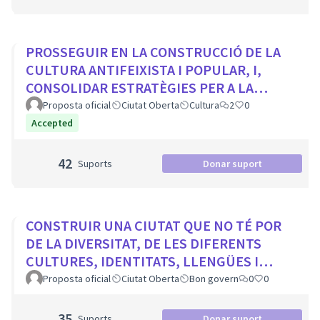
PROSSEGUIR EN LA CONSTRUCCIÓ DE LA
CULTURA ANTIFEIXISTA I POPULAR, I,
CONSOLIDAR ESTRATÈGIES PER A LA
VISIBILITZACIÓ DE LA MEMÒRIA
Proposta oficial
Ciutat Oberta
Cultura
2
0
DEMOCRÀTICA CIUTADA
Accepted
42
Suports
Donar suport
CONSTRUIR UNA CIUTAT QUE NO TÉ POR
DE LA DIVERSITAT, DE LES DIFERENTS
CULTURES, IDENTITATS, LLENGÜES I
RELIGIONS
Proposta oficial
Ciutat Oberta
Bon govern
0
0
35
Suports
Donar suport