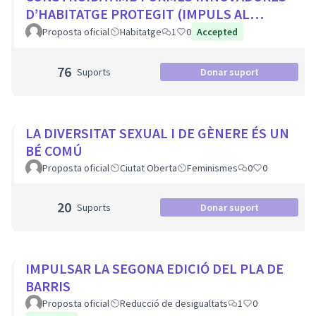
D’HABITATGE PROTEGIT (IMPULS AL
COHABITATGE, APROFITAR LOCALS BUITS
Proposta oficial
Habitatge
1
0
Accepted
EN PLANTA BAIXA...
76
Suports
Donar suport
LA DIVERSITAT SEXUAL I DE GÈNERE ÉS UN
BÉ COMÚ
Proposta oficial
Ciutat Oberta
Feminismes
0
0
20
Suports
Donar suport
IMPULSAR LA SEGONA EDICIÓ DEL PLA DE
BARRIS
Proposta oficial
Reducció de desigualtats
1
0