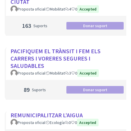
CIUTAT
Proposta oficial
Mobilitat
4
0
Accepted
163
Suports
Donar suport
PACIFIQUEM EL TRÀNSIT I FEM ELS
CARRERS I VORERES SEGURES I
SALUDABLES
Proposta oficial
Mobilitat
3
0
Accepted
89
Suports
Donar suport
REMUNICIPALITZAR L’AIGUA
Proposta oficial
Ecología
0
0
Accepted