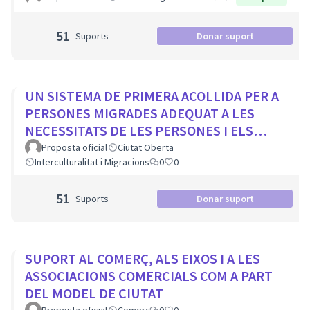
51
Suports
Donar suport
UN SISTEMA DE PRIMERA ACOLLIDA PER A
PERSONES MIGRADES ADEQUAT A LES
NECESSITATS DE LES PERSONES I ELS
MUNICIPIS
Proposta oficial
Ciutat Oberta
Interculturalitat i Migracions
0
0
51
Suports
Donar suport
SUPORT AL COMERÇ, ALS EIXOS I A LES
ASSOCIACIONS COMERCIALS COM A PART
DEL MODEL DE CIUTAT