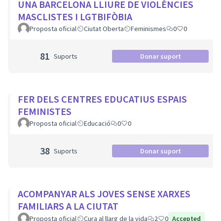
UNA BARCELONA LLIURE DE VIOLÈNCIES
MASCLISTES I LGTBIFÒBIA
Proposta oficial
Ciutat Oberta
Feminismes
0
0
81
Suports
Donar suport
FER DELS CENTRES EDUCATIUS ESPAIS
FEMINISTES
Proposta oficial
Educació
0
0
38
Suports
Donar suport
ACOMPANYAR ALS JOVES SENSE XARXES
FAMILIARS A LA CIUTAT
Proposta oficial
Cura al llarg de la vida
2
0
Accepted