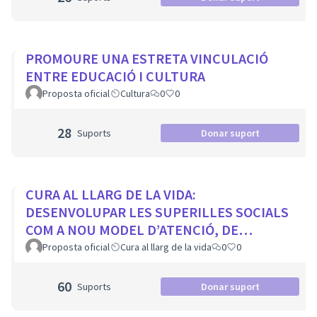
PROMOURE UNA ESTRETA VINCULACIÓ
ENTRE EDUCACIÓ I CULTURA
Proposta oficial
Cultura
0
0
28
Suports
Donar suport
CURA AL LLARG DE LA VIDA:
DESENVOLUPAR LES SUPERILLES SOCIALS
COM A NOU MODEL D’ATENCIÓ, DE
PROXIMITAT I COMUNITARI.
Proposta oficial
Cura al llarg de la vida
0
0
60
Suports
Donar suport