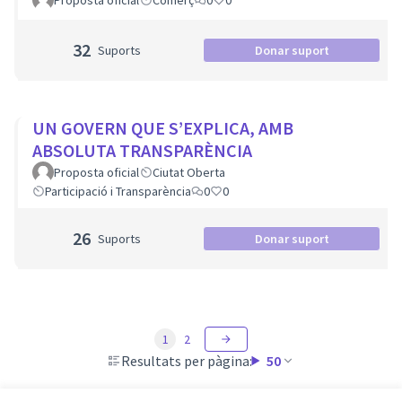
Proposta oficial
Comerç
0
0
32
Suports
Donar suport
UN GOVERN QUE S’EXPLICA, AMB
ABSOLUTA TRANSPARÈNCIA
Proposta oficial
Ciutat Oberta
Participació i Transparència
0
0
26
Suports
Donar suport
1
2
Resultats per pàgina:
50