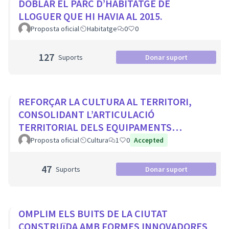
DOBLAR EL PARC D’HABITATGE DE
LLOGUER QUE HI HAVIA AL 2015.
Proposta oficial
Habitatge
0
0
127
Suports
Donar suport
REFORÇAR LA CULTURA AL TERRITORI,
CONSOLIDANT L’ARTICULACIÓ
TERRITORIAL DELS EQUIPAMENTS
CULTURALS I ELS PROJECTES
Proposta oficial
Cultura
1
0
Accepted
COMUNITARIS
47
Suports
Donar suport
OMPLIM ELS BUITS DE LA CIUTAT
CONSTRUïDA AMB FORMES INNOVADORES