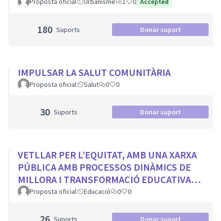
Proposta oficial
Urbanisme
1
0
Accepted
180
Suports
Donar suport
IMPULSAR LA SALUT COMUNITÀRIA
Proposta oficial
Salut
0
0
30
Suports
Donar suport
VETLLAR PER L’EQUITAT, AMB UNA XARXA
PÚBLICA AMB PROCESSOS DINÀMICS DE
MILLORA I TRANSFORMACIÓ EDUCATIVA
PER A TOTS ELS CENTRES DE LA CIUTAT
Proposta oficial
Educació
0
0
26
Suports
Donar suport