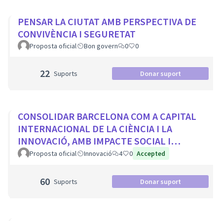
PENSAR LA CIUTAT AMB PERSPECTIVA DE
CONVIVÈNCIA I SEGURETAT
Proposta oficial
Bon govern
0
0
22
Suports
Donar suport
CONSOLIDAR BARCELONA COM A CAPITAL
INTERNACIONAL DE LA CIÈNCIA I LA
INNOVACIÓ, AMB IMPACTE SOCIAL I
PROTAGONISME CIUTADÀ
Proposta oficial
Innovació
4
0
Accepted
60
Suports
Donar suport