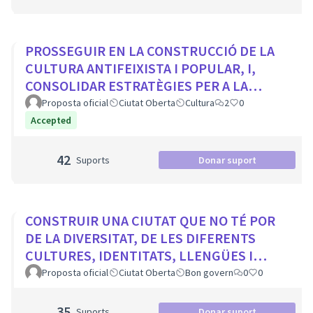
PROSSEGUIR EN LA CONSTRUCCIÓ DE LA
CULTURA ANTIFEIXISTA I POPULAR, I,
CONSOLIDAR ESTRATÈGIES PER A LA
VISIBILITZACIÓ DE LA MEMÒRIA
Proposta oficial
Ciutat Oberta
Cultura
2
0
DEMOCRÀTICA CIUTADA
Accepted
42
Suports
Donar suport
CONSTRUIR UNA CIUTAT QUE NO TÉ POR
DE LA DIVERSITAT, DE LES DIFERENTS
CULTURES, IDENTITATS, LLENGÜES I
RELIGIONS
Proposta oficial
Ciutat Oberta
Bon govern
0
0
35
Suports
Donar suport