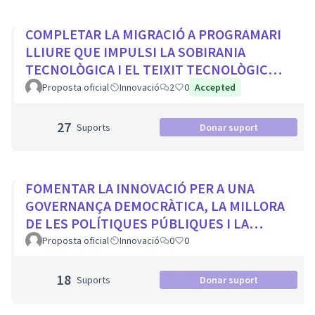
COMPLETAR LA MIGRACIÓ A PROGRAMARI
LLIURE QUE IMPULSI LA SOBIRANIA
TECNOLÒGICA I EL TEIXIT TECNOLÒGIC
LOCAL
Proposta oficial
Innovació
2
0
Accepted
27
Suports
Donar suport
FOMENTAR LA INNOVACIÓ PER A UNA
GOVERNANÇA DEMOCRÀTICA, LA MILLORA
DE LES POLÍTIQUES PÚBLIQUES I LA
TRANSFORMACIÓ SOCIAL
Proposta oficial
Innovació
0
0
18
Suports
Donar suport