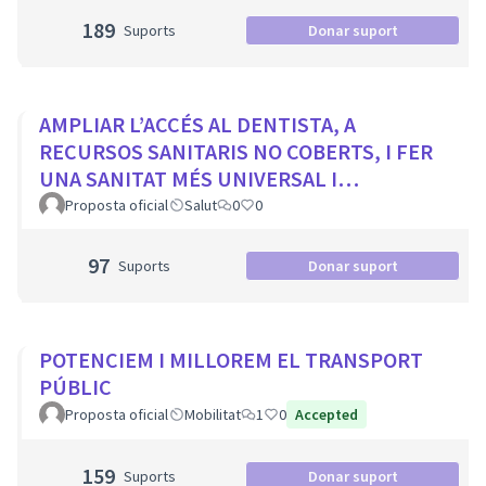
189
Suports
Donar suport
AMPLIAR L’ACCÉS AL DENTISTA, A
RECURSOS SANITARIS NO COBERTS, I FER
UNA SANITAT MÉS UNIVERSAL I
EQUITATIVA
Proposta oficial
Salut
0
0
97
Suports
Donar suport
POTENCIEM I MILLOREM EL TRANSPORT
PÚBLIC
Proposta oficial
Mobilitat
1
0
Accepted
159
Suports
Donar suport