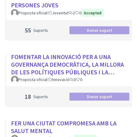
PERSONES JOVES
Proposta oficial
Joventut
2
0
Accepted
55
Suports
Donar suport
FOMENTAR LA INNOVACIÓ PER A UNA
GOVERNANÇA DEMOCRÀTICA, LA MILLORA
DE LES POLÍTIQUES PÚBLIQUES I LA
TRANSFORMACIÓ SOCIAL
Proposta oficial
Innovació
0
0
18
Suports
Donar suport
FER UNA CIUTAT COMPROMESA AMB LA
SALUT MENTAL