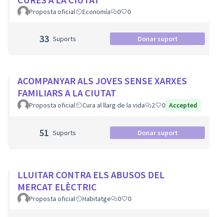
Proposta oficial
Economía
0
0
33
Suports
Donar suport
ACOMPANYAR ALS JOVES SENSE XARXES
FAMILIARS A LA CIUTAT
Proposta oficial
Cura al llarg de la vida
2
0
Accepted
51
Suports
Donar suport
LLUITAR CONTRA ELS ABUSOS DEL
MERCAT ELÈCTRIC
Proposta oficial
Habitatge
0
0