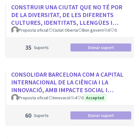
CONSTRUIR UNA CIUTAT QUE NO TÉ POR
DE LA DIVERSITAT, DE LES DIFERENTS
CULTURES, IDENTITATS, LLENGÜES I
RELIGIONS
Proposta oficial
Ciutat Oberta
Bon govern
0
0
35
Suports
Donar suport
CONSOLIDAR BARCELONA COM A CAPITAL
INTERNACIONAL DE LA CIÈNCIA I LA
INNOVACIÓ, AMB IMPACTE SOCIAL I
PROTAGONISME CIUTADÀ
Proposta oficial
Innovació
4
0
Accepted
60
Suports
Donar suport