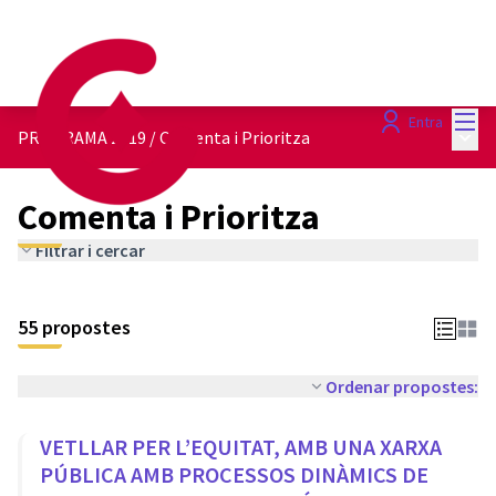
Menú
Entra
Menú 
PROGRAMA 2019
/
Comenta i Prioritza
Comenta i Prioritza
Filtrar i cercar
55 propostes
Ordenar propostes:
VETLLAR PER L’EQUITAT, AMB UNA XARXA
PÚBLICA AMB PROCESSOS DINÀMICS DE