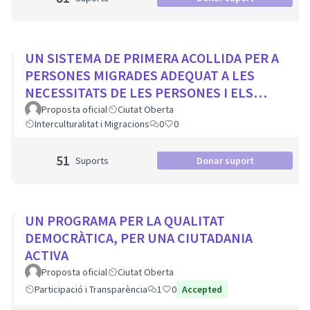
UN SISTEMA DE PRIMERA ACOLLIDA PER A
PERSONES MIGRADES ADEQUAT A LES
NECESSITATS DE LES PERSONES I ELS
MUNICIPIS
Proposta oficial
Ciutat Oberta
Interculturalitat i Migracions
0
0
51
Suports
Donar suport
UN PROGRAMA PER LA QUALITAT
DEMOCRÀTICA, PER UNA CIUTADANIA
ACTIVA
Proposta oficial
Ciutat Oberta
Participació i Transparència
1
0
Accepted