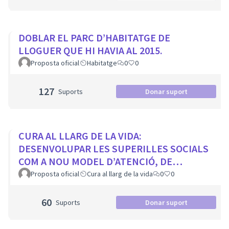
DOBLAR EL PARC D’HABITATGE DE
LLOGUER QUE HI HAVIA AL 2015.
Proposta oficial
Habitatge
0
0
127
Suports
Donar suport
CURA AL LLARG DE LA VIDA:
DESENVOLUPAR LES SUPERILLES SOCIALS
COM A NOU MODEL D’ATENCIÓ, DE
PROXIMITAT I COMUNITARI.
Proposta oficial
Cura al llarg de la vida
0
0
60
Suports
Donar suport