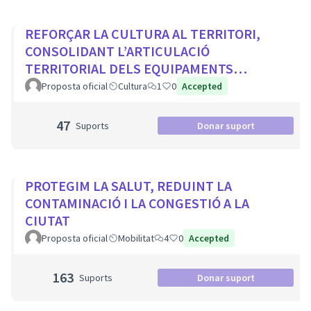
REFORÇAR LA CULTURA AL TERRITORI,
CONSOLIDANT L’ARTICULACIÓ
TERRITORIAL DELS EQUIPAMENTS
CULTURALS I ELS PROJECTES
Proposta oficial
Cultura
1
0
Accepted
COMUNITARIS
47
Suports
Donar suport
PROTEGIM LA SALUT, REDUINT LA
CONTAMINACIÓ I LA CONGESTIÓ A LA
CIUTAT
Proposta oficial
Mobilitat
4
0
Accepted
163
Suports
Donar suport