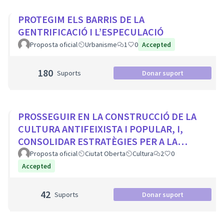
PROTEGIM ELS BARRIS DE LA
GENTRIFICACIÓ I L’ESPECULACIÓ
Proposta oficial
Urbanisme
1
0
Accepted
180
Suports
Donar suport
PROSSEGUIR EN LA CONSTRUCCIÓ DE LA
CULTURA ANTIFEIXISTA I POPULAR, I,
CONSOLIDAR ESTRATÈGIES PER A LA
VISIBILITZACIÓ DE LA MEMÒRIA
Proposta oficial
Ciutat Oberta
Cultura
2
0
DEMOCRÀTICA CIUTADA
Accepted
42
Suports
Donar suport