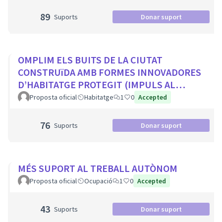
89
Suports
Donar suport
OMPLIM ELS BUITS DE LA CIUTAT
CONSTRUïDA AMB FORMES INNOVADORES
D’HABITATGE PROTEGIT (IMPULS AL
COHABITATGE, APROFITAR LOCALS BUITS
Proposta oficial
Habitatge
1
0
Accepted
EN PLANTA BAIXA...
76
Suports
Donar suport
MÉS SUPORT AL TREBALL AUTÒNOM
Proposta oficial
Ocupació
1
0
Accepted
43
Suports
Donar suport