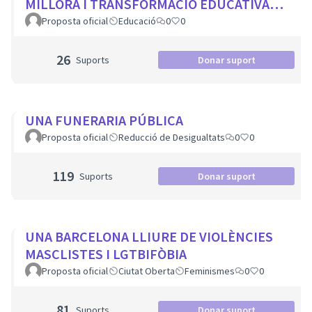
MILLORA I TRANSFORMACIÓ EDUCATIVA
PER A TOTS ELS CENTRES DE LA CIUTAT
Proposta oficial
Educació
0
0
26
Suports
Donar suport
UNA FUNERARIA PÚBLICA
Proposta oficial
Reducció de Desigualtats
0
0
119
Suports
Donar suport
UNA BARCELONA LLIURE DE VIOLÈNCIES
MASCLISTES I LGTBIFÒBIA
Proposta oficial
Ciutat Oberta
Feminismes
0
0
81
Suports
Donar suport