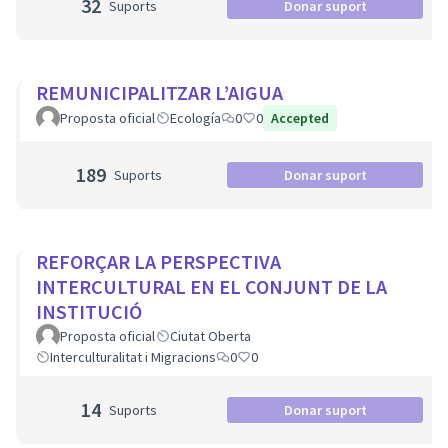
32
Suports
Donar suport
REMUNICIPALITZAR L’AIGUA
Proposta oficial
Ecología
0
0
Accepted
189
Suports
Donar suport
REFORÇAR LA PERSPECTIVA
INTERCULTURAL EN EL CONJUNT DE LA
INSTITUCIÓ
Proposta oficial
Ciutat Oberta
Interculturalitat i Migracions
0
0
14
Suports
Donar suport