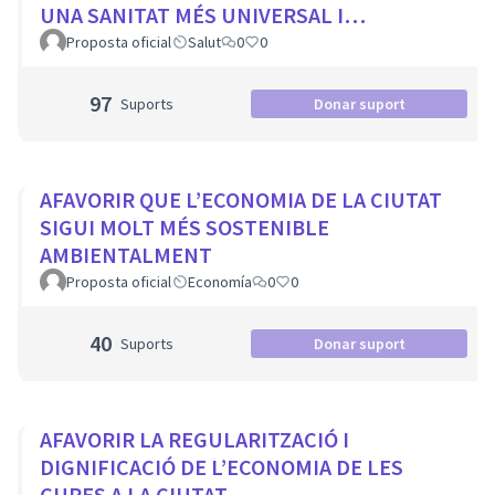
UNA SANITAT MÉS UNIVERSAL I
EQUITATIVA
Proposta oficial
Salut
0
0
97
Suports
Donar suport
AFAVORIR QUE L’ECONOMIA DE LA CIUTAT
SIGUI MOLT MÉS SOSTENIBLE
AMBIENTALMENT
Proposta oficial
Economía
0
0
40
Suports
Donar suport
AFAVORIR LA REGULARITZACIÓ I
DIGNIFICACIÓ DE L’ECONOMIA DE LES
CURES A LA CIUTAT