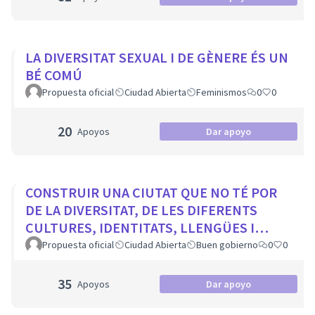
LA DIVERSITAT SEXUAL I DE GÈNERE ÉS UN
BÉ COMÚ
Propuesta oficial
Ciudad Abierta
Feminismos
0
0
20
Apoyos
Dar apoyo
CONSTRUIR UNA CIUTAT QUE NO TÉ POR
DE LA DIVERSITAT, DE LES DIFERENTS
CULTURES, IDENTITATS, LLENGÜES I
RELIGIONS
Propuesta oficial
Ciudad Abierta
Buen gobierno
0
0
35
Apoyos
Dar apoyo