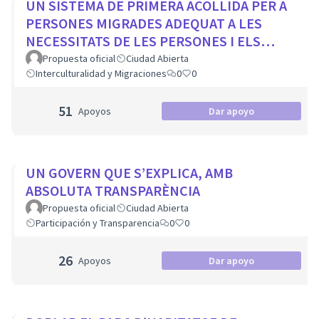
UN SISTEMA DE PRIMERA ACOLLIDA PER A
PERSONES MIGRADES ADEQUAT A LES
NECESSITATS DE LES PERSONES I ELS
MUNICIPIS
Propuesta oficial
Ciudad Abierta
Interculturalidad y Migraciones
0
0
51
Apoyos
Dar apoyo
UN GOVERN QUE S’EXPLICA, AMB
ABSOLUTA TRANSPARÈNCIA
Propuesta oficial
Ciudad Abierta
Participación y Transparencia
0
0
26
Apoyos
Dar apoyo