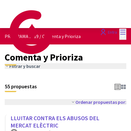
Menú
Entra
Menú 
PROGRAMA 2019
/
Comenta y Prioriza
Comenta y Prioriza
Filtrar y buscar
55 propuestas
Ordenar propuestas por:
LLUITAR CONTRA ELS ABUSOS DEL
MERCAT ELÈCTRIC