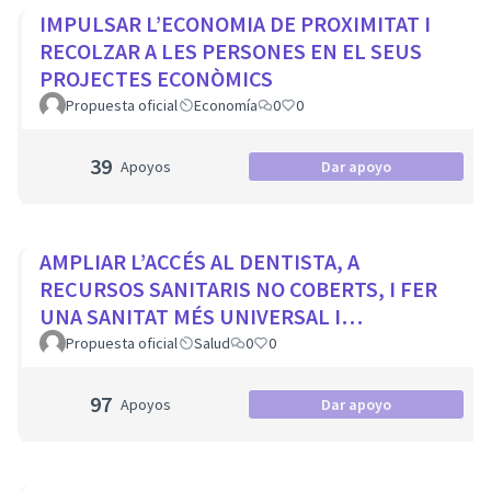
IMPULSAR L’ECONOMIA DE PROXIMITAT I
RECOLZAR A LES PERSONES EN EL SEUS
PROJECTES ECONÒMICS
Propuesta oficial
Economía
0
0
39
Apoyos
Dar apoyo
AMPLIAR L’ACCÉS AL DENTISTA, A
RECURSOS SANITARIS NO COBERTS, I FER
UNA SANITAT MÉS UNIVERSAL I
EQUITATIVA
Propuesta oficial
Salud
0
0
97
Apoyos
Dar apoyo