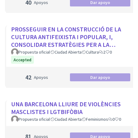
40
Apoyos
Dar apoyo
PROSSEGUIR EN LA CONSTRUCCIÓ DE LA
CULTURA ANTIFEIXISTA I POPULAR, I,
CONSOLIDAR ESTRATÈGIES PER A LA
VISIBILITZACIÓ DE LA MEMÒRIA
Propuesta oficial
Ciudad Abierta
Cultura
2
0
DEMOCRÀTICA CIUTADA
Accepted
42
Apoyos
Dar apoyo
UNA BARCELONA LLIURE DE VIOLÈNCIES
MASCLISTES I LGTBIFÒBIA
Propuesta oficial
Ciudad Abierta
Feminismos
0
0
81
Apoyos
Dar apoyo