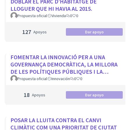
DOBLAR EL PARC D’HABITATGE DE
LLOGUER QUE HI HAVIA AL 2015.
Propuesta oficial
Vivienda
0
0
127
Apoyos
Dar apoyo
FOMENTAR LA INNOVACIÓ PER A UNA
GOVERNANÇA DEMOCRÀTICA, LA MILLORA
DE LES POLÍTIQUES PÚBLIQUES I LA
TRANSFORMACIÓ SOCIAL
Propuesta oficial
Innovación
0
0
18
Apoyos
Dar apoyo
POSAR LA LLUITA CONTRA EL CANVI
CLIMÀTIC COM UNA PRIORITAT DE CIUTAT