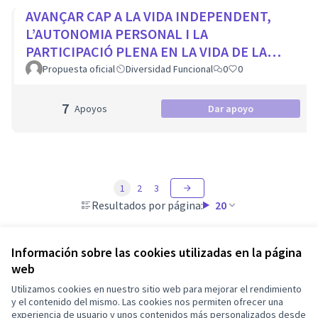
AVANÇAR CAP A LA VIDA INDEPENDENT,
L’AUTONOMIA PERSONAL I LA
PARTICIPACIÓ PLENA EN LA VIDA DE LA
CIUTAT
Propuesta oficial
Diversidad Funcional
0
0
7
Apoyos
Dar apoyo
1
2
3
Resultados por página:
20
Información sobre las cookies utilizadas en la página
web
Términos y condiciones de uso
Utilizamos cookies en nuestro sitio web para mejorar el rendimiento
Configuración de cookies
Barcelona En Comú en X
Barcelona En Comú en Facebook
Barcelona En Comú en Instagram
Barcelona En Comú en YouTube
y el contenido del mismo. Las cookies nos permiten ofrecer una
experiencia de usuario y unos contenidos más personalizados desde