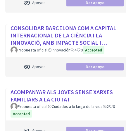
89
Apoyos
Dar apoyo
CONSOLIDAR BARCELONA COM A CAPITAL
INTERNACIONAL DE LA CIÈNCIA I LA
INNOVACIÓ, AMB IMPACTE SOCIAL I
PROTAGONISME CIUTADÀ
Propuesta oficial
Innovación
4
0
Accepted
60
Apoyos
Dar apoyo
ACOMPANYAR ALS JOVES SENSE XARXES
FAMILIARS A LA CIUTAT
Propuesta oficial
Cuidados a lo largo de la vida
2
0
Accepted
51
Apoyos
Dar apoyo