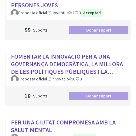
PERSONES JOVES
Proposta oficial
Joventut
2
0
Accepted
55
Suports
Donar suport
FOMENTAR LA INNOVACIÓ PER A UNA
GOVERNANÇA DEMOCRÀTICA, LA MILLORA
DE LES POLÍTIQUES PÚBLIQUES I LA
TRANSFORMACIÓ SOCIAL
Proposta oficial
Innovació
0
0
18
Suports
Donar suport
FER UNA CIUTAT COMPROMESA AMB LA
SALUT MENTAL