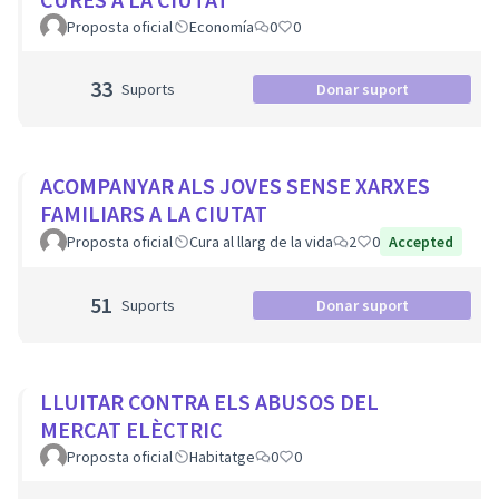
Proposta oficial
Economía
0
0
33
Suports
Donar suport
ACOMPANYAR ALS JOVES SENSE XARXES
FAMILIARS A LA CIUTAT
Proposta oficial
Cura al llarg de la vida
2
0
Accepted
51
Suports
Donar suport
LLUITAR CONTRA ELS ABUSOS DEL
MERCAT ELÈCTRIC
Proposta oficial
Habitatge
0
0