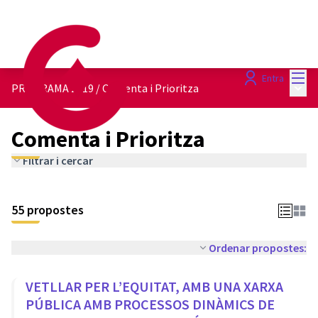
Menú
Entra
Menú 
PROGRAMA 2019
/
Comenta i Prioritza
Comenta i Prioritza
Filtrar i cercar
55 propostes
Ordenar propostes:
VETLLAR PER L’EQUITAT, AMB UNA XARXA
PÚBLICA AMB PROCESSOS DINÀMICS DE