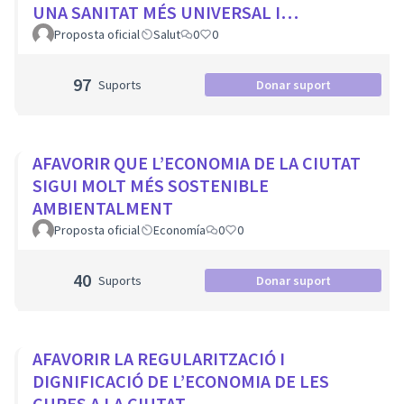
UNA SANITAT MÉS UNIVERSAL I
EQUITATIVA
Proposta oficial
Salut
0
0
97
Suports
Donar suport
AFAVORIR QUE L’ECONOMIA DE LA CIUTAT
SIGUI MOLT MÉS SOSTENIBLE
AMBIENTALMENT
Proposta oficial
Economía
0
0
40
Suports
Donar suport
AFAVORIR LA REGULARITZACIÓ I
DIGNIFICACIÓ DE L’ECONOMIA DE LES
CURES A LA CIUTAT