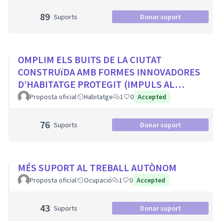
89
Suports
Donar suport
OMPLIM ELS BUITS DE LA CIUTAT
CONSTRUïDA AMB FORMES INNOVADORES
D’HABITATGE PROTEGIT (IMPULS AL
COHABITATGE, APROFITAR LOCALS BUITS
Proposta oficial
Habitatge
1
0
Accepted
EN PLANTA BAIXA...
76
Suports
Donar suport
MÉS SUPORT AL TREBALL AUTÒNOM
Proposta oficial
Ocupació
1
0
Accepted
43
Suports
Donar suport