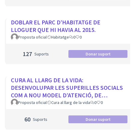
DOBLAR EL PARC D’HABITATGE DE
LLOGUER QUE HI HAVIA AL 2015.
Proposta oficial
Habitatge
0
0
127
Suports
Donar suport
CURA AL LLARG DE LA VIDA:
DESENVOLUPAR LES SUPERILLES SOCIALS
COM A NOU MODEL D’ATENCIÓ, DE
PROXIMITAT I COMUNITARI.
Proposta oficial
Cura al llarg de la vida
0
0
60
Suports
Donar suport