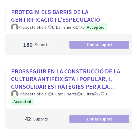
PROTEGIM ELS BARRIS DE LA
GENTRIFICACIÓ I L’ESPECULACIÓ
Proposta oficial
Urbanisme
1
0
Accepted
180
Suports
Donar suport
PROSSEGUIR EN LA CONSTRUCCIÓ DE LA
CULTURA ANTIFEIXISTA I POPULAR, I,
CONSOLIDAR ESTRATÈGIES PER A LA
VISIBILITZACIÓ DE LA MEMÒRIA
Proposta oficial
Ciutat Oberta
Cultura
2
0
DEMOCRÀTICA CIUTADA
Accepted
42
Suports
Donar suport