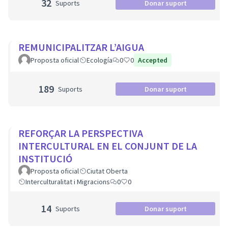
32
Suports
Donar suport
REMUNICIPALITZAR L’AIGUA
Proposta oficial
Ecología
0
0
Accepted
189
Suports
Donar suport
REFORÇAR LA PERSPECTIVA
INTERCULTURAL EN EL CONJUNT DE LA
INSTITUCIÓ
Proposta oficial
Ciutat Oberta
Interculturalitat i Migracions
0
0
14
Suports
Donar suport