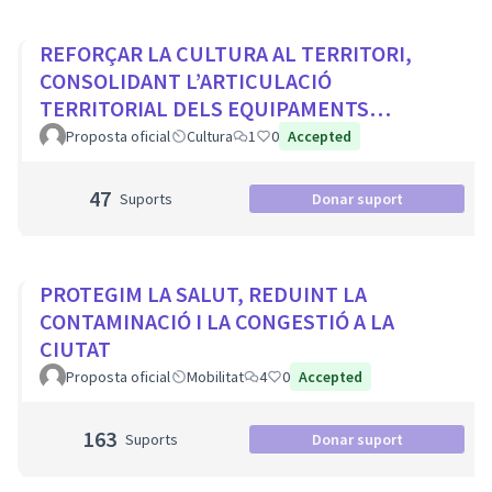
REFORÇAR LA CULTURA AL TERRITORI,
CONSOLIDANT L’ARTICULACIÓ
TERRITORIAL DELS EQUIPAMENTS
CULTURALS I ELS PROJECTES
Proposta oficial
Cultura
1
0
Accepted
COMUNITARIS
47
Suports
Donar suport
PROTEGIM LA SALUT, REDUINT LA
CONTAMINACIÓ I LA CONGESTIÓ A LA
CIUTAT
Proposta oficial
Mobilitat
4
0
Accepted
163
Suports
Donar suport