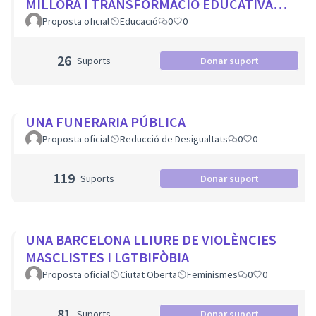
MILLORA I TRANSFORMACIÓ EDUCATIVA
PER A TOTS ELS CENTRES DE LA CIUTAT
Proposta oficial
Educació
0
0
26
Suports
Donar suport
UNA FUNERARIA PÚBLICA
Proposta oficial
Reducció de Desigualtats
0
0
119
Suports
Donar suport
UNA BARCELONA LLIURE DE VIOLÈNCIES
MASCLISTES I LGTBIFÒBIA
Proposta oficial
Ciutat Oberta
Feminismes
0
0
81
Suports
Donar suport