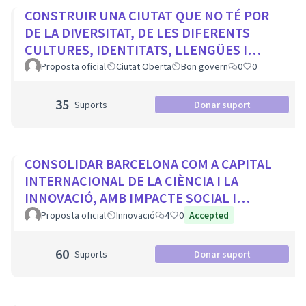
CONSTRUIR UNA CIUTAT QUE NO TÉ POR
DE LA DIVERSITAT, DE LES DIFERENTS
CULTURES, IDENTITATS, LLENGÜES I
RELIGIONS
Proposta oficial
Ciutat Oberta
Bon govern
0
0
35
Suports
Donar suport
CONSOLIDAR BARCELONA COM A CAPITAL
INTERNACIONAL DE LA CIÈNCIA I LA
INNOVACIÓ, AMB IMPACTE SOCIAL I
PROTAGONISME CIUTADÀ
Proposta oficial
Innovació
4
0
Accepted
60
Suports
Donar suport