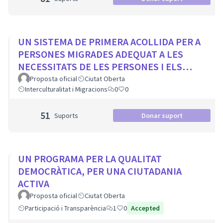
UN SISTEMA DE PRIMERA ACOLLIDA PER A
PERSONES MIGRADES ADEQUAT A LES
NECESSITATS DE LES PERSONES I ELS
MUNICIPIS
Proposta oficial
Ciutat Oberta
Interculturalitat i Migracions
0
0
51
Suports
Donar suport
UN PROGRAMA PER LA QUALITAT
DEMOCRÀTICA, PER UNA CIUTADANIA
ACTIVA
Proposta oficial
Ciutat Oberta
Participació i Transparència
1
0
Accepted