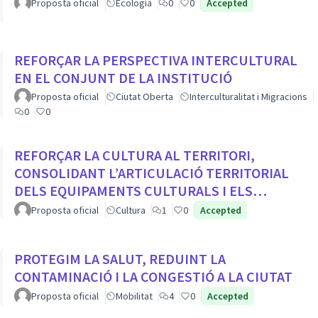
Proposta oficial
Ecología
0
0
Accepted
REFORÇAR LA PERSPECTIVA INTERCULTURAL
EN EL CONJUNT DE LA INSTITUCIÓ
Proposta oficial
Ciutat Oberta
Interculturalitat i Migracions
0
0
REFORÇAR LA CULTURA AL TERRITORI,
CONSOLIDANT L’ARTICULACIÓ TERRITORIAL
DELS EQUIPAMENTS CULTURALS I ELS
PROJECTES COMUNITARIS
Proposta oficial
Cultura
1
0
Accepted
PROTEGIM LA SALUT, REDUINT LA
CONTAMINACIÓ I LA CONGESTIÓ A LA CIUTAT
Proposta oficial
Mobilitat
4
0
Accepted