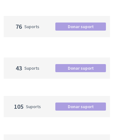
76
Suports
Donar suport
43
Suports
Donar suport
105
Suports
Donar suport