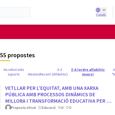
Català
Triar la ll
d'usuari
55 propostes
Ha rebut més
A-Z
Z-A (ordre alfabètic
suports
Aleatori
Recent
(Alfabètic)
invers)
"
VETLLAR PER L’EQUITAT, AMB UNA XARXA
PÚBLICA AMB PROCESSOS DINÀMICS DE
MILLORA I TRANSFORMACIÓ EDUCATIVA PER A
TOTS ELS CENTRES DE LA CIUTAT
Proposta oficial
Educació
0
0