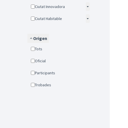
Ciutat Innovadora
Ciutat Habitable
Origen
Tots
Oficial
Participants
Trobades