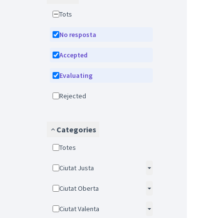
Tots
No resposta
Accepted
Evaluating
Rejected
Categories
Totes
Ciutat Justa
Ciutat Oberta
Ciutat Valenta