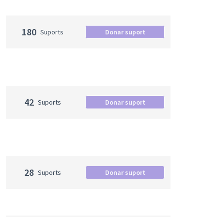
180
Suports
Donar suport
42
Suports
Donar suport
28
Suports
Donar suport