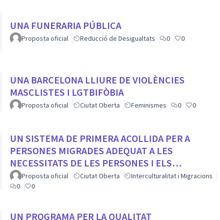
UNA FUNERARIA PÚBLICA
Proposta oficial
Reducció de Desigualtats
0
0
UNA BARCELONA LLIURE DE VIOLÈNCIES
MASCLISTES I LGTBIFÒBIA
Proposta oficial
Ciutat Oberta
Feminismes
0
0
UN SISTEMA DE PRIMERA ACOLLIDA PER A
PERSONES MIGRADES ADEQUAT A LES
NECESSITATS DE LES PERSONES I ELS
MUNICIPIS
Proposta oficial
Ciutat Oberta
Interculturalitat i Migracions
0
0
UN PROGRAMA PER LA QUALITAT