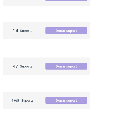
14
Suports
Donar suport
47
Suports
Donar suport
163
Suports
Donar suport