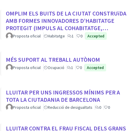
OMPLIM ELS BUITS DE LA CIUTAT CONSTRUïDA
AMB FORMES INNOVADORES D’HABITATGE
PROTEGIT (IMPULS AL COHABITATGE,
APROFITAR LOCALS BUITS EN PLANTA BAIXA...
Proposta oficial
Habitatge
1
0
Accepted
MÉS SUPORT AL TREBALL AUTÒNOM
Proposta oficial
Ocupació
1
0
Accepted
LLUITAR PER UNS INGRESSOS MÍNIMS PER A
TOTA LA CIUTADANIA DE BARCELONA
Proposta oficial
Reducció de desigualtats
0
0
LLUITAR CONTRA EL FRAU FISCAL DELS GRANS