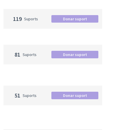
119
Suports
Donar suport
81
Suports
Donar suport
51
Suports
Donar suport