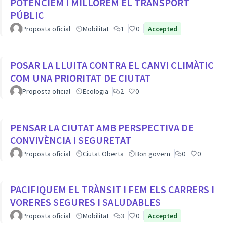
POTENCIEM I MILLOREM EL TRANSPORT
PÚBLIC
Proposta oficial
Mobilitat
1
0
Accepted
POSAR LA LLUITA CONTRA EL CANVI CLIMÀTIC
COM UNA PRIORITAT DE CIUTAT
Proposta oficial
Ecologia
2
0
PENSAR LA CIUTAT AMB PERSPECTIVA DE
CONVIVÈNCIA I SEGURETAT
Proposta oficial
Ciutat Oberta
Bon govern
0
0
PACIFIQUEM EL TRÀNSIT I FEM ELS CARRERS I
VORERES SEGURES I SALUDABLES
Proposta oficial
Mobilitat
3
0
Accepted