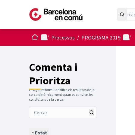
Inici
Menú principal
Menú 
/
Processos
/
PROGRAMA 2019
/
Comenta i
Prioritza
El següent formulari filtra els resultats de la
cerca dinàmicament quan es canvien les
condicions de la cerca.
Estat