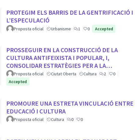
PROTEGIM ELS BARRIS DE LA GENTRIFICACIÓ I
L’ESPECULACIÓ
Proposta oficial
Urbanisme
1
0
Accepted
PROSSEGUIR EN LA CONSTRUCCIÓ DE LA
CULTURA ANTIFEIXISTA I POPULAR, I,
CONSOLIDAR ESTRATÈGIES PER A LA
VISIBILITZACIÓ DE LA MEMÒRIA DEMOCRÀTICA
Proposta oficial
Ciutat Oberta
Cultura
2
0
CIUTADA
Accepted
PROMOURE UNA ESTRETA VINCULACIÓ ENTRE
EDUCACIÓ I CULTURA
Proposta oficial
Cultura
0
0