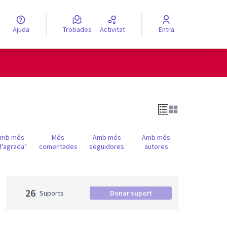
Ajuda
Trobades
Activitat
Entra
engua
Elegir el idioma
Amb més
Més
Amb més
Amb més
M'agrada"
comentades
seguidores
autores
26
Suports
Donar suport