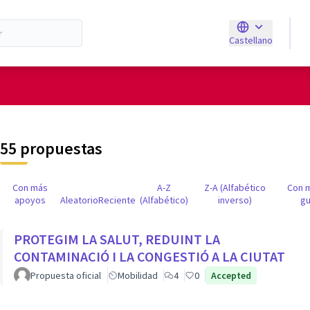
Castellano
Triar la llengua
E
de usuario
55 propuestas
Con más
A-Z
Z-A (Alfabético
Con 
apoyos
Aleatorio
Reciente
(Alfabético)
inverso)
gu
PROTEGIM LA SALUT, REDUINT LA
CONTAMINACIÓ I LA CONGESTIÓ A LA CIUTAT
Propuesta oficial
Mobilidad
4
0
Accepted