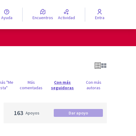
Ayuda
Encuentros
Actividad
Entra
legir el idioma
más "Me
Más
Con más
Con más
sta"
comentadas
seguidoras
autoras
163
Apoyos
Dar apoyo