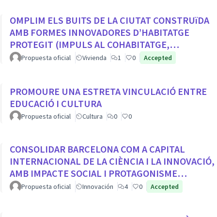
OMPLIM ELS BUITS DE LA CIUTAT CONSTRUïDA
AMB FORMES INNOVADORES D’HABITATGE
PROTEGIT (IMPULS AL COHABITATGE,
APROFITAR LOCALS BUITS EN PLANTA BAIXA...
Propuesta oficial
Vivienda
1
0
Accepted
PROMOURE UNA ESTRETA VINCULACIÓ ENTRE
EDUCACIÓ I CULTURA
Propuesta oficial
Cultura
0
0
CONSOLIDAR BARCELONA COM A CAPITAL
INTERNACIONAL DE LA CIÈNCIA I LA INNOVACIÓ,
AMB IMPACTE SOCIAL I PROTAGONISME
CIUTADÀ
Propuesta oficial
Innovación
4
0
Accepted