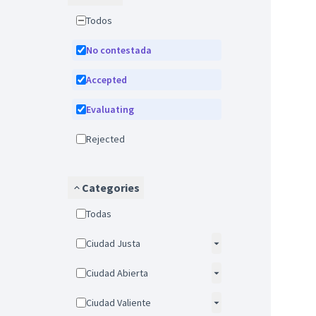
Todos
No contestada
Accepted
Evaluating
Rejected
Categories
Todas
Ciudad Justa
Ciudad Abierta
Ciudad Valiente