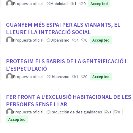
Propuesta oficial
Mobilidad
1
0
Accepted
GUANYEM MÉS ESPAI PER ALS VIANANTS, EL
LLEURE I LA INTERACCIÓ SOCIAL
Propuesta oficial
Urbanismo
4
0
Accepted
PROTEGIM ELS BARRIS DE LA GENTRIFICACIÓ I
L’ESPECULACIÓ
Propuesta oficial
Urbanismo
1
0
Accepted
FER FRONT A L’EXCLUSIÓ HABITACIONAL DE LES
PERSONES SENSE LLAR
Propuesta oficial
Reducción de desigualdades
3
0
Accepted