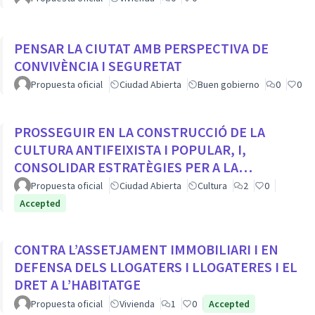
PENSAR LA CIUTAT AMB PERSPECTIVA DE
CONVIVÈNCIA I SEGURETAT
Propuesta oficial
Ciudad Abierta
Buen gobierno
0
0
PROSSEGUIR EN LA CONSTRUCCIÓ DE LA
CULTURA ANTIFEIXISTA I POPULAR, I,
CONSOLIDAR ESTRATÈGIES PER A LA
VISIBILITZACIÓ DE LA MEMÒRIA DEMOCRÀTICA
Propuesta oficial
Ciudad Abierta
Cultura
2
0
CIUTADA
Accepted
CONTRA L’ASSETJAMENT IMMOBILIARI I EN
DEFENSA DELS LLOGATERS I LLOGATERES I EL
DRET A L’HABITATGE
Propuesta oficial
Vivienda
1
0
Accepted