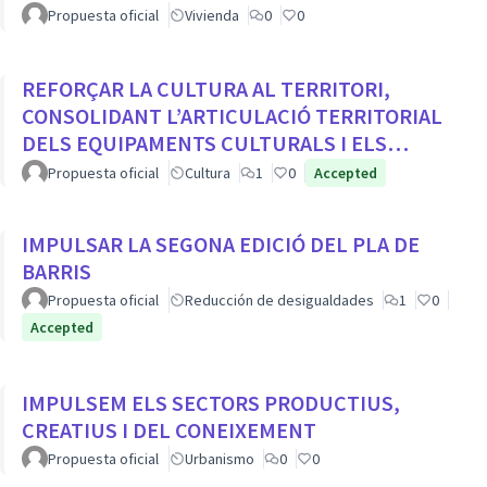
Propuesta oficial
Vivienda
0
0
REFORÇAR LA CULTURA AL TERRITORI,
CONSOLIDANT L’ARTICULACIÓ TERRITORIAL
DELS EQUIPAMENTS CULTURALS I ELS
PROJECTES COMUNITARIS
Propuesta oficial
Cultura
1
0
Accepted
IMPULSAR LA SEGONA EDICIÓ DEL PLA DE
BARRIS
Propuesta oficial
Reducción de desigualdades
1
0
Accepted
IMPULSEM ELS SECTORS PRODUCTIUS,
CREATIUS I DEL CONEIXEMENT
Propuesta oficial
Urbanismo
0
0