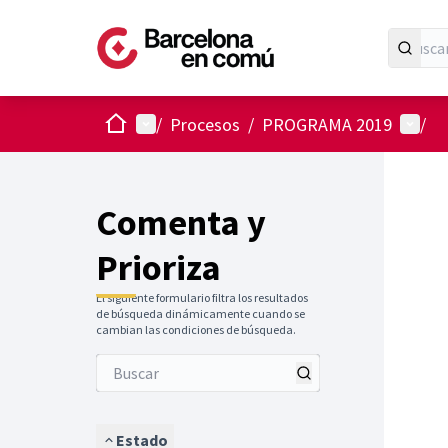
Inicio
Menú principal
Menú 
/
Procesos
/
PROGRAMA 2019
/
Comenta y
Prioriza
El siguiente formulario filtra los resultados
de búsqueda dinámicamente cuando se
cambian las condiciones de búsqueda.
Estado