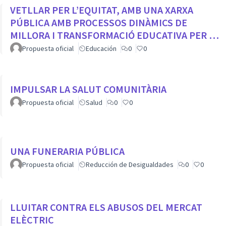
VETLLAR PER L’EQUITAT, AMB UNA XARXA
PÚBLICA AMB PROCESSOS DINÀMICS DE
MILLORA I TRANSFORMACIÓ EDUCATIVA PER A
TOTS ELS CENTRES DE LA CIUTAT
Propuesta oficial
Educación
0
0
IMPULSAR LA SALUT COMUNITÀRIA
Propuesta oficial
Salud
0
0
UNA FUNERARIA PÚBLICA
Propuesta oficial
Reducción de Desigualdades
0
0
LLUITAR CONTRA ELS ABUSOS DEL MERCAT
ELÈCTRIC