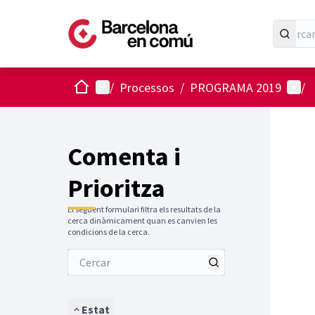
Inici
Menú principal
Menú 
/
Processos
/
PROGRAMA 2019
/
Comenta i
Prioritza
El següent formulari filtra els resultats de la
cerca dinàmicament quan es canvien les
condicions de la cerca.
Estat