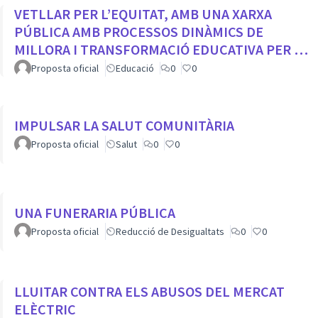
VETLLAR PER L’EQUITAT, AMB UNA XARXA
PÚBLICA AMB PROCESSOS DINÀMICS DE
MILLORA I TRANSFORMACIÓ EDUCATIVA PER A
TOTS ELS CENTRES DE LA CIUTAT
Proposta oficial
Educació
0
0
IMPULSAR LA SALUT COMUNITÀRIA
Proposta oficial
Salut
0
0
UNA FUNERARIA PÚBLICA
Proposta oficial
Reducció de Desigualtats
0
0
LLUITAR CONTRA ELS ABUSOS DEL MERCAT
ELÈCTRIC