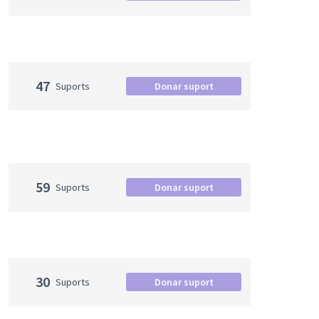
47
Suports
Donar suport
59
Suports
Donar suport
30
Suports
Donar suport