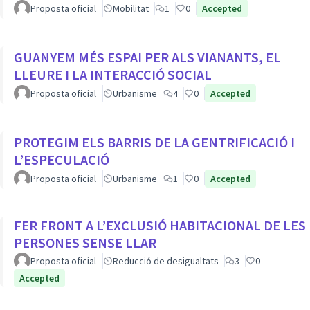
Proposta oficial
Mobilitat
1
0
Accepted
GUANYEM MÉS ESPAI PER ALS VIANANTS, EL
LLEURE I LA INTERACCIÓ SOCIAL
Proposta oficial
Urbanisme
4
0
Accepted
PROTEGIM ELS BARRIS DE LA GENTRIFICACIÓ I
L’ESPECULACIÓ
Proposta oficial
Urbanisme
1
0
Accepted
FER FRONT A L’EXCLUSIÓ HABITACIONAL DE LES
PERSONES SENSE LLAR
Proposta oficial
Reducció de desigualtats
3
0
Accepted