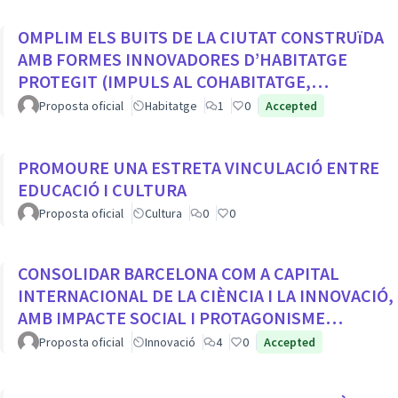
OMPLIM ELS BUITS DE LA CIUTAT CONSTRUïDA
AMB FORMES INNOVADORES D’HABITATGE
PROTEGIT (IMPULS AL COHABITATGE,
APROFITAR LOCALS BUITS EN PLANTA BAIXA...
Proposta oficial
Habitatge
1
0
Accepted
PROMOURE UNA ESTRETA VINCULACIÓ ENTRE
EDUCACIÓ I CULTURA
Proposta oficial
Cultura
0
0
CONSOLIDAR BARCELONA COM A CAPITAL
INTERNACIONAL DE LA CIÈNCIA I LA INNOVACIÓ,
AMB IMPACTE SOCIAL I PROTAGONISME
CIUTADÀ
Proposta oficial
Innovació
4
0
Accepted