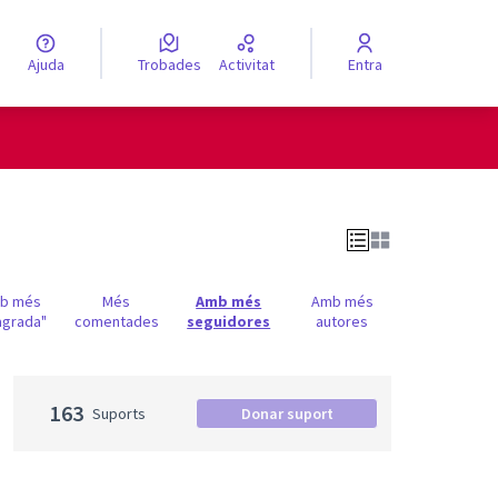
Ajuda
Trobades
Activitat
Entra
engua
Elegir el idioma
b més
Més
Amb més
Amb més
agrada"
comentades
seguidores
autores
163
Suports
Donar suport