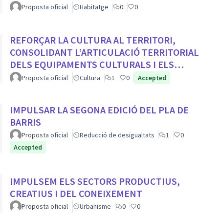
Proposta oficial
Habitatge
0
0
REFORÇAR LA CULTURA AL TERRITORI,
CONSOLIDANT L’ARTICULACIÓ TERRITORIAL
DELS EQUIPAMENTS CULTURALS I ELS
PROJECTES COMUNITARIS
Proposta oficial
Cultura
1
0
Accepted
IMPULSAR LA SEGONA EDICIÓ DEL PLA DE
BARRIS
Proposta oficial
Reducció de desigualtats
1
0
Accepted
IMPULSEM ELS SECTORS PRODUCTIUS,
CREATIUS I DEL CONEIXEMENT
Proposta oficial
Urbanisme
0
0