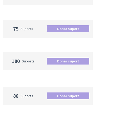
75
Suports
Donar suport
180
Suports
Donar suport
88
Suports
Donar suport