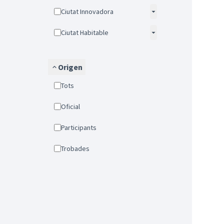
Ciutat Innovadora
Ciutat Habitable
Origen
Tots
Oficial
Participants
Trobades