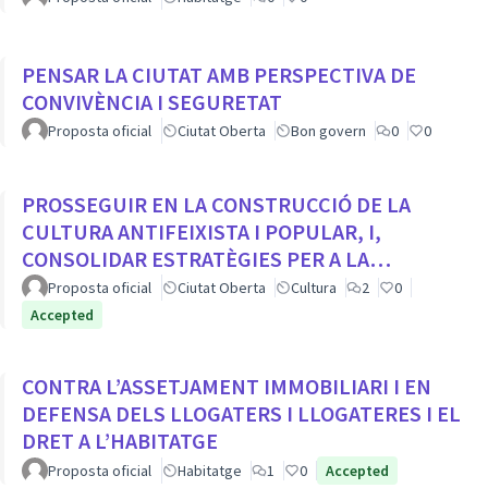
PENSAR LA CIUTAT AMB PERSPECTIVA DE
CONVIVÈNCIA I SEGURETAT
Proposta oficial
Ciutat Oberta
Bon govern
0
0
PROSSEGUIR EN LA CONSTRUCCIÓ DE LA
CULTURA ANTIFEIXISTA I POPULAR, I,
CONSOLIDAR ESTRATÈGIES PER A LA
VISIBILITZACIÓ DE LA MEMÒRIA DEMOCRÀTICA
Proposta oficial
Ciutat Oberta
Cultura
2
0
CIUTADA
Accepted
CONTRA L’ASSETJAMENT IMMOBILIARI I EN
DEFENSA DELS LLOGATERS I LLOGATERES I EL
DRET A L’HABITATGE
Proposta oficial
Habitatge
1
0
Accepted