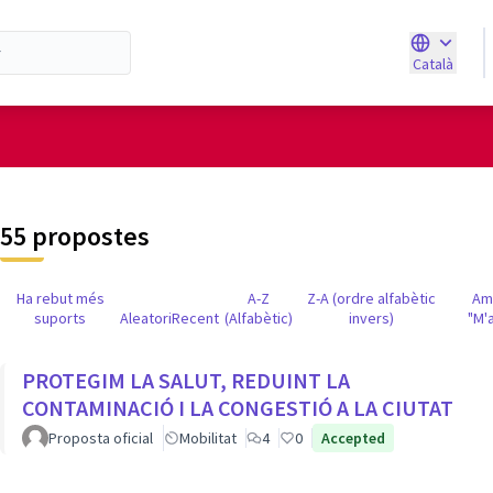
Català
Triar la ll
d'usuari
55 propostes
Ha rebut més
A-Z
Z-A (ordre alfabètic
Am
suports
Aleatori
Recent
(Alfabètic)
invers)
"M'
PROTEGIM LA SALUT, REDUINT LA
CONTAMINACIÓ I LA CONGESTIÓ A LA CIUTAT
Proposta oficial
Mobilitat
4
0
Accepted