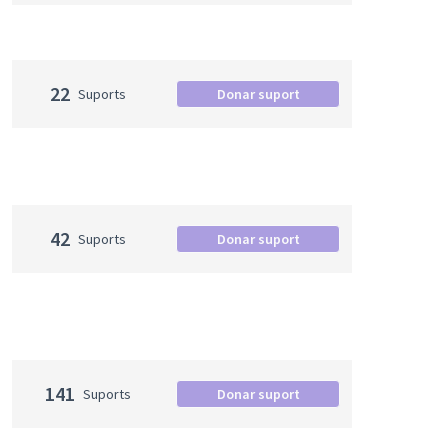
22
Suports
Donar suport
42
Suports
Donar suport
141
Suports
Donar suport