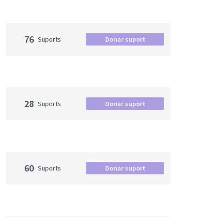
76
Suports
Donar suport
28
Suports
Donar suport
60
Suports
Donar suport