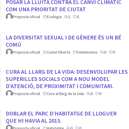
POSAR LA LLUITA CONTRA EL CANVI CLIMÀTIC
COM UNA PRIORITAT DE CIUTAT
Proposta oficial
Ecologia
2
0
LA DIVERSITAT SEXUAL I DE GÈNERE ÉS UN BÉ
COMÚ
Proposta oficial
Ciutat Oberta
Feminismes
0
0
CURA AL LLARG DE LA VIDA: DESENVOLUPAR LES
SUPERILLES SOCIALS COM A NOU MODEL
D’ATENCIÓ, DE PROXIMITAT I COMUNITARI.
Proposta oficial
Cura al llarg de la vida
0
0
DOBLAR EL PARC D’HABITATGE DE LLOGUER
QUE HI HAVIA AL 2015.
Proposta oficial
Habitatge
0
0