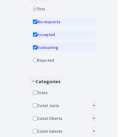
Tots
No resposta
Accepted
Evaluating
Rejected
Categories
Totes
Ciutat Justa
Ciutat Oberta
Ciutat Valenta