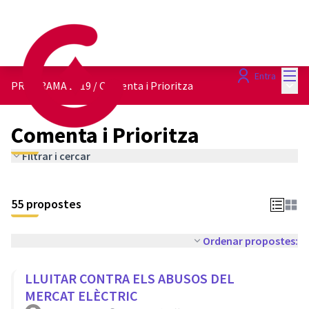
Menú
Entra
Menú 
PROGRAMA 2019
/
Comenta i Prioritza
Comenta i Prioritza
Filtrar i cercar
55 propostes
Ordenar propostes:
LLUITAR CONTRA ELS ABUSOS DEL
MERCAT ELÈCTRIC