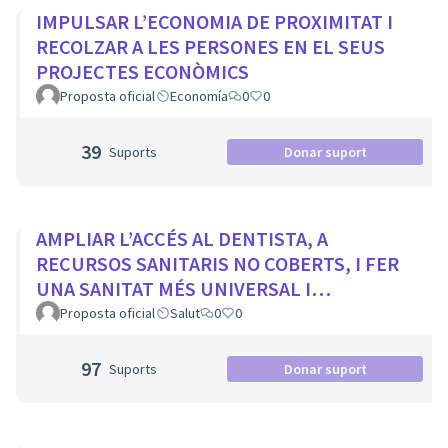
IMPULSAR L’ECONOMIA DE PROXIMITAT I
RECOLZAR A LES PERSONES EN EL SEUS
PROJECTES ECONÒMICS
Proposta oficial
Economía
0
0
39
Suports
Donar suport
AMPLIAR L’ACCÉS AL DENTISTA, A
RECURSOS SANITARIS NO COBERTS, I FER
UNA SANITAT MÉS UNIVERSAL I
EQUITATIVA
Proposta oficial
Salut
0
0
97
Suports
Donar suport