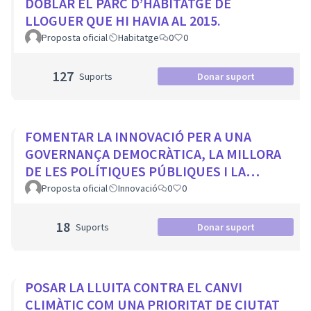
DOBLAR EL PARC D’HABITATGE DE
LLOGUER QUE HI HAVIA AL 2015.
Proposta oficial
Habitatge
0
0
127
Suports
Donar suport
FOMENTAR LA INNOVACIÓ PER A UNA
GOVERNANÇA DEMOCRÀTICA, LA MILLORA
DE LES POLÍTIQUES PÚBLIQUES I LA
TRANSFORMACIÓ SOCIAL
Proposta oficial
Innovació
0
0
18
Suports
Donar suport
POSAR LA LLUITA CONTRA EL CANVI
CLIMÀTIC COM UNA PRIORITAT DE CIUTAT