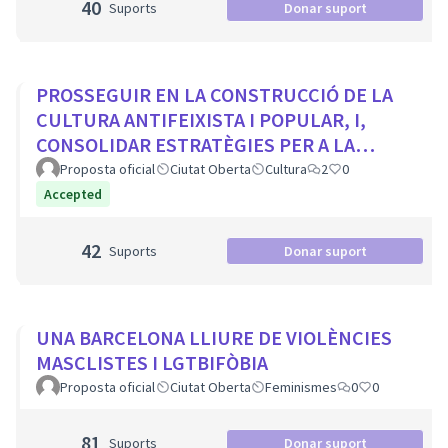
40
Suports
Donar suport
PROSSEGUIR EN LA CONSTRUCCIÓ DE LA
CULTURA ANTIFEIXISTA I POPULAR, I,
CONSOLIDAR ESTRATÈGIES PER A LA
VISIBILITZACIÓ DE LA MEMÒRIA
Proposta oficial
Ciutat Oberta
Cultura
2
0
DEMOCRÀTICA CIUTADA
Accepted
42
Suports
Donar suport
UNA BARCELONA LLIURE DE VIOLÈNCIES
MASCLISTES I LGTBIFÒBIA
Proposta oficial
Ciutat Oberta
Feminismes
0
0
81
Suports
Donar suport