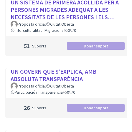
UN SISTEMA DE PRIMERA ACOLLIDA PER A
PERSONES MIGRADES ADEQUAT A LES
NECESSITATS DE LES PERSONES I ELS
MUNICIPIS
Proposta oficial
Ciutat Oberta
Interculturalitat i Migracions
0
0
51
Suports
Donar suport
UN GOVERN QUE S’EXPLICA, AMB
ABSOLUTA TRANSPARÈNCIA
Proposta oficial
Ciutat Oberta
Participació i Transparència
0
0
26
Suports
Donar suport