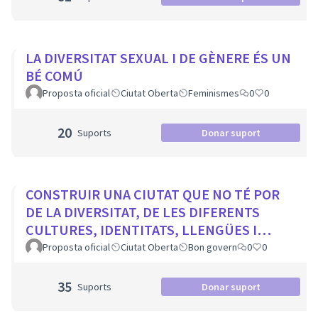
LA DIVERSITAT SEXUAL I DE GÈNERE ÉS UN
BÉ COMÚ
Proposta oficial
Ciutat Oberta
Feminismes
0
0
20
Suports
Donar suport
CONSTRUIR UNA CIUTAT QUE NO TÉ POR
DE LA DIVERSITAT, DE LES DIFERENTS
CULTURES, IDENTITATS, LLENGÜES I
RELIGIONS
Proposta oficial
Ciutat Oberta
Bon govern
0
0
35
Suports
Donar suport