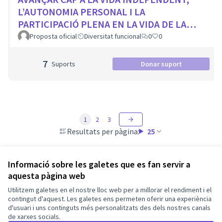
L’AUTONOMIA PERSONAL I LA
PARTICIPACIÓ PLENA EN LA VIDA DE LA
CIUTAT
Proposta oficial
Diversitat funcional
0
0
7
Suports
Donar suport
1
2
3
Resultats per pàgina:
25
Informació sobre les galetes que es fan servir a
aquesta pàgina web
Termes i condicions d'ús
Utilitzem galetes en el nostre lloc web per a millorar el rendiment i el
Configuració de les galetes
Barcelona En Comú a X
Barcelona En Comú a Facebook
Barcelona En Comú a Instagram
Barcelona En Comú a YouTube
contingut d'aquest. Les galetes ens permeten oferir una experiència
d'usuari i uns continguts més personalitzats des dels nostres canals
(Enllaç extern)
(Enllaç extern)
(Enllaç extern)
(Enllaç extern)
de xarxes socials.
Català
Triar la llengua
Elegir el idioma