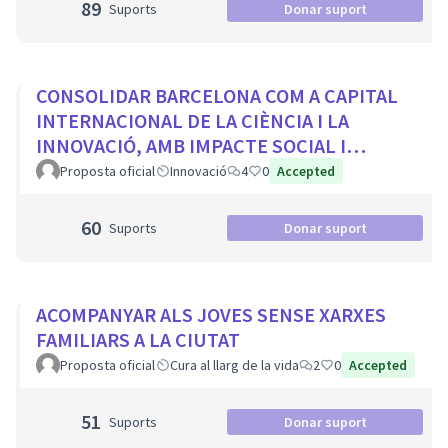
89
Suports
Donar suport
CONSOLIDAR BARCELONA COM A CAPITAL
INTERNACIONAL DE LA CIÈNCIA I LA
INNOVACIÓ, AMB IMPACTE SOCIAL I
PROTAGONISME CIUTADÀ
Proposta oficial
Innovació
4
0
Accepted
60
Suports
Donar suport
ACOMPANYAR ALS JOVES SENSE XARXES
FAMILIARS A LA CIUTAT
Proposta oficial
Cura al llarg de la vida
2
0
Accepted
51
Suports
Donar suport